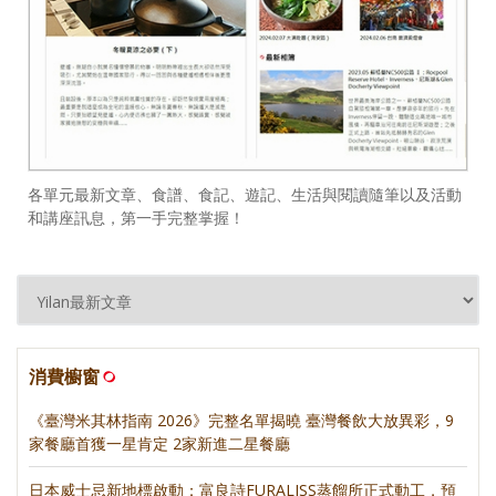
各單元最新文章、食譜、食記、遊記、生活與閱讀隨筆以及活動
和講座訊息，第一手完整掌握！
消費櫥窗
《臺灣米其林指南 2026》完整名單揭曉 臺灣餐飲大放異彩，9
家餐廳首獲一星肯定 2家新進二星餐廳
日本威士忌新地標啟動：富良詩FURALISS蒸餾所正式動工，預