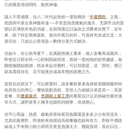
己的碟皿埋頭悶吃，黯然神傷。
讓人不禁感嘆，自八〇年代起曾經一度勃興的「
中菜西吃
」之風，
然因與中菜台菜神髓有違──不管是熱度鑊氣的逸失、烹調手法的質
變以至渾然本色的消逝，在廚壇廣泛討論加之消費者自覺下，近年
來，除了特定商務宴飲、接待外賓目的外，可喜終究未成主流；大
菜仍在，只改以公筷母匙＋酌情分菜方式解決。
但如今，在公衛考量下，此風顯然捲土重來，個人套餐再成風尚；
即使近日因全民一心防制阻絕得當，曾經一度凶險的疫勢趨緩，相
關措施開始鬆綁，然未來起伏難料，可以預期是，這「西吃」應已
蔚為需得存在、且可能逐步成為常態的因應之方。
當然在此狀況下，可以察覺到，諸多餐飲業者為保留菜餚精髓和特
色所投注的用心：審慎規劃流程、安排人力細膩分菜是其一；若是
套餐，則
透過菜式
、
烹調與上菜工序
的重新設計以至精確控量控溫
等方式，讓即使單人獨享也能吃到精華，倍感窩心。
但平心而論，熱度、鑊氣和美味甚至氛圍還是多多少少有所流失；
尤其此般應對，即使較有規模或高檔餐廳也頗有吃力，對較平價路
線或人手有限小館小廚而言更是負擔太大、難能負荷，長此以往，