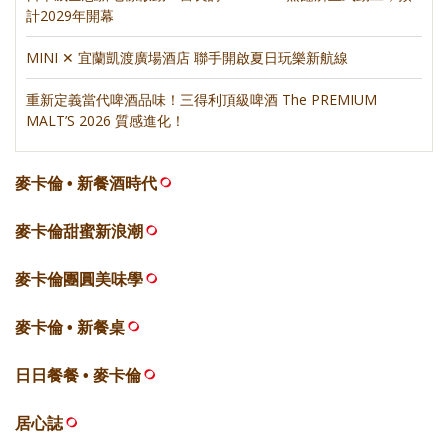
計2029年開幕
MINI ✕ 宜蘭凱渡廣場酒店 聯手開啟夏日玩樂新航線
重新定義當代啤酒品味！三得利頂級啤酒 The PREMIUM
MALT’S 2026 質感進化！
麥卡倫 • 新餐酒時代
麥卡倫甜蜜新浪潮
麥卡倫團圓美味學
麥卡倫 • 新餐桌
日日餐餐 • 麥卡倫
居心誌