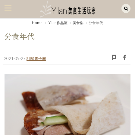
Yilan作品區
美食集
Home
Yilan作品區
美食集
分食年代
美飲集
分食年代
廚房集
旅遊集
2021-09-27
訂閱電子報
旅遊美食集
生活風
書房集
日記簿
餐桌週記
享樂隨手拍