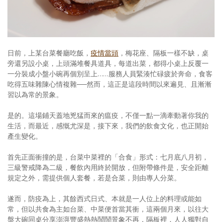
照相簿
影音區
創意出版服務
日前，上某台菜餐廳吃飯，
疫情當頭
，梅花座、隔板一樣不缺，桌
旁還另設小桌，上頭滿堆餐具道具，每道出菜，都得小桌上反覆一
歷史區
一分裝成小盤小碗再個別呈上……服務人員緊湊忙碌疲於奔命，食客
吃得五味雜陳心情複雜──然而，這正是這段時間以來遍見、且漸漸
關於Yilan
習以為常的景象。
個人著作
是的。這場鋪天蓋地兇猛而來的瘟疫，不僅一點一滴牽動著你我的
生活，而最近，感慨尤深是，接下來，我們的飲食文化，也正開始
活動實況記錄
產生變化。
媒體報導一覽
首先正面衝撞的是，台菜中菜裡的「合食」形式：七月底八月初，
三級警戒降為二級，餐飲內用終於開放，但附帶條件是，安全距離
合作與代言
規定之外，需提供個人套餐，若是合菜，則由專人分菜。
訂閱電子報
遂而，防疫為上，其餘西式日式、本就是一人位上的料理或能如
常，但以共食為主如台菜、中菜便首當其衝，這兩個月來，以往大
盤大碗同桌分享澎湃豐盛熱熱鬧鬧景象不再，隔板裡，人人獨對自