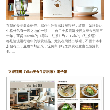
在我的長長飲食研究、寫作生涯與出版歷程裡，紅茶，始終是此
中格外佔有一席之地的一類——自二十多歲沉浸投入至今已逾三
十年，而從2005年的《尋味．紅茶》到2017年的《紅茶經》，
都是這漫漫行途中的珍貴結晶。尤其在簡體出版裡，不僅十本中
所佔有二，且兩本加起來，流傳與印行之深廣程度應也勝於其
他……
立即訂閱《Yilan美食生活玩家》電子報