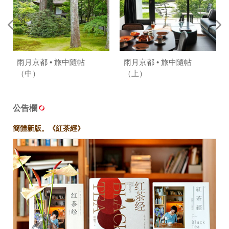
雨月京都 • 旅中隨帖
雨月京都 • 旅中隨帖
（中）
（上）
公告欄
簡體新版。《紅茶經》