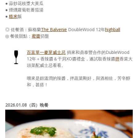
● 蒜炒花枝漿大黃瓜
● 煙燻蘿蔔乾番茄湯
●
糙米
飯
◎ 佐餐酒：蘇格蘭
The Balvenie
DoubleWood 12年
highball
◎ 餐後甜點：
蜜棗
切盤
百富單一麥芽威士忌
捎來和鼎泰豐合作的DubleWood
12年＋香辣醬＆干貝XO醬禮盒，遂試取香辣醬
拌
香菜大
頭菜配威士忌看看。
嚐來是頗溫潤的辣醬，拌蔬菜剛好，與酒相佐，芳辛醇
和，甚搭！
2026.01.08（四）晚餐