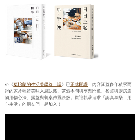
※《
葉怡蘭的生活美學線上課
》已
正式開課
，內容涵蓋多年積累而
得的家常輕鬆美味入廚訣竅、茶酒學問與享樂門道、餐桌與廚房選
物用物心法、擺盤與餐桌佈置訣竅。歡迎執著追求「認真享樂，用
心生活」的朋友們一起加入！