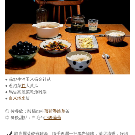
照相簿
影音區
創意出版服務
歷史區
關於Yilan
個人著作
● 蒜炒牛油玉米筍金針菇
活動實況記錄
● 蔥泡菜
拌
大黃瓜
● 馬告高麗菜乾燉雞湯
媒體報導一覽
●
白米
糙米
飯
合作與代言
◎ 佐餐飲：酸橘肉桂
薄荷香蜂草
茶
◎ 餐後甜點：白毛台
巨峰葡萄
訂閱電子報
取高麗菜乾煮雞湯，隨手再灑一把馬告提味，清甜清香，好喝