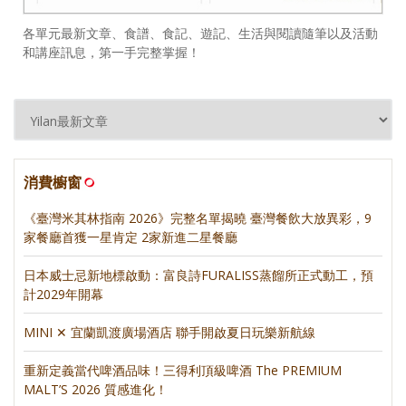
各單元最新文章、食譜、食記、遊記、生活與閱讀隨筆以及活動
和講座訊息，第一手完整掌握！
消費櫥窗
《臺灣米其林指南 2026》完整名單揭曉 臺灣餐飲大放異彩，9
家餐廳首獲一星肯定 2家新進二星餐廳
日本威士忌新地標啟動：富良詩FURALISS蒸餾所正式動工，預
計2029年開幕
MINI ✕ 宜蘭凱渡廣場酒店 聯手開啟夏日玩樂新航線
重新定義當代啤酒品味！三得利頂級啤酒 The PREMIUM
MALT’S 2026 質感進化！