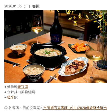
2026.01.05（一）晚餐
● 魷魚乾
燒豆腐
● 金針菇白菜粉絲鍋
●
糙米
飯
◎ 佐餐酒：日前沒喝完的
台灣威石東酒莊白中白2020傳統釀造氣泡