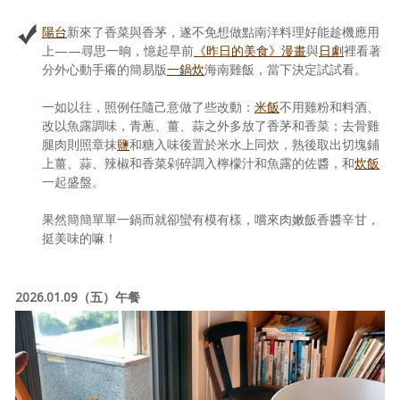
陽台
新來了香菜與香茅，遂不免想做點南洋料理好能趁機應用
上——尋思一晌，憶起早前
《昨日的美食》漫畫
與
日劇
裡看著
分外心動手癢的簡易版
一鍋炊
海南雞飯，當下決定試試看。
一如以往，照例任隨己意做了些改動：
米飯
不用雞粉和料酒、
改以魚露調味，青蔥、薑、蒜之外多放了香茅和香菜；去骨雞
腿肉則照章抹
鹽
和糖入味後置於米水上同炊，熟後取出切塊鋪
上薑、蒜、辣椒和香菜剁碎調入檸檬汁和魚露的佐醬，和
炊飯
一起盛盤。
果然簡簡單單一鍋而就卻蠻有模有樣，嚐來肉嫩飯香醬辛甘，
挺美味的嘛！
2026.01.09（五）午餐