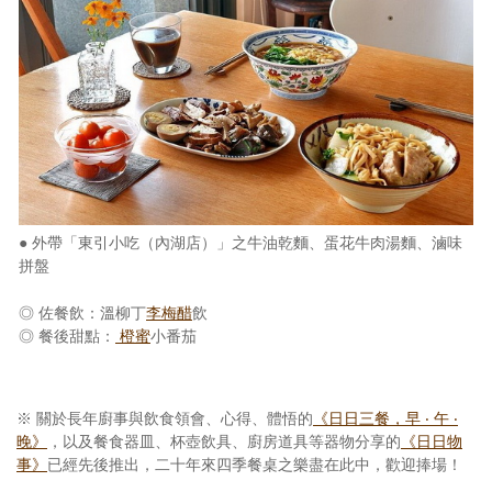
● 外帶「東引小吃（內湖店）」之牛油乾麵、蛋花牛肉湯麵、滷味
拼盤
◎ 佐餐飲：溫柳丁
李梅醋
飲
◎ 餐後甜點：
橙蜜
小番茄
※ 關於長年廚事與飲食領會、心得、體悟的
《日日三餐，早 ‧ 午 ‧
晚》
，以及餐食器皿、杯壺飲具、廚房道具等器物分享的
《日日物
事》
已經先後推出，二十年來四季餐桌之樂盡在此中，歡迎捧場！