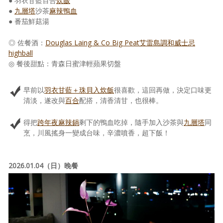
● 羽衣甘藍百合
炊飯
●
九層塔
沙茶
麻辣鴨血
● 番茄鮮菇湯
◎ 佐餐酒：
Douglas Laing & Co Big Peat艾雷島調和威士忌
highball
◎ 餐後甜點：青森日蜜津輕蘋果切盤
早前以
羽衣甘藍＋珠貝入炊飯
很喜歡，這回再做，決定口味更
清淡，遂改與
百合
配搭，清香清甘，也很棒。
得把
跨年夜麻辣鍋
剩下的鴨血吃掉，隨手加入沙茶與
九層塔
同
烹，川風搖身一變成台味，辛濃噴香，超下飯！
2026.01.04（日）晚餐