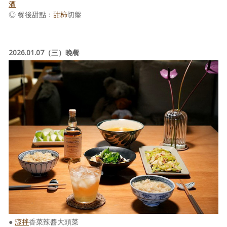
酒
◎ 餐後甜點：
甜柿
切盤
2026.01.07（三）晚餐
●
涼拌
香菜辣醬大頭菜