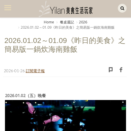
Yilan作品區
美食集
Home
餐桌週記
2026
2026.01.02～01.09《昨日的美食》之簡易版一鍋炊海南雞飯
美飲集
2026.01.02～01.09《昨日的美食》之
廚房集
簡易版一鍋炊海南雞飯
旅遊集
旅遊美食集
2026-01-26
訂閱電子報
生活風
書房集
2026.01.02（五）晚餐
日記簿
餐桌週記
享樂隨手拍