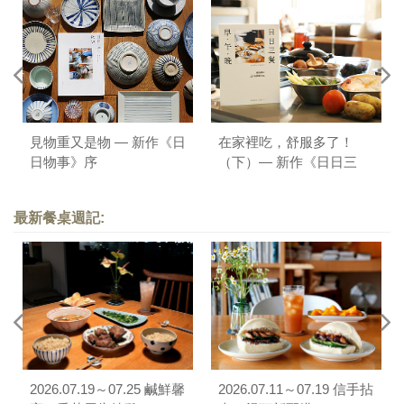
見物重又是物 — 新作《日
在家裡吃，舒服多了！
日物事》序
（下）— 新作《日日三
餐，早 ‧ 午 ‧ 晚》序
最新餐桌週記:
2026.07.19～07.25 鹹鮮馨
2026.07.11～07.19 信手拈