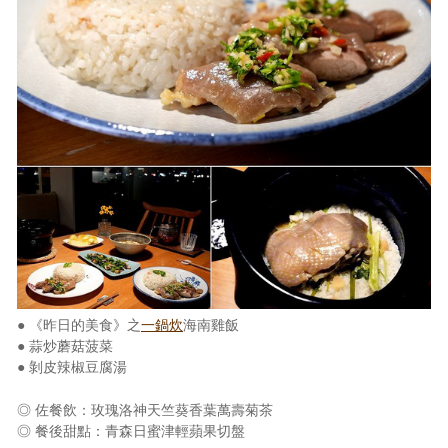
● 《昨日的美食》之
一鍋炊
海南雞飯
● 蒜炒蘑菇菠菜
● 剝皮辣椒豆腐湯
◎ 佐餐飲：玫瑰洛神天竺葵香葉萬壽菊茶
◎ 餐後甜點：青森日蜜津輕蘋果切盤