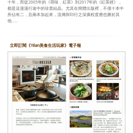
十年，而從2005年的《尋味．紅茶》到2017年的《紅茶經》，
都是這漫漫行途中的珍貴結晶。尤其在簡體出版裡，不僅十本中
所佔有二，且兩本加起來，流傳與印行之深廣程度應也勝於其
他……
立即訂閱《Yilan美食生活玩家》電子報