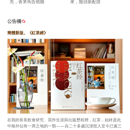
亮，香茅馬告燒雞
來，饅頭新配搭
公告欄
簡體新版。《紅茶經》
在我的長長飲食研究、寫作生涯與出版歷程裡，紅茶，始終是此
中格外佔有一席之地的一類——自二十多歲沉浸投入至今已逾三