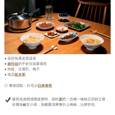
● 蒜炒魚露皮蛋菠菜
●
婉玲姐
的手炒豆豉蘿蔔乾
● 肉鬆、豆腐乳、梅干
● 地瓜
糙米粥
◎ 餐後甜點：白毛台
巨峰葡萄
腸胃或身體感覺疲憊時，就吃
粥
吧！彷彿一種校正回歸之療，
佐幾味鹹甘小菜，熱騰騰清爽爽扒上兩碗，沁脾舒坦。