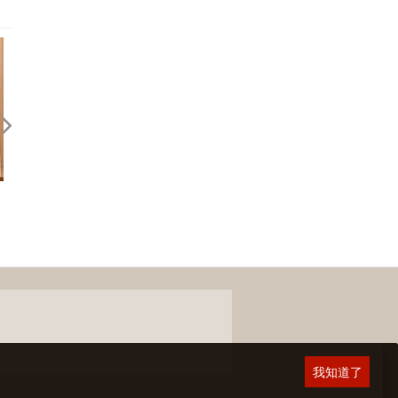
回應期待？關於，《台灣米其林
旅行的力量 — 近來幾本書
指南 2026》
後記
我知道了