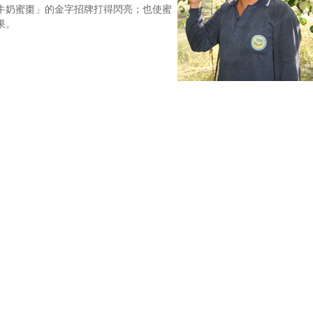
牛奶蜜棗」的金字招牌打得閃亮；也使蜜
果。