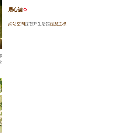
居心誌
網站空間
採智邦生活館
虛擬主機
樣
之