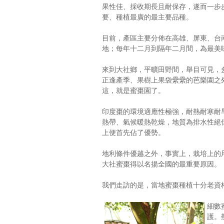
果性佳、採收期長且耐保存，遂而一步
要、種植最廣的最主要品種。
目前，產區主要分佈在高雄、屏東、台
地；每年十二月到隔年二月間，為最美
來到大社鄉，平曠田野間，舉目可見，
正逢產季、果樹上果袋纍纍的芭樂園之
這，就是蜜棗園了。
印度棗的環境適應性極強，耐熱耐寒耐
熱帶、氣候暖熱乾燥，地質為排水性絕
上便首先佔了優勢。
地利條件優越之外，事實上，栽培上的
大社蜜棗得以名揚全國的最重要原因。
我們走訪的是，當地蜜棗種植十分老資
細數
護。