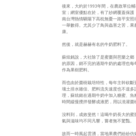
後來，大約於1993年間，在農政單位
室；網室優點在於，有了紗網覆蓋保護
南台灣熱情驕陽下高枕無憂一路平安照
一舉數得。尤其少了鳥與蟲害之苦，果
康。
然後，就是赫赫有名的牛奶肥料了。
蘇炫銘說，大社除了是蜜棗與芭樂之鄉
的原因，銷不完的過期牛奶的處理也每
作為果樹肥料。
而也由於棗樹栽培特性，每年主幹砍斷
壤土排水雖佳、肥料流失速度也不遑多
理，蘇炫銘在過期牛奶中加入糖蜜、魚
時間緩慢攪拌發酵成液肥，用以澆灌棗
沒料到，成效斐然！這喝牛奶長大的蜜
氣與滋味均不同凡響，嘗者無不驚豔。
故而一時風起雲湧，當地果農們紛紛仿