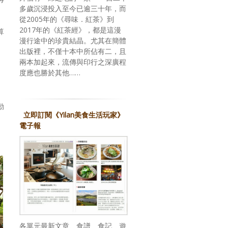
多歲沉浸投入至今已逾三十年，而
從2005年的《尋味．紅茶》到
2017年的《紅茶經》，都是這漫
算
漫行途中的珍貴結晶。尤其在簡體
出版裡，不僅十本中所佔有二，且
兩本加起來，流傳與印行之深廣程
度應也勝於其他……
動
立即訂閱《Yilan美食生活玩家》
電子報
各單元最新文章、食譜、食記、遊