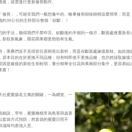
過後，就需進行更新修剪動作。
「修剪」，可絕非我們一般想像中的、略事修剪樹枝樹梢這麼簡單；而是
地約30公分的主幹部分整個「砍斷」！
烈的手法，聽得我們不禁咋舌。砍斷後約半個到一個月，斷面處會重新長
，新枝新氣象，開花萌果都更勃勃有生氣。
時，果農們並不見得皆任原樹長出新幹，而是在斷面處嫁接新枝。如此做
，原本目的在於更換不同品種；但有時即使不更換品種，也仍然採取嫁接
原因是嫁接的新枝生長較弱，養分精華全往花與果兩部分集中，更容易結
果實！
大社蜜棗揚名立萬的關鍵，一為網室、一
炫銘說，早年，蜜棗種植常為鳥害與蟲害
以套袋方式預防；然套袋的蜜棗日照不
與滋味均差強人意。