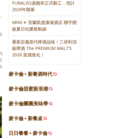
FURALISS蒸餾所正式動工，預計
2029年開幕
，
MINI ✕ 宜蘭凱渡廣場酒店 聯手開
啟夏日玩樂新航線
出
重新定義當代啤酒品味！三得利頂
級啤酒 The PREMIUM MALT’S
的
2026 質感進化！
方
出
麥卡倫 • 新餐酒時代
麥卡倫甜蜜新浪潮
麥卡倫團圓美味學
麥卡倫 • 新餐桌
日日餐餐 • 麥卡倫