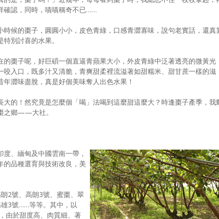
詳確認，同時，嘖嘖稱奇不已……
小時候的棗子，圓圓小小，皮色青綠，口感青澀寡味，說句老實話，還真
是特別討喜的水果。
在的棗子呢，好巨碩一個直逼青蘋果大小，外皮青綠中泛著透亮的微黃光
一咬入口，既多汁又清脆，青爽甜柔裡流溢著如甜糯米、甜甘蔗一樣的滋
昔年澀味盡脫，真是好個美味奪人出色水果！
長大的！然究竟是怎麼個「喝」法喝到這麼甜這麼大？時逢棗子產季，我
棗之鄉——大社。
印度、緬甸及中國雲南一帶，
年的品種選育與技術改良，美
朗2號、高朗3號、蜜棗、翠
雄3號……等等。其中，以
」，由於甜度高、肉質細、著