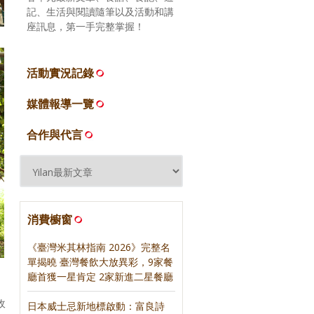
記、生活與閱讀隨筆以及活動和講
座訊息，第一手完整掌握！
活動實況記錄
媒體報導一覽
合作與代言
消費櫥窗
《臺灣米其林指南 2026》完整名
單揭曉 臺灣餐飲大放異彩，9家餐
廳首獲一星肯定 2家新進二星餐廳
收
日本威士忌新地標啟動：富良詩