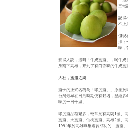
三端
記得
不上
但現
澤；
味，
聽得人說，這叫「牛奶蜜棗」，喝牛奶
身南下高雄，來到了有口皆碑的牛奶蜜
大社，蜜棗之鄉
棗子的正式名稱為「印度棗」。原產於
台灣最早在日治時期便有栽培，歷經多
味度一日千里。
印度棗品種繁多，較常見有高朗1號、高
蜜棗、天蜜棗、仙桃蜜棗、高雄2號、高
1994年於高雄燕巢選育成功的「蜜棗