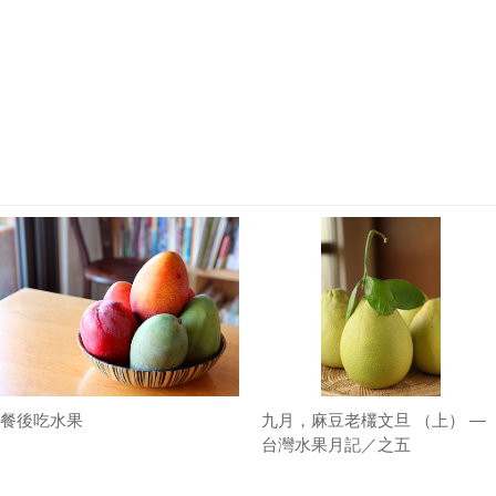
餐後吃水果
九月，麻豆老欉文旦 （上） —
台灣水果月記／之五