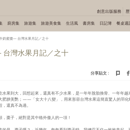
創意出版服務
歷
集
廚房集
旅遊集
旅遊美食集
生活風
書房集
日記簿
餐桌週
牛奶蜜棗— 台灣水果月記／之十
 台灣水果月記／之十
分享貼文 :
吃水果到大，回想起來，還真有不少水果，是一年年脫胎換骨、一年年越
大肥腴美艷；——「女大十八變」，用來形容台灣水果這簡直驚人的羽化
程，還真不為過。
頭，棗子，絕對是其中格外傲人的一項！
真的是，棗子嗎？」近幾年，每每看到棗子時，我總忍不住一枚枚拿起，