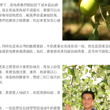
輔導下，當地果農們開始投下成本蓋起網
，擋去害蟲害鳥卻不擋陽光，蜜棗可以在
得養得甜熟肥壯，颱風季節還兼能防風，
農們也樂得少噴農藥，吃起來更加安心健
，同時也是南台灣的酪農重鎮，牛奶產量在高雄首屈一指。然也是因著這
每讓當地農會傷透腦筋；為此，農會股長來找蘇炫銘商量，是否有可能取
更新之際需得大量肥份補充，再加上砂質
讓，果農負擔沈重。遂而，抱著嘗試心
精、海藻精與酵素等，歷經二到三個月的
樹。
棗，果實驚人地碩大，肉質滑腴幼細，香
效，一批批肥壯壯綠瑩瑩甜滋滋牛奶蜜棗