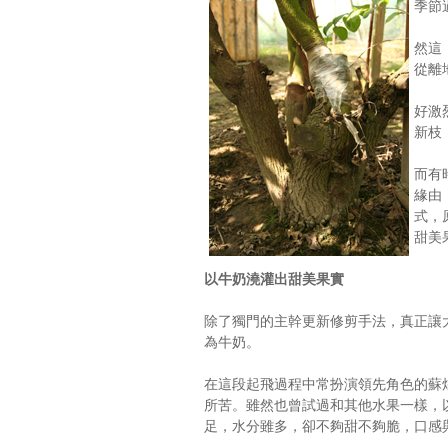
季節
然這
從離
好激
新枝
而有
緣由
式，
甜美
以牛奶澆灌出甜美果實
除了獨門的主幹更新修剪手法，真正讓
為牛奶。
在這段起飛過程中常扮演領先角色的蘇
所苦。雖然也曾試過和其他水果一樣，
足，水分雖多，卻不夠甜不夠脆，口感