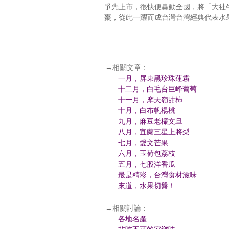
爭先上市，很快便轟動全國，將「大社
棗，從此一躍而成台灣台灣經典代表水
→相關文章：
一月，屏東黑珍珠蓮霧
十二月，白毛台巨峰葡萄
十一月，摩天嶺甜柿
十月，白布帆楊桃
九月，麻豆老欉文旦
八月，宜蘭三星上將梨
七月，愛文芒果
六月，玉荷包荔枝
五月，七股洋香瓜
最是精彩，台灣食材滋味
來道，水果切盤！
→相關討論：
各地名產