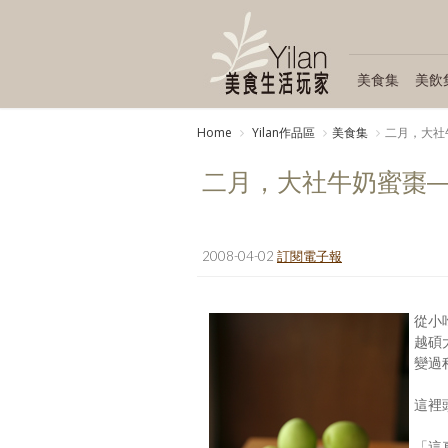
美食集
美飲
Home
Yilan作品區
美食集
二月，大社
二月，大社牛奶蜜棗—
2008-04-02
訂閱電子報
從小
越碩
變過
這裡
「這