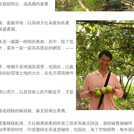
步脫穎而出，成為國內最重
南、嘉義等地，以高雄大社為最知名產
味盛產期。
多是一園園一樹樹的果林。其中，除了也
外，還有一架一架高高搭起的網室，——
旱，唯獨不喜潮濕與霜害，也因此，位處
佳的砂質壤土地的大社，在先天環境條件
用心用力，以及技術上的不斷提升，才是
格老經驗的蘇炫銘、蘇文財兩位果農。
蜜棗種植點滴，大社鄉果樹產銷班第三班班長蘇文財說，過程確實備極呵
熱帶果樹特性，印度棗樹生長速度極快，也因此，為了控制樹勢，每年採