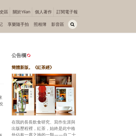
史區
關於Yilan
個人著作
訂閱電子報
記
享樂隨手拍
照相簿
影音區
公告欄
簡體新版。《紅茶經》
來
蛻
在我的長長飲食研究、寫作生涯與
出版歷程裡，紅茶，始終是此中格
外佔有一席之地的一類——自二十
再