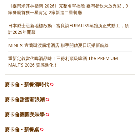
《臺灣米其林指南 2026》完整名單揭曉 臺灣餐飲大放異彩，9
家餐廳首獲一星肯定 2家新進二星餐廳
日本威士忌新地標啟動：富良詩FURALISS蒸餾所正式動工，預
計2029年開幕
MINI ✕ 宜蘭凱渡廣場酒店 聯手開啟夏日玩樂新航線
重新定義當代啤酒品味！三得利頂級啤酒 The PREMIUM
MALT’S 2026 質感進化！
麥卡倫 • 新餐酒時代
麥卡倫甜蜜新浪潮
麥卡倫團圓美味學
麥卡倫 • 新餐桌