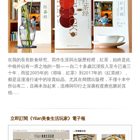
在我的長長飲食研究、寫作生涯與出版歷程裡，紅茶，始終是此
中格外佔有一席之地的一類——自二十多歲沉浸投入至今已逾三
十年，而從2005年的《尋味．紅茶》到2017年的《紅茶經》，
都是這漫漫行途中的珍貴結晶。尤其在簡體出版裡，不僅十本中
所佔有二，且兩本加起來，流傳與印行之深廣程度應也勝於其
他……
立即訂閱《Yilan美食生活玩家》電子報