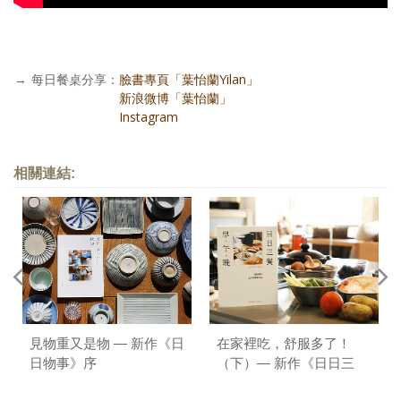
→
每日餐桌分享：
臉書專頁「葉怡蘭Yilan」
每日餐桌分享：
新浪微博「葉怡蘭」
每日餐桌分享：
Instagram
相關連結:
見物重又是物 — 新作《日
在家裡吃，舒服多了！
日物事》序
（下）— 新作《日日三
餐，早 ‧ 午 ‧ 晚》序