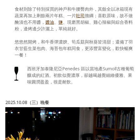
食材則除了特別採買的神戶和牛腰臀肉外，其餘全以冰箱現有
蔬菜再加上剩餘兩片年糕、一片
吐司
擔綱；喜歡原味，故不做
醃漬也不用醬，
醬油
、
鹽
、現磨黑胡椒、雞心辣椒與綜合香料
粉，邊烤邊少許灑上，單純就好。
悠悠然開烤，和牛香彈濃腴、筍瓜菇與秋葵皆清甜；還備了羽
衣甘藍生菜包肉、海苔包年糕同食，更添豐富變化，歡快暢爽
一餐！
西班牙加泰隆尼亞Penedes 區以當地產Sumoll古種葡萄
釀成的紅酒。初飲似覺濃厚，卻越喝越覺細緻優雅、果
味圓潤盈盈，很是耐飲。
2025.10.08（三）晚餐