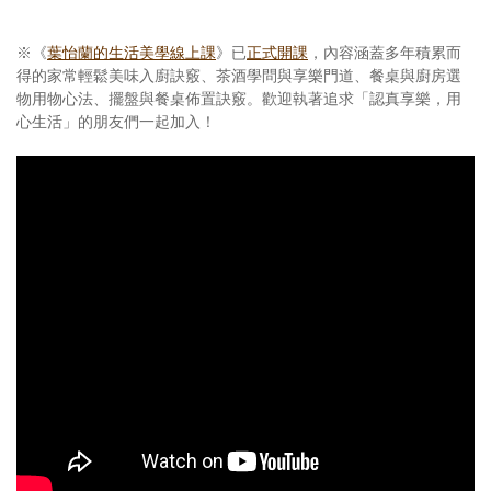
※《
葉怡蘭的生活美學線上課
》已
正式開課
，內容涵蓋多年積累而
得的家常輕鬆美味入廚訣竅、茶酒學問與享樂門道、餐桌與廚房選
物用物心法、擺盤與餐桌佈置訣竅。歡迎執著追求「認真享樂，用
心生活」的朋友們一起加入！