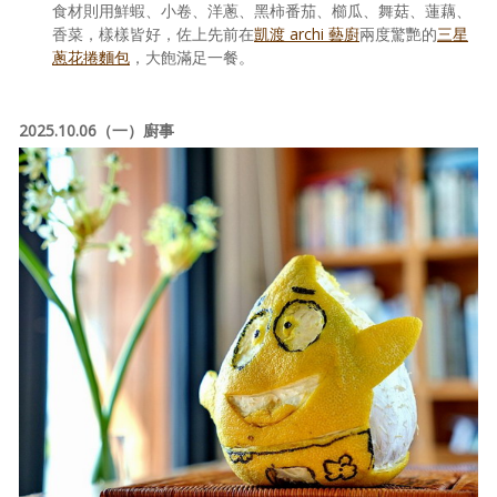
食材則用鮮蝦、小卷、洋蔥、黑柿番茄、櫛瓜、舞菇、蓮藕、
香菜，樣樣皆好，佐上先前在
凱渡 archi 藝廚
兩度驚艷的
三星
蔥花捲麵包
，大飽滿足一餐。
2025.10.06（一）廚事