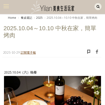
Yilan作品區
美食集
Home
餐桌週記
2025
2025.10.04～10.10 中秋在家，簡單烤肉
美飲集
2025.10.04～10.10 中秋在家，簡單
廚房集
烤肉
旅遊集
旅遊美食集
2025-10-29
訂閱電子報
生活風
書房集
2025.10.04（六）晚餐
日記簿
餐桌週記
享樂隨手拍