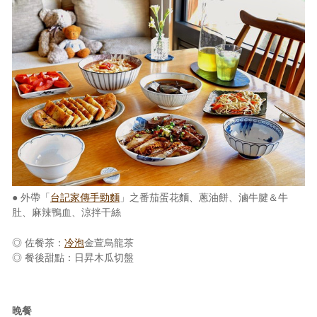
● 外帶「
台記家傳手勁麵
」之番茄蛋花麵、蔥油餅、滷牛腱＆牛
肚、麻辣鴨血、涼拌干絲
◎ 佐餐茶：
冷泡
金萱烏龍茶
◎ 餐後甜點：日昇木瓜切盤
晚餐