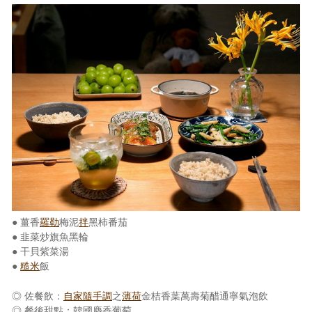
● 薑香
羅勒
梅泥
拌
黑柿番茄
● 韭菜炒旗魚黑輪
● 干貝紫菜湯
●
糙米
飯
◎ 佐餐飲：
自家隨手調
之
薄荷
金桔香葉萬壽菊醋通寧氣泡飲
◎ 餐後甜點：韓國麝香葡萄