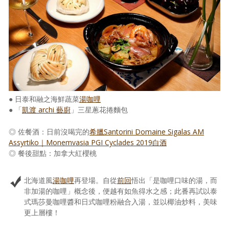
照相簿
影音區
創意出版服務
歷史區
關於Yilan
● 日泰和融之海鮮蔬菜
湯咖哩
● 「
凱渡 archi 藝廚
」三星蔥花捲麵包
個人著作
◎ 佐餐酒：日前沒喝完的
希臘Santorini Domaine Sigalas AM
活動實況記錄
Assyrtiko｜Monemvasia PGI Cyclades 2019白酒
◎ 餐後甜點：加拿大紅櫻桃
媒體報導一覽
合作與代言
北海道風
湯咖哩
再登場。自從
前回
悟出「是咖哩口味的湯，而
非加湯的咖哩」概念後，便越有如魚得水之感；此番再試以泰
訂閱電子報
式瑪莎曼咖哩醬和日式咖哩粉融合入湯，並以椰油炒料，美味
更上層樓！