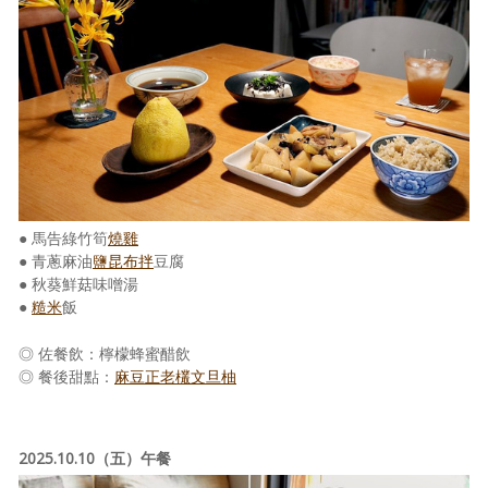
● 馬告綠竹筍
燒雞
● 青蔥麻油
鹽昆布
拌
豆腐
● 秋葵鮮菇味噌湯
●
糙米
飯
◎ 佐餐飲：檸檬蜂蜜醋飲
◎ 餐後甜點：
麻豆正老欉文旦柚
2025.10.10（五）午餐