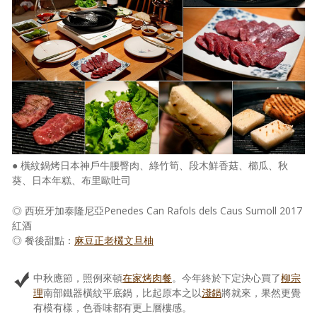
● 橫紋鍋烤日本神戶牛腰臀肉、綠竹筍、段木鮮香菇、櫛瓜、秋
葵、日本年糕、布里歐吐司
◎ 西班牙加泰隆尼亞Penedes Can Rafols dels Caus Sumoll 2017
紅酒
◎ 餐後甜點：
麻豆正老欉文旦柚
中秋應節，照例來頓
在家烤肉餐
。今年終於下定決心買了
柳宗
理
南部鐵器橫紋平底鍋，比起原本之以
淺鍋
將就來，果然更覺
有模有樣，色香味都有更上層樓感。