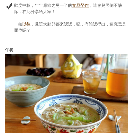
歡度中秋，年年應節之另一半的
文旦勞作
，這會兒照例不缺
席，在此分享給大家！
一如
以往
，且讓大夥兒都來認認，嗯，有誰認得出，這究竟是
哪位嗎？
午餐