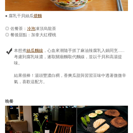
● 腐乳干貝絲瓜
煨麵
◎ 佐餐茶：
冷泡
凍頂烏龍茶
◎ 餐後甜點：加拿大紅櫻桃
本想煮
絲瓜麵線
，心血來潮隨手抓了麻油辣腐乳入鍋同烹……
考慮到腐乳味濃，遂取關廟麵取代麵線，並以干貝和高湯提
味。
結果很棒！湯頭豐濃白稠，香爽瓜甜與習習豆味中透著微微辛
氣，喜歡這配方。
晚餐