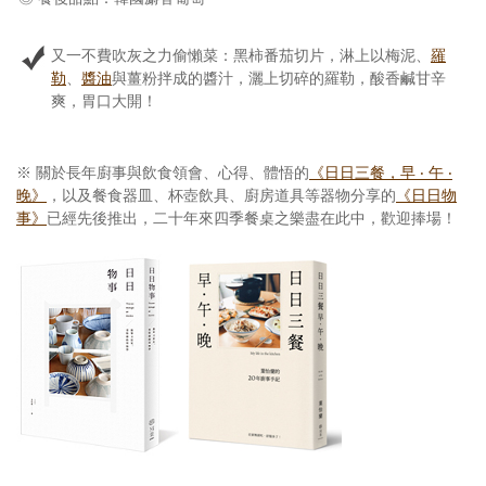
又一不費吹灰之力偷懶菜：黑柿番茄切片，淋上以梅泥、
羅
勒
、
醬油
與薑粉拌成的醬汁，灑上切碎的羅勒，酸香鹹甘辛
爽，胃口大開！
※ 關於長年廚事與飲食領會、心得、體悟的
《日日三餐，早 ‧ 午 ‧
晚》
，以及餐食器皿、杯壺飲具、廚房道具等器物分享的
《日日物
事》
已經先後推出，二十年來四季餐桌之樂盡在此中，歡迎捧場！