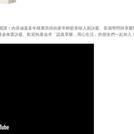
開課！內容涵蓋多年積累而得的家常輕鬆美味入廚訣竅、茶酒學問與享樂
餐桌佈置訣竅。歡迎執著追求「認真享樂，用心生活」的朋友們一起加入