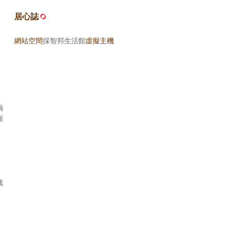
居心誌
網站空間
採智邦生活館
虛擬主機
鍋
撕
騰