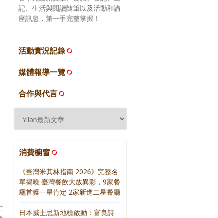
記、生活與閱讀隨筆以及活動和講
座訊息，第一手完整掌握！
活動實況記錄
媒體報導一覽
合作與代言
消費櫥窗
《臺灣米其林指南 2026》完整名
單揭曉 臺灣餐飲大放異彩，9家餐
廳首獲一星肯定 2家新進二星餐廳
二
日本威士忌新地標啟動：富良詩