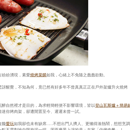
方紛紛湧現，素愛
燒烤菜餚
如我，心緒上不免隨之蠢蠢欲動。
驚訝醒覺，不知為何，竟已然有好多年不曾真真正正在戶外架爐升火燒烤
沉醉自然裡才是目的，為求輕簡輕便不影響環境，皆以
登山瓦斯爐＋簡易
借迷你烤肉架，卻遭閒置至今、遲遲未曾一試。
貪饞
愛玩
如我卻也未有缺席……不想出門人擠人、更懶得湊熱鬧，想想烹調
一點不需劃地自限拘泥一端，因而應景上演的是：在家「仿烤肉餐」！