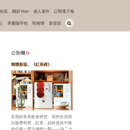
史區
關於Yilan
個人著作
訂閱電子報
記
享樂隨手拍
照相簿
影音區
公告欄
簡體新版。《紅茶經》
在我的長長飲食研究、寫作生涯與
出版歷程裡，紅茶，始終是此中格
外佔有一席之地的一類——自二十