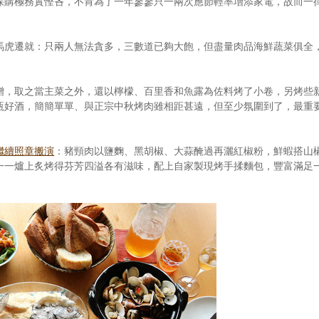
採購極務實慳吝，不肯為了一年寥寥只一兩次應節輕率增添家電，故而一
馬虎遷就：只兩人無法貪多，三數道已夠大飽，但盡量肉品海鮮蔬菜俱全
贈，取之當主菜之外，還以檸檬、百里香和魚露為佐料烤了小卷，另烤些
瓶好酒，簡簡單單、與正宗中秋烤肉雖相距甚遠，但至少氛圍到了，最重
繼續照章搬演
：豬頸肉以鹽麴、黑胡椒、大蒜醃過再灑紅椒粉，鮮蝦搭山
一一爐上炙烤得芬芳四溢各有滋味，配上自家製現烤手揉麵包，豐富滿足