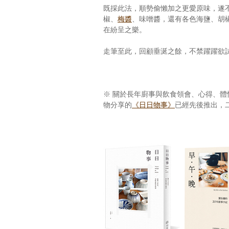
既採此法，順勢偷懶加之更愛原味，遂
椒、
梅醬
、味噌醬，還有各色海鹽、胡
在紛呈之樂。
走筆至此，回顧垂涎之餘，不禁躍躍欲
※
關於長年廚事與飲食領會、心得、體
物分享的
《日日物事》
已經先後推出，