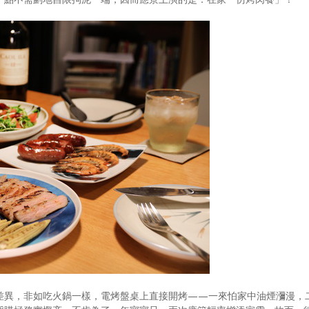
差異，非如吃火鍋一樣，電烤盤桌上直接開烤——一來怕家中油煙瀰漫，