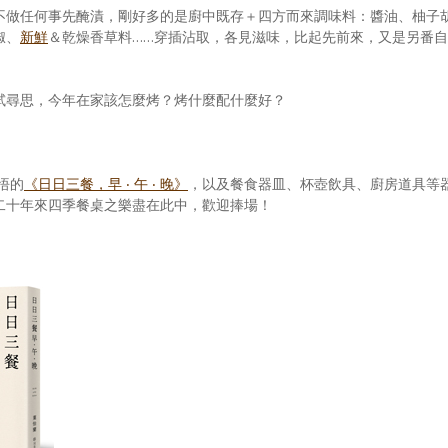
不做任何事先醃漬，剛好多的是廚中既存＋四方而來調味料：醬油、柚子
椒、
新鮮
＆乾燥香草料……穿插沾取，各見滋味，比起先前來，又是另番自
試尋思，今年在家該怎麼烤？烤什麼配什麼好？
悟的
《日日三餐，早 ‧ 午 ‧ 晚》
，以及餐食器皿、杯壺飲具、廚房道具等
二十年來四季餐桌之樂盡在此中，歡迎捧場！