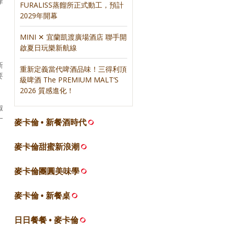
律
FURALISS蒸餾所正式動工，預計
2029年開幕
，
MINI ✕ 宜蘭凱渡廣場酒店 聯手開
啟夏日玩樂新航線
新
重新定義當代啤酒品味！三得利頂
要
級啤酒 The PREMIUM MALT’S
2026 質感進化！
椒
一
麥卡倫 • 新餐酒時代
麥卡倫甜蜜新浪潮
麥卡倫團圓美味學
麥卡倫 • 新餐桌
日日餐餐 • 麥卡倫