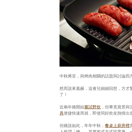
中秋將至，與烤肉相關的話題與討論四
然而說來羞赧，這會兒細細回想，方才
了！
近兩年雖開始
嘗試野炊
，但畢竟賞景與
具
便捷快速而就，即使同好炊友熱情出
但雖說如此，年年中秋，
餐桌上廚房裡
上所謂「烤」，其實形式方式皆寬廣，