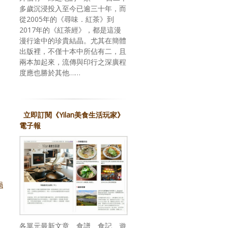
多歲沉浸投入至今已逾三十年，而
從2005年的《尋味．紅茶》到
2017年的《紅茶經》，都是這漫
漫行途中的珍貴結晶。尤其在簡體
出版裡，不僅十本中所佔有二，且
兩本加起來，流傳與印行之深廣程
度應也勝於其他……
立即訂閱《Yilan美食生活玩家》
電子報
鍋
各單元最新文章、食譜、食記、遊