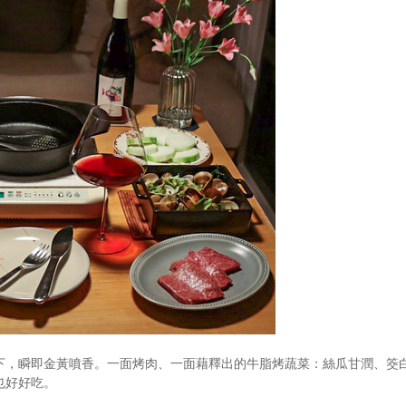
下，瞬即金黃噴香。一面烤肉、一面藉釋出的牛脂烤蔬菜：絲瓜甘潤、筊
也好好吃。