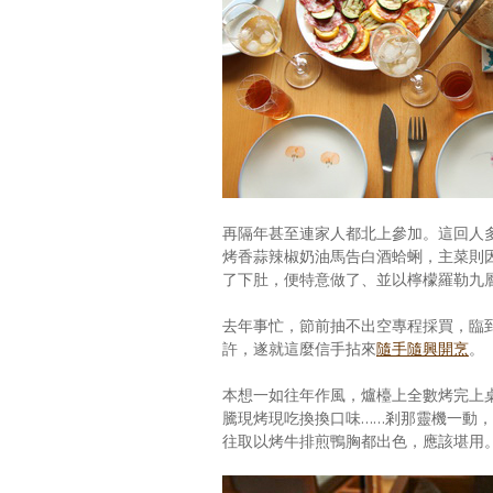
再隔年甚至連家人都北上參加。這回人
烤香蒜辣椒奶油馬告白酒蛤蜊，主菜則
了下肚，便特意做了、並以檸檬羅勒九
去年事忙，節前抽不出空專程採買，臨
許，遂就這麼信手拈來
隨手隨興開烹
。
本想一如往年作風，爐檯上全數烤完上
騰現烤現吃換換口味……剎那靈機一動
往取以烤牛排煎鴨胸都出色，應該堪用