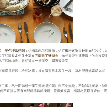
多，
菜色理當熱鬧
：烤櫛瓜配黑豬臘腸，烤紅椒粉迷迭香雞腿肉配沙拉，
因突然憶起多年前全家
在宜蘭吃了鹽焗魚
，弟弟喜愛到連鹽塊上的魚皮都
層塔提味增香；果然道道一掃而空，闔家皆說讚。
到頭還是想烤，檢點冰箱，好在還有日本和牛一塊、蔬材與日式麻糬丸些
桌了事，然一面備料一面又覺老是沿襲往年不免無趣，不如試試餐桌上熱
，何不直接以既有南部鐵器鑄鐵淺鍋＋電磁爐充當，橫豎材質厚度皆佳，既
。