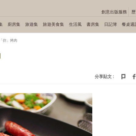
創意出版服務
歷
集
廚房集
旅遊集
旅遊美食集
生活風
書房集
日記簿
餐桌週
「仿」烤肉
肉
分享貼文 :