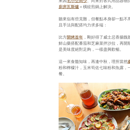
來因
宅小空間少
、向來對各式用品器物
廚房瓦斯爐
＋橫紋煎鍋上解決。
聽來似有些克難，但餐點本身卻一點不
且手法與配搭均力求多端：
比方
開烤首年
，剛好得了威士忌香腸餽
鮮山藥搭配番茄和芝麻菜拌沙拉，再開
是美味度絕對足夠，一樣盡興歡暢。
這一來食髓知味，再逢中秋，理所當然
粉和檸檬汁，玉米筍佐七味粉和魚露，
餐。