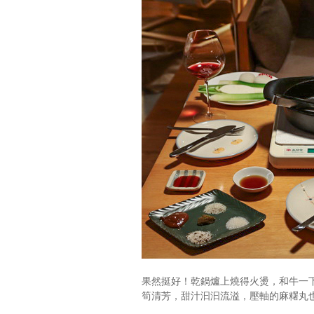
果然挺好！乾鍋爐上燒得火燙，和牛一
筍清芳，甜汁汩汩流溢，壓軸的麻糬丸