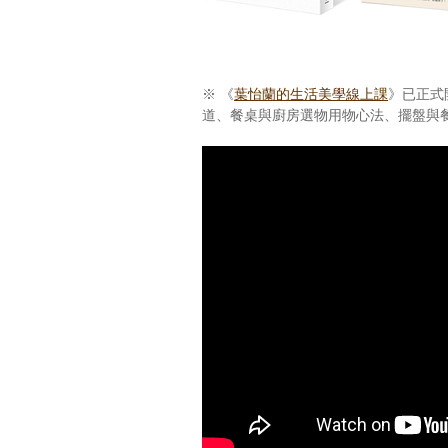
※ 《
葉怡蘭的生活美學線上課
》已正式
道、餐桌與廚房選物用物心法、擺盤與