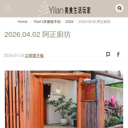
Yilan作品區
美食集
Home
Yilanʼs享樂隨手拍
2026
2026.04.02 阿正廚坊
美飲集
2026.04.02 阿正廚坊
廚房集
旅遊集
2026-05-26
訂閱電子報
旅遊美食集
生活風
書房集
日記簿
餐桌週記
享樂隨手拍