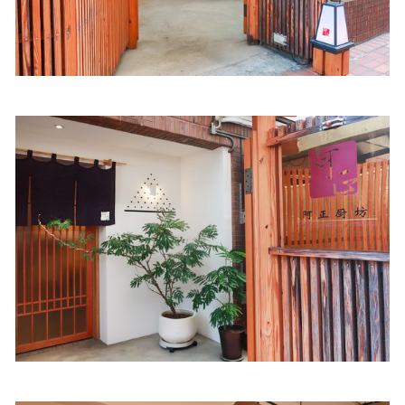
照相簿
影音區
創意出版服務
歷史區
關於Yilan
個人著作
活動實況記錄
媒體報導一覽
合作與代言
訂閱電子報