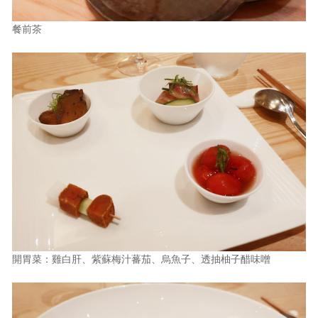
餐前茶
開胃菜：雞白肝、紫蘇梅汁蕃茄、烏魚子、透抽柚子醋味噌