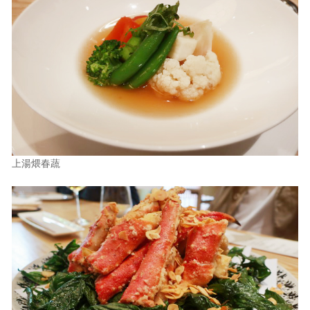
上湯煨春蔬