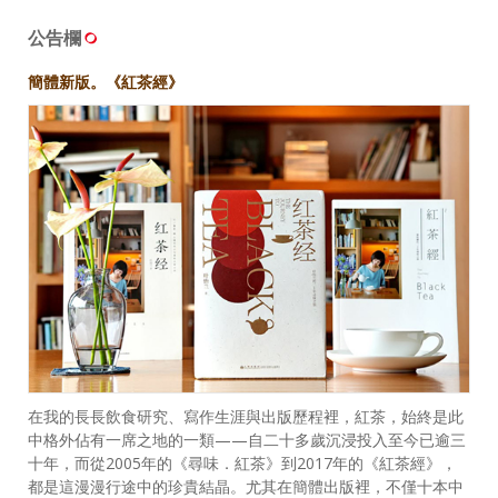
公告欄
簡體新版。《紅茶經》
在我的長長飲食研究、寫作生涯與出版歷程裡，紅茶，始終是此
中格外佔有一席之地的一類——自二十多歲沉浸投入至今已逾三
十年，而從2005年的《尋味．紅茶》到2017年的《紅茶經》，
都是這漫漫行途中的珍貴結晶。尤其在簡體出版裡，不僅十本中