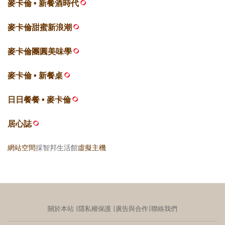
麥卡倫 • 新餐酒時代
麥卡倫甜蜜新浪潮
麥卡倫團圓美味學
麥卡倫 • 新餐桌
日日餐餐 • 麥卡倫
居心誌
網站空間
採智邦生活館
虛擬主機
關於本站
∣
隱私權保護
∣
廣告與合作
∣
聯絡我們