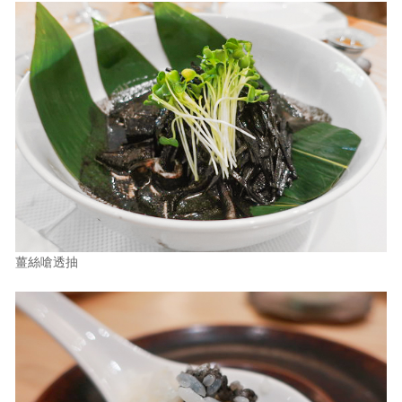
薑絲嗆透抽