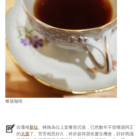
餐後咖啡
自遷移
新址
、轉換為位上套餐形式後，已然數年不曾嚐過阿正
的
大菜
了。苦苦相思好久，終於趁得朋友慶生機會，好好商議