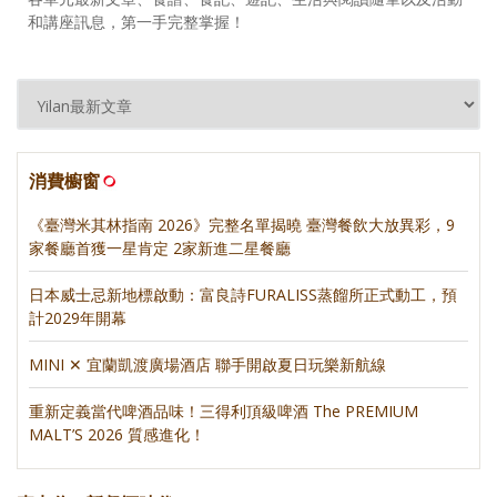
和講座訊息，第一手完整掌握！
消費櫥窗
《臺灣米其林指南 2026》完整名單揭曉 臺灣餐飲大放異彩，9
家餐廳首獲一星肯定 2家新進二星餐廳
日本威士忌新地標啟動：富良詩FURALISS蒸餾所正式動工，預
計2029年開幕
MINI ✕ 宜蘭凱渡廣場酒店 聯手開啟夏日玩樂新航線
重新定義當代啤酒品味！三得利頂級啤酒 The PREMIUM
MALT’S 2026 質感進化！