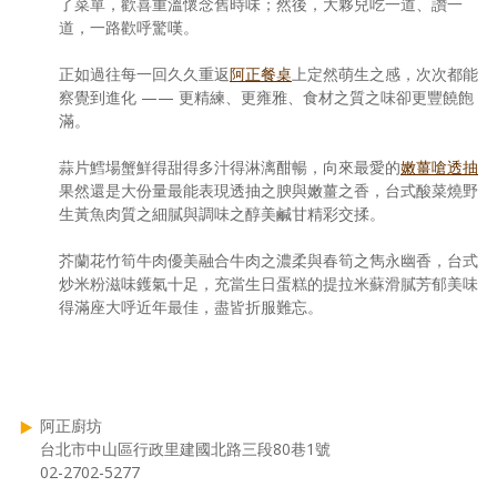
了菜單，歡喜重溫懷念舊時味；然後，大夥兒吃一道、讚一
道，一路歡呼驚嘆。
正如過往每一回久久重返
阿正餐桌
上定然萌生之感，次次都能
察覺到進化 —— 更精練、更雍雅、食材之質之味卻更豐饒飽
滿。
蒜片鱈場蟹鮮得甜得多汁得淋漓酣暢，向來最愛的
嫩薑嗆透抽
果然還是大份量最能表現透抽之腴與嫩薑之香，台式酸菜燒野
生黃魚肉質之細膩與調味之醇美鹹甘精彩交揉。
芥蘭花竹筍牛肉優美融合牛肉之濃柔與春筍之雋永幽香，台式
炒米粉滋味鑊氣十足，充當生日蛋糕的提拉米蘇滑膩芳郁美味
得滿座大呼近年最佳，盡皆折服難忘。
阿正廚坊
台北市中山區行政里建國北路三段80巷1號
02-2702-5277