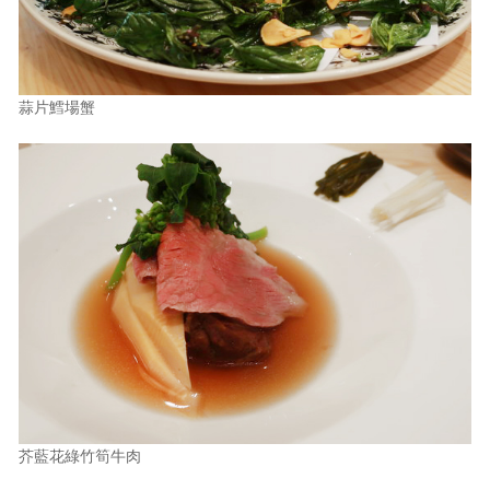
蒜片鱈場蟹
芥藍花綠竹筍牛肉