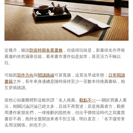
照相簿
影音區
創意出版服務
歷史區
近幾月，雖說
防疫時期各業蕭條
，但值得玩味是，新書掛名作序推
關於Yilan
薦邀約依然滿塞信箱，看來書市運作似是如常，甚至活力不輸以
往。
個人著作
可能因
寫作方向
與
閱讀路線
可算寬廣，這景況早成常態；
日常閱讀
活動實況記錄
書籍
之外，長年來身邊總是隨時保持至少一至數本待推薦書稿，相
互穿插跳讀。
媒體報導一覽
當然心知書圈裡對這般所謂「名人推薦」
觀點不一
──關於買書人看
合作與代言
法，相關討論評論已經太多，且就不再贅述；若是推薦者方，觀察
周遭作家朋友們，一律推辭的固然有，但出乎憐惜這時代之寫書賣
訂閱電子報
書皆不易，抱持全盤開放來者不拒立場，明白直言：「名字儘管拿
去用沒關係」的也不少。