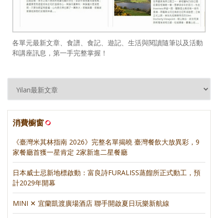
各單元最新文章、食譜、食記、遊記、生活與閱讀隨筆以及活動
和講座訊息，第一手完整掌握！
消費櫥窗
《臺灣米其林指南 2026》完整名單揭曉 臺灣餐飲大放異彩，9
家餐廳首獲一星肯定 2家新進二星餐廳
日本威士忌新地標啟動：富良詩FURALISS蒸餾所正式動工，預
計2029年開幕
MINI ✕ 宜蘭凱渡廣場酒店 聯手開啟夏日玩樂新航線