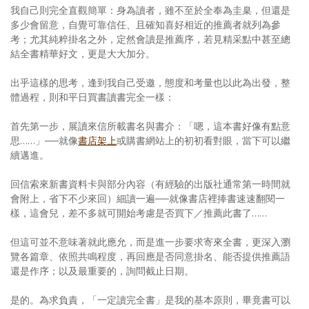
我自己則完全直觀簡單：身為讀者，雖不至於全奉為圭臬，但還是
多少會留意，自覺可靠信任、且確知喜好相近的推薦者就列為參
考；尤其純粹掛名之外，定然會讀是推薦序，若見精采點中甚至總
結全書精華好文，更是大大加分。
出乎這樣的思考，逢到我自己受邀，態度和考量也以此為出發，整
體過程，則和平日買書讀書完全一樣：
首先第一步，展讀來信所載書名與書介：「嗯，這本書好像有點意
思……」──就像
書店架上
或購書網站上的初初看對眼，當下可以繼
續邁進。
回信索來新書資料卡與部分內容（有經驗的出版社通常第一時間就
會附上，省下不少來回）細讀一遍──就像書店裡捧書速速翻閱一
樣，這會兒，差不多就可開始考慮是否買下／推薦此書了……
但這可並不意味著就此應允，而是進一步要求寄來全書，更深入瀏
覽各篇章、依照共鳴程度，再回應是否同意掛名、能否提供推薦語
還是作序；以及最重要的，詢問截止日期。
是的。為求負責，「一定讀完全書」是我的基本原則，畢竟書可以