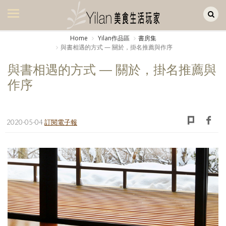
Yilan作品區
美食集
Home
Yilan作品區
書房集
與書相遇的方式 — 關於，掛名推薦與作序
美飲集
與書相遇的方式 — 關於，掛名推薦與
廚房集
作序
旅遊集
旅遊美食集
2020-05-04
訂閱電子報
生活風
書房集
日記簿
餐桌週記
享樂隨手拍