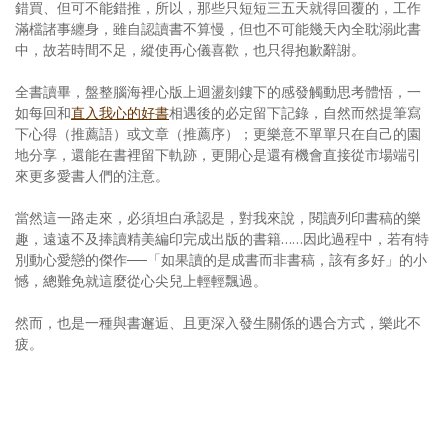
錯買、但可不能錯推，所以，那些只短短三五天就得回覆的，工作
滿檔諸事纏身，雖自認讀書不算慢，但也不可能幾天內全耽溺此書
中，故若時間不足，縱使再心儀喜歡，也只得抱歉辭謝。
全書讀畢，盤整腦海裡心版上迴盪刻鏤下的感發觸動思考體悟，一
如每回和
直入我心的好書
相遇後的必定留下記錄，自然而然提筆寫
下心得（推薦語）或文章（推薦序）；更樂意不單單只在自己的園
地分享，還能在書裡留下軌跡，更開心是還有機會直接從市場端引
來更多愛書人們的注意。
當然這一路走來，必須坦白承認是，對我來說，閱讀列印書稿的樂
趣，遠遠不及捧讀精美編印完成出版的書籍……因此過程中，若有特
別動心愛戀的傑作──「如果讀的是成書而非書稿，該有多好」的小
憾，總難免就這麼從心尖兒上輕輕飄過。
然而，也是一種與書邂逅、且更深入發生關係的遇合方式，樂此不
疲。