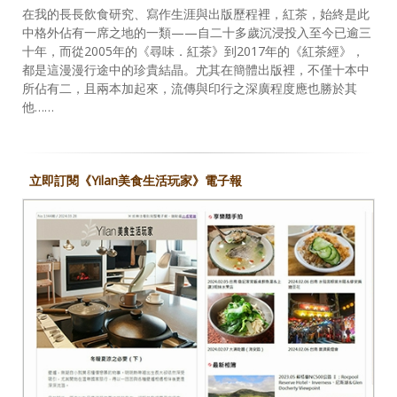
在我的長長飲食研究、寫作生涯與出版歷程裡，紅茶，始終是此
中格外佔有一席之地的一類——自二十多歲沉浸投入至今已逾三
十年，而從2005年的《尋味．紅茶》到2017年的《紅茶經》，
都是這漫漫行途中的珍貴結晶。尤其在簡體出版裡，不僅十本中
所佔有二，且兩本加起來，流傳與印行之深廣程度應也勝於其
他……
立即訂閱《Yilan美食生活玩家》電子報