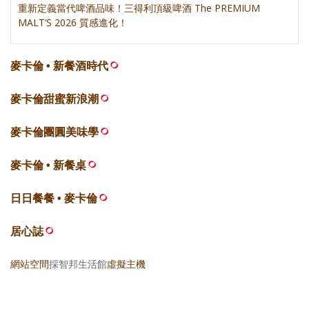
重新定義當代啤酒品味！三得利頂級啤酒 The PREMIUM
MALT’S 2026 質感進化！
麥卡倫 • 新餐酒時代
麥卡倫甜蜜新浪潮
麥卡倫團圓美味學
麥卡倫 • 新餐桌
日日餐餐 • 麥卡倫
居心誌
網站空間
採智邦生活館
虛擬主機