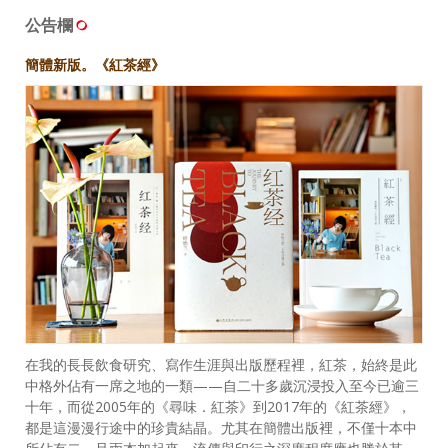
公告欄
簡體新版。《紅茶經》
在我的長長飲食研究、寫作生涯與出版歷程裡，紅茶，始終是此
中格外佔有一席之地的一類——自二十多歲沉浸投入至今已逾三
十年，而從2005年的《尋味．紅茶》到2017年的《紅茶經》，
都是這漫漫行途中的珍貴結晶。尤其在簡體出版裡，不僅十本中