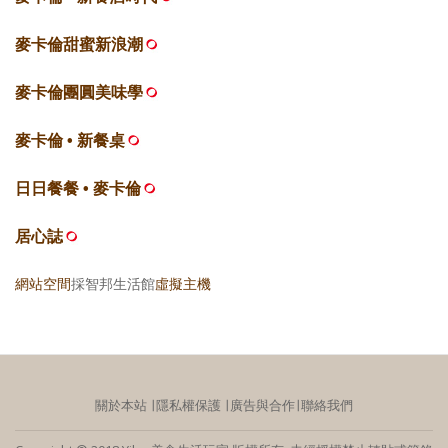
麥卡倫甜蜜新浪潮
麥卡倫團圓美味學
麥卡倫 • 新餐桌
日日餐餐 • 麥卡倫
居心誌
網站空間
採智邦生活館
虛擬主機
關於本站
∣
隱私權保護
∣
廣告與合作
∣
聯絡我們