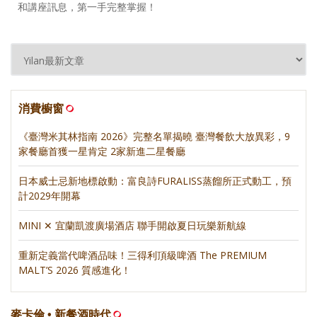
和講座訊息，第一手完整掌握！
消費櫥窗
《臺灣米其林指南 2026》完整名單揭曉 臺灣餐飲大放異彩，9
家餐廳首獲一星肯定 2家新進二星餐廳
日本威士忌新地標啟動：富良詩FURALISS蒸餾所正式動工，預
計2029年開幕
MINI ✕ 宜蘭凱渡廣場酒店 聯手開啟夏日玩樂新航線
重新定義當代啤酒品味！三得利頂級啤酒 The PREMIUM
MALT’S 2026 質感進化！
麥卡倫 • 新餐酒時代