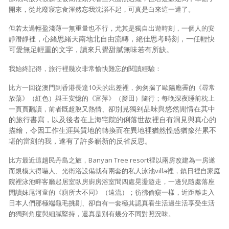
開來，從此廢寢忘食渾然忘我沈溺不起，可真是白來這一遭了。
但若太過輕盈淺薄一無重量也不行，尤其是獨自出遊時刻，一個人的安
裡，心緒思緒天南地北自由流轉，絕佳思考時刻，一任輕快
靜潛靜
可愛無足輕重的文字，讀來只覺甜膩無味若有所缺。
我始終記得，旅行裡幾次非常愉快難忘的閱讀經驗：
比方一回從澳門到香港長達10天的出差裡，匆匆揣了歐陽應霽的《尋常
放蕩》（紅色）與王安憶的《富萍》（麥田）隨行；每晚深夜睡前枕上
別見獨到品味與悠然閒情在其中
一頁頁翻讀，前者既超脫又熱情、卻
的旅行書寫，以及後者在上海宅院的俐落世故裡自有洞見與真心的
描繪，令因工作生涯與質地的轉換而在異地裡猶然惶惑猶豫茫累不
堪的當刻的我，遂有了許多嶄新的反省反思。
比方最近這趟民丹島之旅，Banyan Tree resort裡以兩房改建為一房遂
而規模大得嚇人、光衛浴設備就有兩套的私人泳池villa裡，鎮日裡自家庭
院裡泳池畔客廳起居室臥房廚房浴室間四處晃盪遊走，一邊兒隨處落座
閒讀妹尾河童的《廁所大不同》（遠流）；彷彿偷窺一樣，近距離走入
日本人們那極端龜毛挑剔、卻自有一套極其認真看生活過生活享受生活
的獨到角度與細膩堅持，還真是別有幾分不同對照況味。