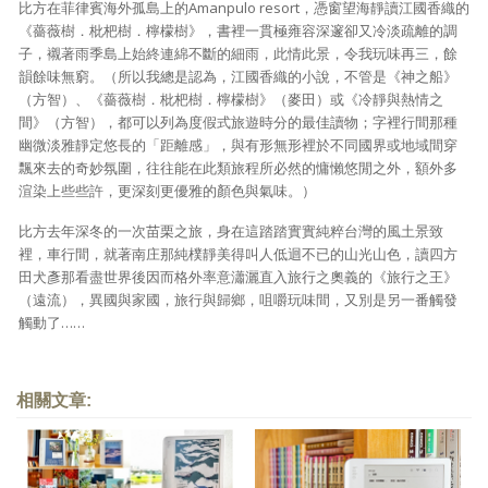
比方在菲律賓海外孤島上的Amanpulo resort，憑窗望海靜讀江國香織的
《薔薇樹．枇杷樹．檸檬樹》，書裡一貫極雍容深邃卻又冷淡疏離的調
子，襯著雨季島上始終連綿不斷的細雨，此情此景，令我玩味再三，餘
韻餘味無窮。（所以我總是認為，江國香織的小說，不管是《神之船》
（方智）、《薔薇樹．枇杷樹．檸檬樹》（麥田）或《冷靜與熱情之
間》（方智），都可以列為度假式旅遊時分的最佳讀物；字裡行間那種
幽微淡雅靜定悠長的「距離感」，與有形無形裡於不同國界或地域間穿
飄來去的奇妙氛圍，往往能在此類旅程所必然的慵懶悠閒之外，額外多
渲染上些些許，更深刻更優雅的顏色與氣味。）
比方去年深冬的一次苗栗之旅，身在這踏踏實實純粹台灣的風土景致
裡，車行間，就著南庄那純樸靜美得叫人低迴不已的山光山色，讀四方
田犬彥那看盡世界後因而格外率意瀟灑直入旅行之奧義的《旅行之王》
（遠流），異國與家國，旅行與歸鄉，咀嚼玩味間，又別是另一番觸發
觸動了……
相關文章: