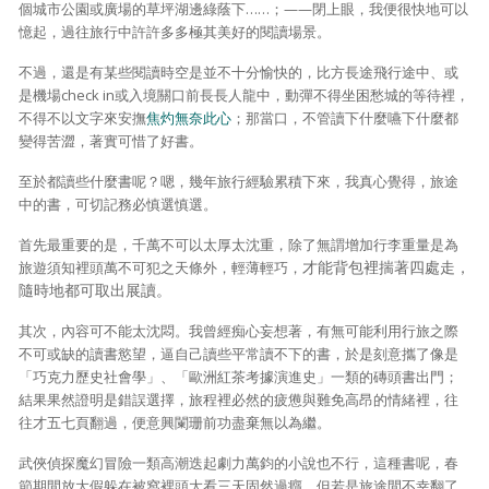
個城市公園或廣場的草坪湖邊綠蔭下……；——閉上眼，我便很快地可以
憶起，過往旅行中許許多多極其美好的閱讀場景。
不過，還是有某些閱讀時空是並不十分愉快的，比方長途飛行途中、或
是機場check in或入境關口前長長人龍中，動彈不得坐困愁城的等待裡，
不得不以文字來安撫
焦灼無奈此心
；那當口，不管讀下什麼嚥下什麼都
變得苦澀，著實可惜了好書。
至於都讀些什麼書呢？嗯，幾年旅行經驗累積下來，我真心覺得，旅途
中的書，可切記務必慎選慎選。
首先最重要的是，千萬不可以太厚太沈重，除了無謂增加行李重量是為
才能背包裡揣著四處走，
旅遊須知裡頭萬不可犯之天條外，輕薄輕巧，
隨時地都可取出展讀。
其次，內容可不能太沈悶。我曾經痴心妄想著，有無可能利用行旅之際
不可或缺的讀書慾望，逼自己讀些平常讀不下的書，於是刻意攜了像是
「巧克力歷史社會學」、「歐洲紅茶考據演進史」一類的磚頭書出門；
結果果然證明是錯誤選擇，旅程裡必然的疲憊與難免高昂的情緒裡，往
往才五七頁翻過，便意興闌珊前功盡棄無以為繼。
武俠偵探魔幻冒險一類高潮迭起劇力萬鈞的小說也不行，這種書呢，春
節期間放大假躲在被窩裡頭大看三天固然過癮，但若是旅途間不幸翻了