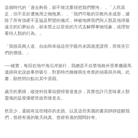
這個時代的「過去夠長，卻不致沈重得把我們壓垮」，「人民富
足，但不至於遭無用之物拖累」，「我們可敬的宗教尚未成形，濾
除了所有強硬不妥協及野蠻的儀式，神祕地將我們與人類及地球最
遠古的幻夢結合，卻未禁止以世俗的方式去解釋事物現象，或理智
看待人類的行為。」
「我很高興人道、自由和幸福這些字眼尚未因過度謬用，而喪失它
們的價值。」
──確實，每回在地中海沿岸旅行，我總是不自禁地格外受希臘羅馬
遺跡與史說故事所吸引，對那時代種種萌生奇異的傾慕與共鳴。此
書，顯然明白點出其中原因。
歲月的累積，縱使科技看似變得發達進步，其實也許只意味著人類
靈魂的益發僵硬世故而後老去。
然至少，還能有這些殘存的史蹟、以及這些美麗的書寫靜靜提醒我
們，曾經有過的敬天純真、曾經有過的開闊好奇。