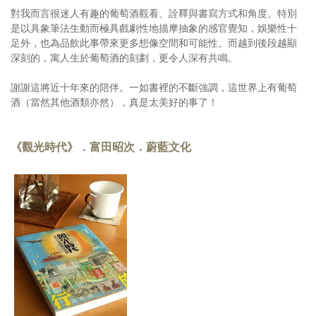
對我而言很迷人有趣的葡萄酒觀看、詮釋與書寫方式和角度。特別
是以具象筆法生動而極具戲劇性地描摩抽象的感官覺知，娛樂性十
足外，也為品飲此事帶來更多想像空間和可能性。而越到後段越顯
深刻的，寓人生於葡萄酒的刻劃，更令人深有共鳴。
謝謝這將近十年來的陪伴。一如書裡的不斷強調，這世界上有葡萄
酒（當然其他酒類亦然），真是太美好的事了！
《觀光時代》．富田昭次．蔚藍文化