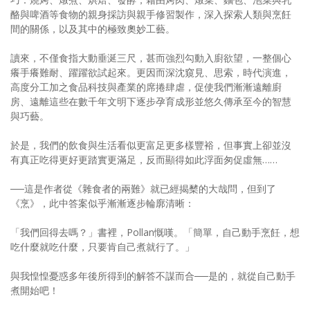
酪與啤酒等食物的親身採訪與親手修習製作，深入探索人類與烹飪
間的關係，以及其中的極致奧妙工藝。
讀來，不僅食指大動垂涎三尺，甚而強烈勾動入廚欲望，一整個心
癢手癢難耐、躍躍欲試起來。更因而深沈窺見、思索，時代演進，
高度分工加之食品科技與產業的席捲肆虐，促使我們漸漸遠離廚
房、遠離這些在數千年文明下逐步孕育成形並悠久傳承至今的智慧
與巧藝。
於是，我們的飲食與生活看似更富足更多樣豐裕，但事實上卻並沒
有真正吃得更好更踏實更滿足，反而顯得如此浮面匆促虛無……
──這是作者從《雜食者的兩難》就已經揭櫫的大哉問，但到了
《烹》，此中答案似乎漸漸逐步輪廓清晰：
「我們回得去嗎？」書裡，Pollan慨嘆。「簡單，自己動手烹飪，想
吃什麼就吃什麼，只要肯自己煮就行了。」
與我惶惶憂惑多年後所得到的解答不謀而合──是的，就從自己動手
煮開始吧！