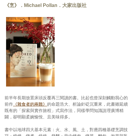
《烹》．Michael Pollan．大家出版社
前半年長期放置床頭反覆再三閱讀的書。比起也曾深刻觸動我心的
前作
《雜食者的兩難》
的命題浩大、析論針砭沉重來，此書雖延續
既有的「探索與實作旅程」式寫作法，同樣學問知識說理廣博精
闢，卻明顯柔婉愉悅、且美味得多。
書中以地球四大基本元素：火、水、風、土，對應四種基礎烹調技
巧：燒烤、燉煮、烘焙、發酵；藉由烤肉、燉菜、麵包、泡菜與乳