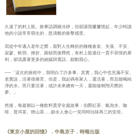
久違了的村上龍。敘事語調雖冷靜，但卻讓我屢屢憶起，年少時讀
他的小說常常萌生的，怒濤般的衝擊感受。
寫從中年邁入老年之際，面對人生轉折的種種倉皇、失落、不安、
寂寥、軟弱、挫折、困頓而後釋然，有村上龍過往一貫不容情的犀
利，卻流露著更多的細膩與寬諒。頗動我心。
──「這次的旅程中，我明白了許多事。其實，我心中也充滿不安。
老實說，活著很痛苦。但是，我起碼有家人，還活著，而且能喝純
淨的水。而只要活著，或許未來總有一天，還能做翱翔天際的
夢。」
然後，每篇都以一種飲料貫穿全篇故事：伯爵紅茶、氣泡水、咖
啡、普洱茶、狹山茶……頗令人會心一笑同時玩味再三的安排。
《東京小屋的回憶》．中島京子．時報出版