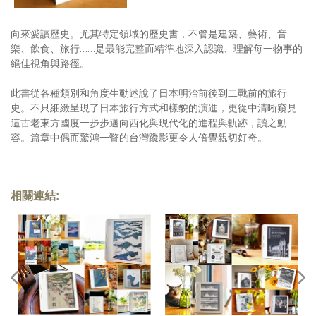
向來愛讀歷史。尤其特定領域的歷史書，不管是建築、藝術、音
樂、飲食、旅行……是最能完整而精準地深入認識、理解每一物事的
絕佳視角與路徑。
此書從各種類別和角度生動述說了日本明治前後到二戰前的旅行
史。不只細緻呈現了日本旅行方式和樣貌的演進，更從中清晰窺見
這古老東方國度一步步邁向西化與現代化的進程與軌跡，讀之動
容。篇章中偶而驚鴻一瞥的台灣蹤影更令人倍覺親切好奇。
相關連結: