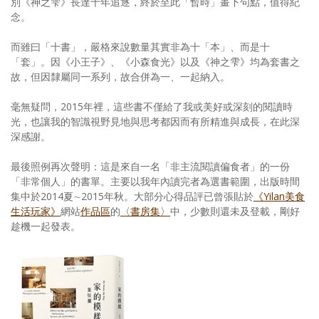
別《神之雫》長達十年追逐，終於至此「暫時」畫下句點，值得紀
念。
而雖曰「十書」，嚴格來說數量其實非為十「本」、而是十
「套」。因《小王子》、《小森食光》以及《神之雫》均為套書之
故，但因隸屬同一系列，故合併為一、一起納入。
毫無疑問，2015年裡，這些書不僅給了我或美好或深刻的閱讀時
光，也讓我的智識視野見地與思考都因而有所精進與成長，在此深
深感謝。
最後照例再次聲明：這是來自一名「非主流閱讀偏食者」的一份
「非常個人」的書單。主要以我年內讀完者為選書範圍，出版時間
集中於2014夏∼2015年秋。大部分心得品評已曾張貼於
《Yilan美食
生活玩家》
網站
作品區
的
〈書房集〉
中，少數則還未及登載，剛好
趁機一起發表。