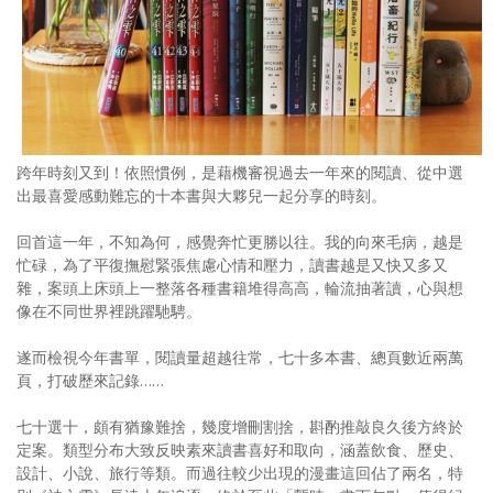
照相簿
影音區
創意出版服務
歷史區
跨年時刻又到！依照慣例，是藉機審視過去一年來的閱讀、從中選
出最喜愛感動難忘的十本書與大夥兒一起分享的時刻。
關於Yilan
回首這一年，不知為何，感覺奔忙更勝以往。我的向來毛病，越是
個人著作
忙碌，為了平復撫慰緊張焦慮心情和壓力，讀書越是又快又多又
雜，案頭上床頭上一整落各種書籍堆得高高，輪流抽著讀，心與想
活動實況記錄
像在不同世界裡跳躍馳騁。
媒體報導一覽
遂而檢視今年書單，閱讀量超越往常，七十多本書、總頁數近兩萬
頁，打破歷來記錄……
合作與代言
七十選十，頗有猶豫難捨，幾度增刪割捨，斟酌推敲良久後方終於
訂閱電子報
定案。類型分布大致反映素來讀書喜好和取向，涵蓋飲食、歷史、
設計、小說、旅行等類。而過往較少出現的漫畫這回佔了兩名，特