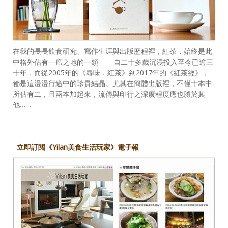
在我的長長飲食研究、寫作生涯與出版歷程裡，紅茶，始終是此
中格外佔有一席之地的一類——自二十多歲沉浸投入至今已逾三
十年，而從2005年的《尋味．紅茶》到2017年的《紅茶經》，
都是這漫漫行途中的珍貴結晶。尤其在簡體出版裡，不僅十本中
所佔有二，且兩本加起來，流傳與印行之深廣程度應也勝於其
他……
立即訂閱《Yilan美食生活玩家》電子報