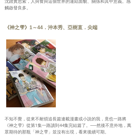
沈踏實思索，人與食與這個世界的連結面貌、關係和其中意義。感
觸啟發良多。
《神之雫》1～44．沖本秀、亞樹直．尖端
不知不覺，從來不耐煩追長篇連載漫畫或小說的我，竟也一路將
《神之雫》從第1集一路讀到44集完結篇了。──然後不意外地，萬
眾期待的那瓶「神之雫」並沒有出現，看來後續可期。