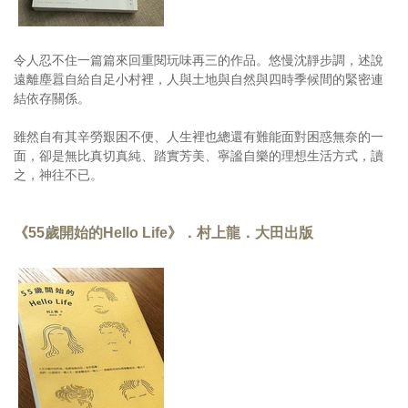
令人忍不住一篇篇來回重閱玩味再三的作品。悠慢沈靜步調，述說
遠離塵囂自給自足小村裡，人與土地與自然與四時季候間的緊密連
結依存關係。
雖然自有其辛勞艱困不便、人生裡也總還有難能面對困惑無奈的一
面，卻是無比真切真純、踏實芳美、寧謐自樂的理想生活方式，讀
之，神往不已。
《55歲開始的Hello Life》．村上龍．大田出版