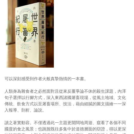
可以深刻感受到作者火般真摯熱情的一本書。
人類身為雜食者之必然面對且從來反覆爭論不休的殺生課題，內澤
旬子選擇以行腳方式，深入東西諸國屠畜現場，從風土地域、文化
傳統、飲食方式以至屠畜場所、技法，藉由細膩的圖文描繪一一深
入報導、剖析、論說。
讀之著實動容。不僅透過此一主題更開闊地周遊、窺看了各個不同
國度的食之風景；也跳脫既往多集中於道德層面的辯證，得以更深