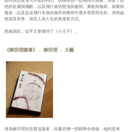
因而得以更深入作者的內心，彷彿與他一起翱翔天際般，領會了自
然的壯麗與殘酷，以及飛行者的堅強與脆弱、勇敢與無助、喜樂與
孤寂；以及從這飛行本身的無常與獲得中逐步孕育而生的，清明超
然洞見世界、洞見人與人生的角度和方式。
然後因此，似乎又更懂得了《小王子》。
《柳宗理隨筆》． 柳宗理 ． 大藝
身為柳宗理的忠實追隨者，此書彷彿一部精華全收錄，他的思考、