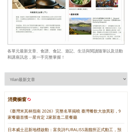
各單元最新文章、食譜、食記、遊記、生活與閱讀隨筆以及活動
和講座訊息，第一手完整掌握！
消費櫥窗
《臺灣米其林指南 2026》完整名單揭曉 臺灣餐飲大放異彩，9
家餐廳首獲一星肯定 2家新進二星餐廳
日本威士忌新地標啟動：富良詩FURALISS蒸餾所正式動工，預