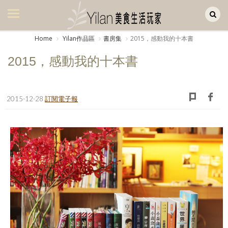
Yilan作品區
美食集
Home
Yilan作品區
書房集
2015，感動我的十本書
美飲集
2015，感動我的十本書
廚房集
旅遊集
2015-12-28
訂閱電子報
旅遊美食集
生活風
書房集
日記簿
餐桌週記
享樂隨手拍