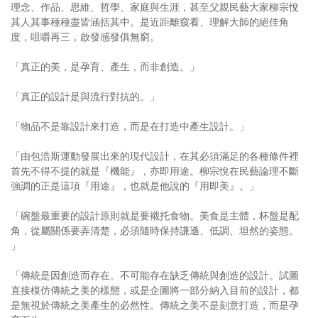
理念、作品、思維、哲學、家庭與生涯，甚至父親民藝大家柳宗悅
其人其事種種盡皆涵括其中。是近距離窺看、理解大師的絕佳角
度，咀嚼再三，啟發感發俱無窮。
「真正的美，是孕育、產生，而非創造。」
「真正的設計是與流行對抗的。」
「物品不是靠設計來打造，而是在打造中產生設計。」
「由包浩斯運動發展出來的現代設計，在其必須滿足的各種條件裡
首先不得不提的就是『機能』，亦即用途。柳宗悅在民藝論理不斷
強調的正是這項『用途』，也就是他說的『用即美』。」
「碗盤最重要的設計原則就是要襯托食物。美食是主體，杯盤是配
角，從屬關係要弄清楚，必須隨時保持謙遜、低調、坦然的姿態。
」
「傳統是因創造而存在。不可能存在缺乏傳統與創造的設計。試圖
直接模仿傳統之美的樣態，或是企圖將一部分納入目前的設計，都
是無視於傳統之美產生的必然性。傳統之美不是刻意打造，而是孕