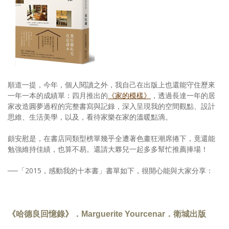
順道一提，今年，個人閱讀之外，我自己在出版上也還能守住歷來
一年一本的成績單：四月推出的
《家的模樣》
，透過長達一年的居
家改造圓夢過程的完整書寫與記錄，深入呈現我的空間觀點、設計
思維、生活美學，以及，看待家樂在家的溫暖點滴。
頗安慰是，在書店同類型榜單幾乎全遭著色畫狂潮席捲下，竟還能
勉強維持佳績，也算不易。還請大夥兒一起多多幫忙推薦捧場！
──「2015，感動我的十本書」書單如下，很開心能與大家分享：
《哈德良回憶錄》．Marguerite Yourcenar．衛城出版