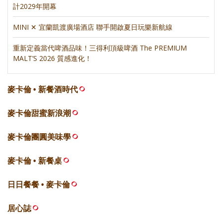
計2029年開幕
MINI ✕ 宜蘭凱渡廣場酒店 聯手開啟夏日玩樂新航線
重新定義當代啤酒品味！三得利頂級啤酒 The PREMIUM
MALT’S 2026 質感進化！
麥卡倫 • 新餐酒時代
麥卡倫甜蜜新浪潮
麥卡倫團圓美味學
麥卡倫 • 新餐桌
日日餐餐 • 麥卡倫
居心誌