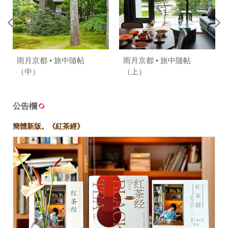
雨月京都 • 旅中隨帖
雨月京都 • 旅中隨帖
（中）
（上）
公告欄
簡體新版。《紅茶經》