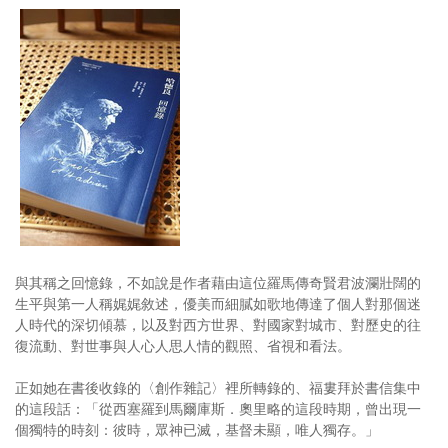
與其稱之回憶錄，不如說是作者藉由這位羅馬傳奇賢君波瀾壯闊的
生平與第一人稱娓娓敘述，優美而細膩如歌地傳達了個人對那個迷
人時代的深切傾慕，以及對西方世界、對國家對城市、對歷史的往
復流動、對世事與人心人思人情的觀照、省視和看法。
正如她在書後收錄的〈創作雜記〉裡所轉錄的、福婁拜於書信集中
的這段話：「從西塞羅到馬爾庫斯．奧里略的這段時期，曾出現一
個獨特的時刻：彼時，眾神已滅，基督未顯，唯人獨存。」