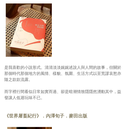
是我喜歡的小說形式。清清淡淡娓娓述說人與人間的故事，但關於
那個時代那個地方的風情、樣貌、氛圍、生活方式以至荒謬哀愁亦
隨之款款流露。
而字裡行間看似日常如實而過、卻是暗潮情致隱隱然湧動其中，益
發讓人低迴玩味不已。
《世界屠畜紀行》．內澤旬子．麥田出版