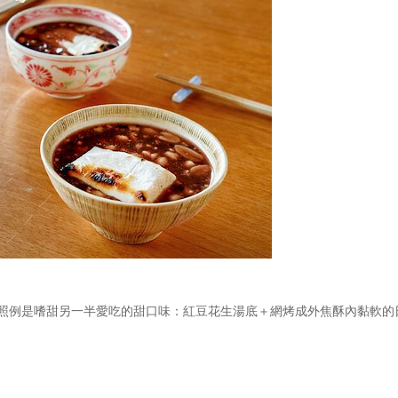
照例是嗜甜另一半愛吃的甜口味：紅豆花生湯底＋網烤成外焦酥內黏軟的