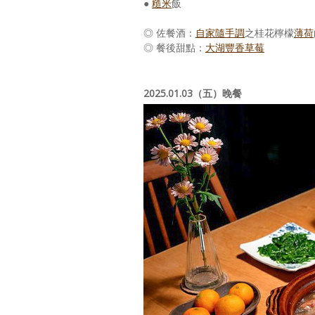
●
糙米
飯
◎ 佐餐酒：
自家隨手調
之桂花檸檬
薄荷
◎ 餐後甜點：
大湖豐香草莓
2025.01.03（五）晚餐