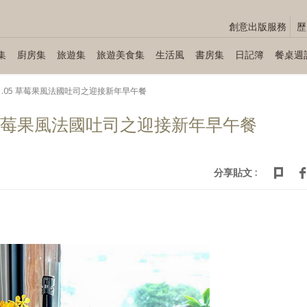
創意出版服務
歷
集
廚房集
旅遊集
旅遊美食集
生活風
書房集
日記簿
餐桌週
1～01.05 草莓果風法國吐司之迎接新年早午餐
.05 草莓果風法國吐司之迎接新年早午餐
分享貼文 :