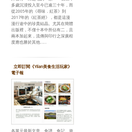
多歲沉浸投入至今已逾三十年，而
從2005年的《尋味．紅茶》到
2017年的《紅茶經》，都是這漫
漫行途中的珍貴結晶。尤其在簡體
出版裡，不僅十本中所佔有二，且
兩本加起來，流傳與印行之深廣程
度應也勝於其他……
立即訂閱《Yilan美食生活玩家》
電子報
各單元最新文章、食譜、食記、遊