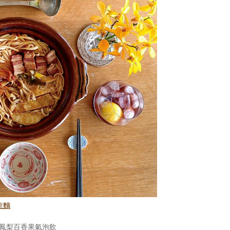
龍麵
鳳梨百香果氣泡飲