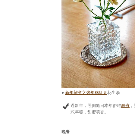
●
新年雜煮之烤年糕紅豆
花生湯
過新年，照例隨日本年俗吃
雜煮
，
式年糕，甜蜜噴香。
晚餐