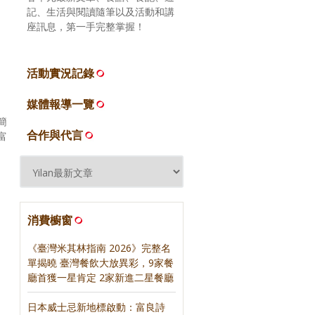
記、生活與閱讀隨筆以及活動和講
座訊息，第一手完整掌握！
活動實況記錄
媒體報導一覽
簡
合作與代言
富
消費櫥窗
《臺灣米其林指南 2026》完整名
單揭曉 臺灣餐飲大放異彩，9家餐
廳首獲一星肯定 2家新進二星餐廳
日本威士忌新地標啟動：富良詩