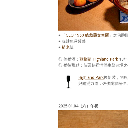
● 「
CEO 1950 總裁藝文空間
」之佛跳
● 蒜炒魚露菠菜
●
糙米
飯
◎ 佐餐酒：
蘇格蘭 Highland Park
18
◎ 餐後甜點：苗栗苑裡灣麗生態農場之
Highland Park
換新裝，開瓶
與飽滿力道，佐佛跳牆極佳
2025.01.04（六）午餐