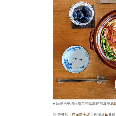
● 鍋燒泡菜培根旗魚黑輪舞菇茼蒿菜
烏
◎ 佐餐飲：
自家隨手調
之檸檬
草莓
桑椹