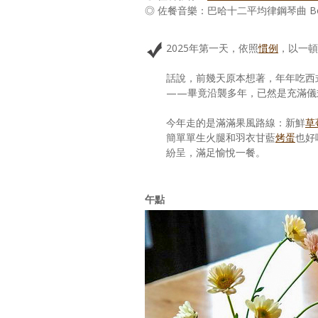
◎ 佐餐音樂：巴哈十二平均律鋼琴曲 Bo
2025年第一天，依照
慣例
，以一頓
話說，前幾天原本想著，年年吃西
——畢竟沿襲多年，已然是充滿儀
今年走的是滿滿果風路線：新鮮
草
簡單單生火腿和羽衣甘藍
烤蛋
也好
紛呈，滿足愉悅一餐。
午點