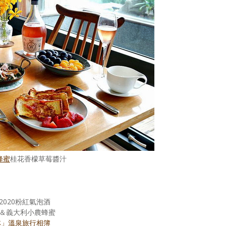
蜂蜜
桂花香檬草莓醬汁
020粉紅氣泡酒
奶＆義大利小農蜂蜜
林」溫泉旅行相簿