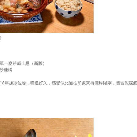
牆
年單一麥芽威士忌（新版）
砂糖橘
18年加冰佐餐，暌違好久，感覺似比過往印象來得濃厚陽剛，習習泥煤
。