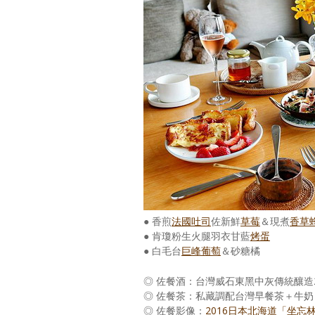
● 香煎
法國吐司
佐新鮮
草莓
＆現煮
香草
● 肯瓊粉生火腿羽衣甘藍
烤蛋
● 白毛台
巨峰葡萄
＆砂糖橘
◎ 佐餐酒：台灣威石東黑中灰傳統釀造2
◎ 佐餐茶：私藏調配台灣早餐茶＋牛
◎ 佐餐影像：
2016日本北海道「坐忘