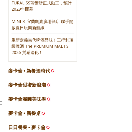
FURALISS蒸餾所正式動工，預計
2029年開幕
MINI ✕ 宜蘭凱渡廣場酒店 聯手開
啟夏日玩樂新航線
重新定義當代啤酒品味！三得利頂
級啤酒 The PREMIUM MALT’S
2026 質感進化！
麥卡倫 • 新餐酒時代
麥卡倫甜蜜新浪潮
麥卡倫團圓美味學
日
麥卡倫 • 新餐桌
日日餐餐 • 麥卡倫