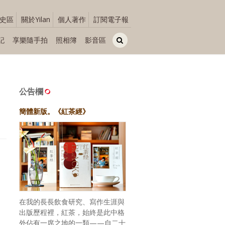
史區
關於Yilan
個人著作
訂閱電子報
記
享樂隨手拍
照相簿
影音區
公告欄
簡體新版。《紅茶經》
在我的長長飲食研究、寫作生涯與
出版歷程裡，紅茶，始終是此中格
外佔有一席之地的一類——自二十