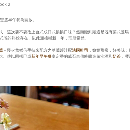
ok 2
豐盛早午餐為開啟。
式，這次要不要改上台式或日式換換口味？然而臨到頭還是既有菜式登場
式感的熟稔存在，以此迎接嶄新一年，理所當然。
莓
＋慢火熬煮信手拈來配方之草莓醬汁配
法國吐司
，嫵媚甜蜜，好美味；
吃。佐以同樣已成
新年早午餐
桌定番的威石東傳統釀造氣泡酒和
奶茶
，豐