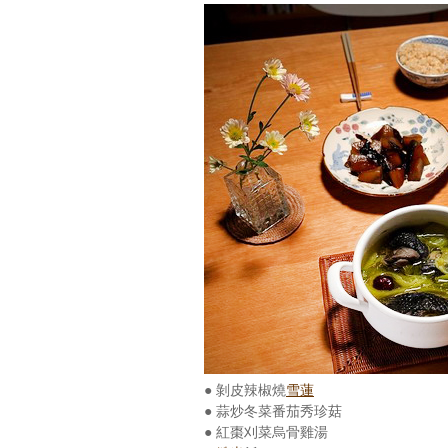
● 剝皮辣椒燒
雪蓮
● 蒜炒冬菜番茄秀珍菇
● 紅棗刈菜烏骨雞湯