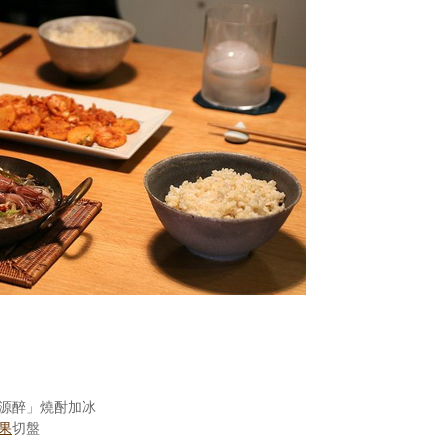
山源醉」燒酎加冰
果
切盤