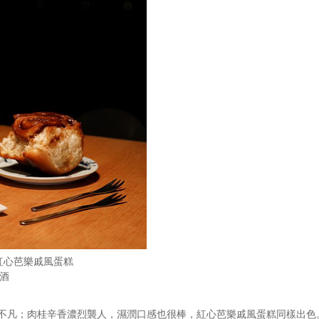
桂捲＆紅心芭樂戚風蛋糕
調酒
不凡；肉桂辛香濃烈襲人，濕潤口感也很棒，紅心芭樂戚風蛋糕同樣出色