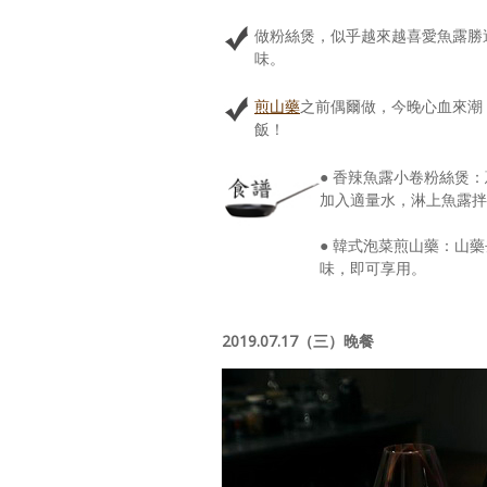
做粉絲煲，似乎越來越喜愛魚露勝
味。
煎山藥
之前偶爾做，今晚心血來潮
飯！
● 香辣魚露小卷粉絲煲
加入適量水，淋上魚露拌
● 韓式泡菜煎山藥：山
味，即可享用。
2019.07.17（三）晚餐