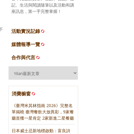
記、生活與閱讀隨筆以及活動和講
座訊息，第一手完整掌握！
下
活動實況記錄
媒體報導一覽
合作與代言
消費櫥窗
《臺灣米其林指南 2026》完整名
單揭曉 臺灣餐飲大放異彩，9家餐
廳首獲一星肯定 2家新進二星餐廳
日本威士忌新地標啟動：富良詩