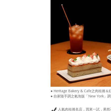
● Heritage Bakery & Cafe之肉
● 自家隨手調之氣泡版「New York」
人氣肉桂捲名店，買來一試，果然