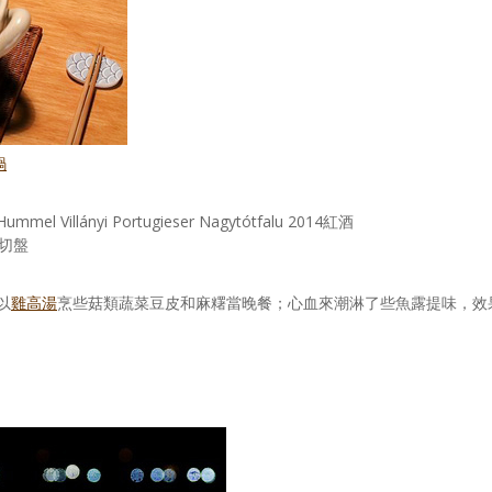
鍋
Villányi Portugieser Nagytótfalu 2014紅酒
切盤
以
雞高湯
烹些菇類蔬菜豆皮和麻糬當晚餐；心血來潮淋了些魚露提味，效