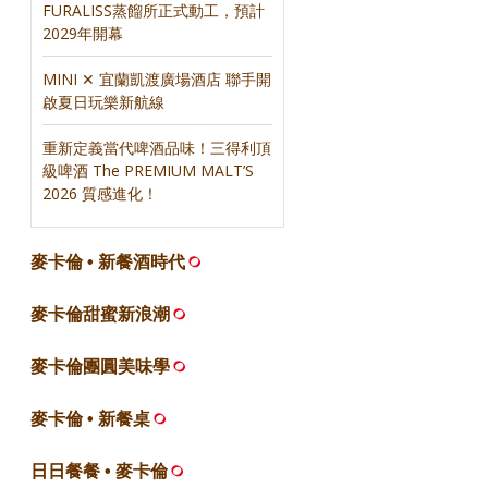
FURALISS蒸餾所正式動工，預計
2029年開幕
MINI ✕ 宜蘭凱渡廣場酒店 聯手開
啟夏日玩樂新航線
重新定義當代啤酒品味！三得利頂
級啤酒 The PREMIUM MALT’S
2026 質感進化！
麥卡倫 • 新餐酒時代
麥卡倫甜蜜新浪潮
麥卡倫團圓美味學
麥卡倫 • 新餐桌
日日餐餐 • 麥卡倫