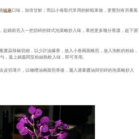
過
椒麻
口味，加倍甘鮮；而以小卷取代常用的鮮蝦來做，更覺別有另番風
，起鍋前丟入一把切碎的韓式泡菜略炒入味，果然更多幾分香濃，超下酒
：蔥薑蒜辣椒切細，以少許油爆香，放入小卷兩面略煎，放入泡軟的粉絲，
勻，蓋上鍋蓋悶至粉絲熟軟入味，即可享用。
藥去皮切薄片，以橄欖油兩面煎香後，灑入適量醬油與切碎的泡菜略炒入