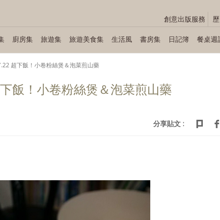
創意出版服務
歷
集
廚房集
旅遊集
旅遊美食集
生活風
書房集
日記簿
餐桌週
4～07.22 超下飯！小卷粉絲煲＆泡菜煎山藥
.22 超下飯！小卷粉絲煲＆泡菜煎山藥
分享貼文 :