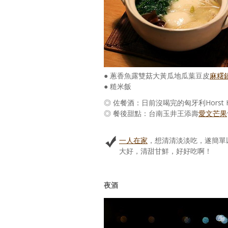
● 蔥香魚露雙菇大黃瓜地瓜葉豆皮
麻糬
● 糙米飯
◎ 佐餐酒：日前沒喝完的匈牙利Horst Hummel 
◎ 餐後甜點：台南玉井王添壽
愛文芒果
一人在家
，想清清淡淡吃，遂簡單
大好，清甜甘鮮，好好吃啊！
夜酒