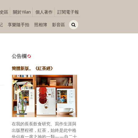
史區
關於Yilan
個人著作
訂閱電子報
記
享樂隨手拍
照相簿
影音區
公告欄
簡體新版。《紅茶經》
在我的長長飲食研究、寫作生涯與
出版歷程裡，紅茶，始終是此中格
外佔有一席之地的一類——自二十