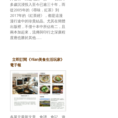
多歲沉浸投入至今已逾三十年，而
從2005年的《尋味．紅茶》到
2017年的《紅茶經》，都是這漫
漫行途中的珍貴結晶。尤其在簡體
出版裡，不僅十本中所佔有二，且
兩本加起來，流傳與印行之深廣程
度應也勝於其他……
立即訂閱《Yilan美食生活玩家》
電子報
各單元最新文章、食譜、食記、遊