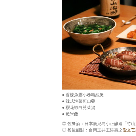
● 香辣魚露小卷粉絲煲
● 韓式泡菜煎山藥
● 櫻花蝦白莧菜湯
● 糙米飯
◎ 佐餐酒：日本鹿兒島小正釀造「竹
◎ 餐後甜點：台南玉井王添壽之
愛文芒