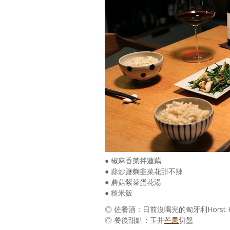
● 椒麻香菜拌蓮藕
● 蒜炒鹽麴韭菜花甜不辣
● 蘑菇紫菜蛋花湯
● 糙米飯
◎ 佐餐酒：日前沒喝完的匈牙利Horst Hummel 
◎ 餐後甜點：玉井
芒果
切盤