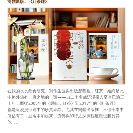
簡體新版。《紅茶經》
在我的長長飲食研究、寫作生涯與出版歷程裡，紅茶，始終是此
中格外佔有一席之地的一類——自二十多歲沉浸投入至今已逾三
十年，而從2005年的《尋味．紅茶》到2017年的《紅茶經》，
都是這漫漫行途中的珍貴結晶。尤其在簡體出版裡，不僅十本中
所佔有二，且兩本加起來，流傳與印行之深廣程度應也勝於其
他……