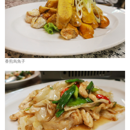
香煎烏魚子