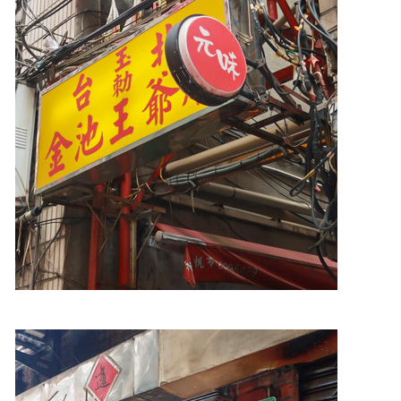
照相簿
影音區
創意出版服務
歷史區
關於Yilan
個人著作
活動實況記錄
媒體報導一覽
合作與代言
訂閱電子報