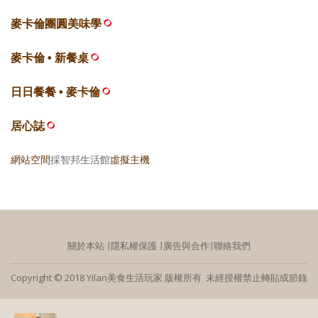
麥卡倫團圓美味學
麥卡倫 • 新餐桌
日日餐餐 • 麥卡倫
居心誌
網站空間
採智邦生活館
虛擬主機
關於本站
∣
隱私權保護
∣
廣告與合作
∣
聯絡我們
Copyright © 2018 Yilan美食生活玩家 版權所有 未經授權禁止轉貼或節錄