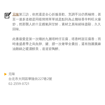
元味
第三訪，依然還是全心折服喜歡。烹調手法仍舊極簡，甚
至一連多道都是同樣簡簡單單就是點到為止幾味香辛料旺火爆
炒，然那襲人的十足鑊氣與甘鮮，素材之真味絕味盡顯，久久
回味。
此番最愛是第一次嚐的九層塔蚵仔豆腐，塔香蚵甜豆腐香；而
時逢盛產季之烏魚卵、腱、膘一次奢華全囊括，還有熱騰騰麻
油雞鍋之暖濃醇美，道道皆陶醉。
元味
台北市大同區華陰街227巷2號
02-2559-0721