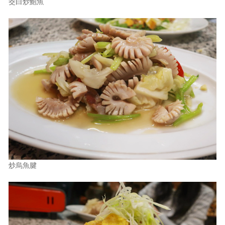
茭白炒鮑魚
炒烏魚腱