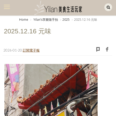
Yilan作品區
美食集
Home
Yilanʼs享樂隨手拍
2025
2025.12.16 元味
美飲集
2025.12.16 元味
廚房集
旅遊集
2026-01-20
訂閱電子報
旅遊美食集
生活風
書房集
日記簿
餐桌週記
享樂隨手拍