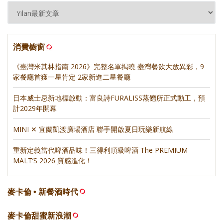
消費櫥窗
《臺灣米其林指南 2026》完整名單揭曉 臺灣餐飲大放異彩，9
家餐廳首獲一星肯定 2家新進二星餐廳
日本威士忌新地標啟動：富良詩FURALISS蒸餾所正式動工，預
計2029年開幕
MINI ✕ 宜蘭凱渡廣場酒店 聯手開啟夏日玩樂新航線
重新定義當代啤酒品味！三得利頂級啤酒 The PREMIUM
MALT’S 2026 質感進化！
麥卡倫 • 新餐酒時代
麥卡倫甜蜜新浪潮