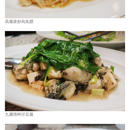
高麗菜炒烏魚膘
九層塔蚵仔豆腐