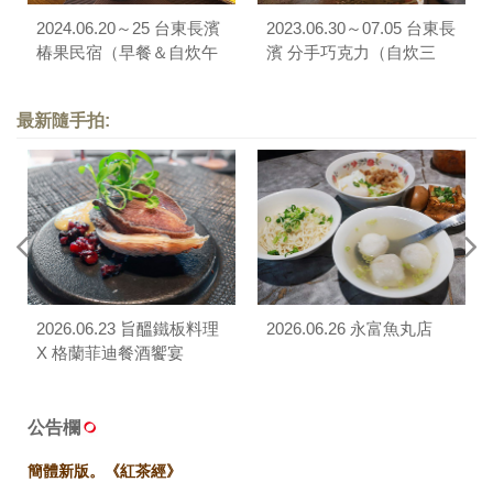
2024.06.20～25 台東長濱
2023.06.30～07.05 台東長
椿果民宿（早餐＆自炊午
濱 分手巧克力（自炊三
餐）
餐）
最新隨手拍:
2026.06.23 旨醞鐵板料理
2026.06.26 永富魚丸店
X 格蘭菲迪餐酒饗宴
公告欄
簡體新版。《紅茶經》