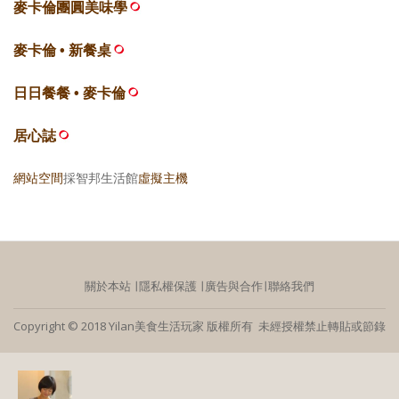
麥卡倫團圓美味學
麥卡倫 • 新餐桌
日日餐餐 • 麥卡倫
居心誌
網站空間
採智邦生活館
虛擬主機
關於本站
∣
隱私權保護
∣
廣告與合作
∣
聯絡我們
Copyright © 2018 Yilan美食生活玩家 版權所有 未經授權禁止轉貼或節錄