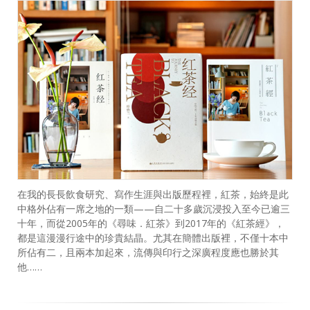
在我的長長飲食研究、寫作生涯與出版歷程裡，紅茶，始終是此
中格外佔有一席之地的一類——自二十多歲沉浸投入至今已逾三
十年，而從2005年的《尋味．紅茶》到2017年的《紅茶經》，
都是這漫漫行途中的珍貴結晶。尤其在簡體出版裡，不僅十本中
所佔有二，且兩本加起來，流傳與印行之深廣程度應也勝於其
他……