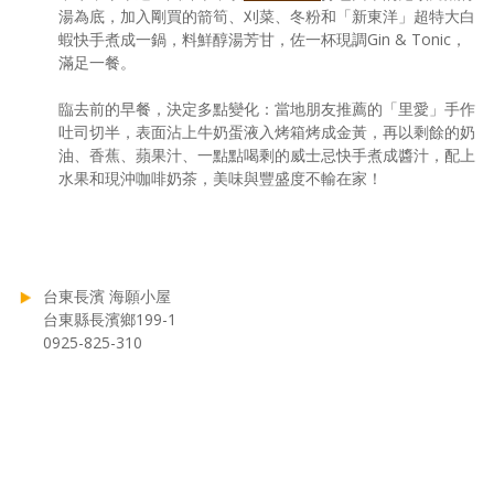
湯為底，加入剛買的箭筍、刈菜、冬粉和「新東洋」超特大白
蝦快手煮成一鍋，料鮮醇湯芳甘，佐一杯現調Gin & Tonic，
滿足一餐。
臨去前的早餐，決定多點變化：當地朋友推薦的「里愛」手作
吐司切半，表面沾上牛奶蛋液入烤箱烤成金黃，再以剩餘的奶
油、香蕉、蘋果汁、一點點喝剩的威士忌快手煮成醬汁，配上
水果和現沖咖啡奶茶，美味與豐盛度不輸在家！
台東長濱 海願小屋
台東縣長濱鄉199-1
0925-825-310