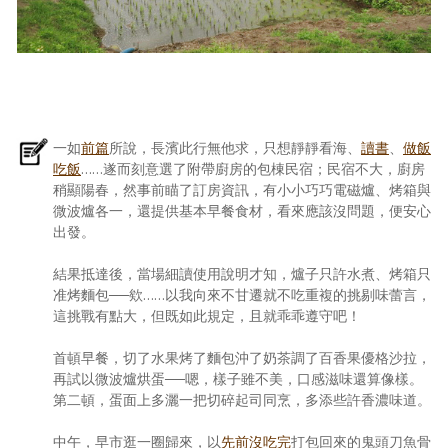
一如
前篇
所說，長濱此行無他求，只想靜靜看海、
讀書
、
做飯
吃飯
……遂而刻意選了附帶廚房的包棟民宿；民宿不大，廚房
稍顯陽春，然事前瞄了訂房資訊，有小小巧巧電磁爐、烤箱與
微波爐各一，還提供基本早餐食材，看來應該沒問題，便安心
出發。
結果抵達後，當場細讀使用說明才知，爐子只許水煮、烤箱只
准烤麵包──欸……以我向來不甘遷就不吃重複的挑剔味蕾言，
這挑戰有點大，但既如此規定，且就乖乖遵守吧！
首頓早餐，切了水果烤了麵包沖了奶茶調了百香果優格沙拉，
再試以微波爐烘蛋──嗯，樣子雖不美，口感滋味還算像樣。
第二頓，蛋面上多灑一把切碎起司同烹，多添些許香濃味道。
中午，早市逛一圈歸來，以
先前沒吃完
打包回來的鬼頭刀魚骨