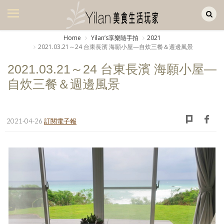
Yilan作品區
美食集
Home
Yilanʼs享樂隨手拍
2021
2021.03.21～24 台東長濱 海願小屋—自炊三餐＆週邊風景
美飲集
2021.03.21～24 台東長濱 海願小屋—
廚房集
自炊三餐＆週邊風景
旅遊集
旅遊美食集
2021-04-26
訂閱電子報
生活風
書房集
日記簿
餐桌週記
享樂隨手拍