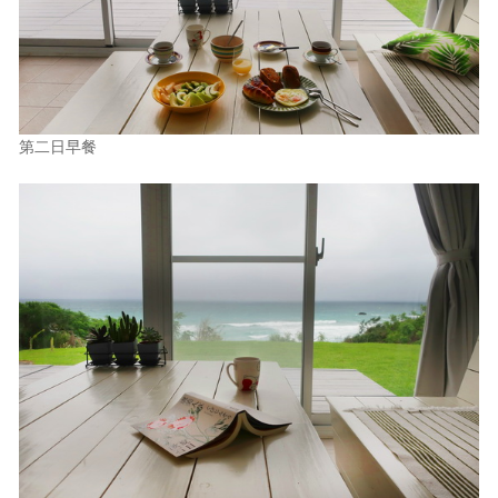
照相簿
影音區
創意出版服務
第二日早餐
歷史區
關於Yilan
個人著作
活動實況記錄
媒體報導一覽
合作與代言
訂閱電子報