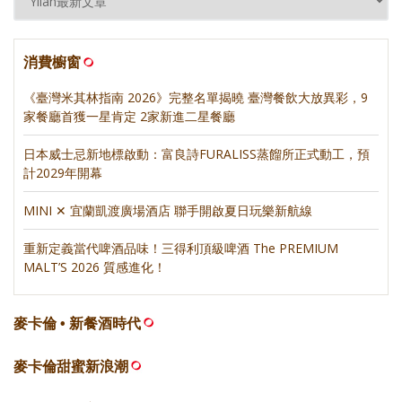
消費櫥窗
《臺灣米其林指南 2026》完整名單揭曉 臺灣餐飲大放異彩，9
家餐廳首獲一星肯定 2家新進二星餐廳
日本威士忌新地標啟動：富良詩FURALISS蒸餾所正式動工，預
計2029年開幕
MINI ✕ 宜蘭凱渡廣場酒店 聯手開啟夏日玩樂新航線
重新定義當代啤酒品味！三得利頂級啤酒 The PREMIUM
MALT’S 2026 質感進化！
麥卡倫 • 新餐酒時代
麥卡倫甜蜜新浪潮