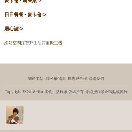
麥卡倫 • 新餐桌
日日餐餐 • 麥卡倫
居心誌
網站空間
採智邦生活館
虛擬主機
關於本站
∣
隱私權保護
∣
廣告與合作
∣
聯絡我們
Copyright © 2018 Yilan美食生活玩家 版權所有 未經授權禁止轉貼或節錄