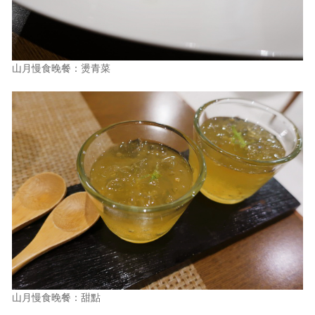
山月慢食晚餐：燙青菜
山月慢食晚餐：甜點