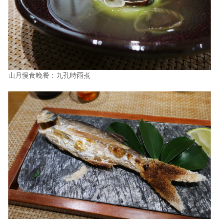
山月慢食晚餐：九孔時雨煮