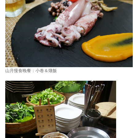
山月慢食晚餐：小卷＆燉飯