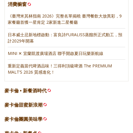
消費櫥窗
《臺灣米其林指南 2026》完整名單揭曉 臺灣餐飲大放異彩，9
家餐廳首獲一星肯定 2家新進二星餐廳
日本威士忌新地標啟動：富良詩FURALISS蒸餾所正式動工，預
計2029年開幕
MINI ✕ 宜蘭凱渡廣場酒店 聯手開啟夏日玩樂新航線
重新定義當代啤酒品味！三得利頂級啤酒 The PREMIUM
MALT’S 2026 質感進化！
麥卡倫 • 新餐酒時代
麥卡倫甜蜜新浪潮
麥卡倫團圓美味學