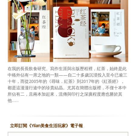
在我的長長飲食研究、寫作生涯與出版歷程裡，紅茶，始終是此
中格外佔有一席之地的一類——自二十多歲沉浸投入至今已逾三
十年，而從2005年的《尋味．紅茶》到2017年的《紅茶經》，
都是這漫漫行途中的珍貴結晶。尤其在簡體出版裡，不僅十本中
所佔有二，且兩本加起來，流傳與印行之深廣程度應也勝於其
他……
立即訂閱《Yilan美食生活玩家》電子報