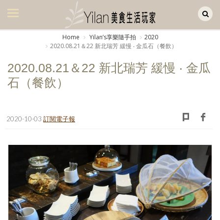
Yilan作品區
美食集
Home
Yilanʼs享樂隨手拍
2020
2020.08.21＆22 新北瑞芳 緩慢 ‧ 金瓜石（餐飲）
美飲集
2020.08.21＆22 新北瑞芳 緩慢 ‧ 金瓜
廚房集
石（餐飲）
旅遊集
旅遊美食集
2020-10-03
訂閱電子報
生活風
書房集
日記簿
餐桌週記
享樂隨手拍