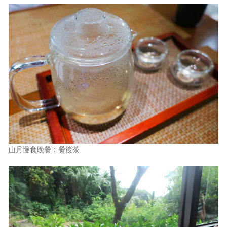
山月慢食晚餐：餐後茶