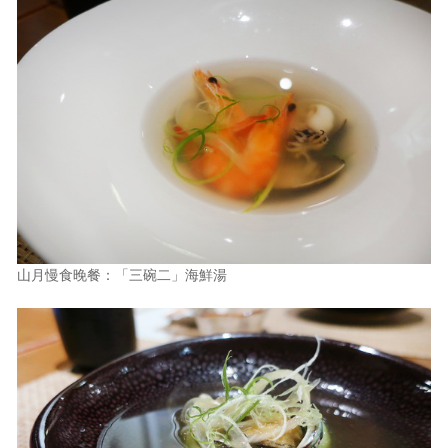
山月慢食晚餐：「三碗二」海鮮湯