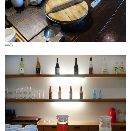
照相簿
影音區
創意出版服務
歷史區
午茶
關於Yilan
個人著作
活動實況記錄
媒體報導一覽
合作與代言
訂閱電子報