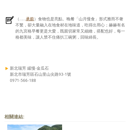
（……
承前
）食物也是亮點。晚餐「山月慢食」形式雅而不奢
不繁，卻大量融入在地食材在地味道，吃得出用心；赫赫有名
的九宮格早餐更是大愛，既親切家常又細緻，搭配也好，每一
格都美味，讓人禁不住痛扒三碗粥，回味綿長。
新北瑞芳 緩慢‧金瓜石
新北市瑞芳區石山里山尖路93-1號
0971-566-188
相關連結: