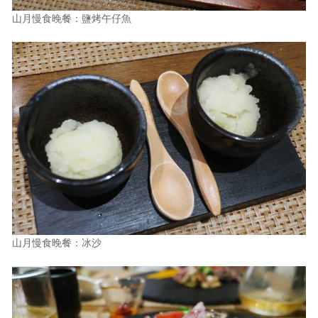
山月慢食晚餐：鹽烤午仔魚
山月慢食晚餐：冰沙