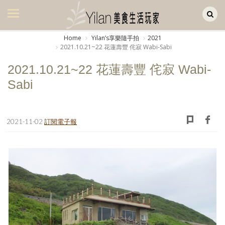
Yilan作品區
美食集
Home
Yilanʼs享樂隨手拍
2021
2021.10.21~22 花蓮壽豐 侘寂 Wabi-Sabi
美飲集
2021.10.21~22 花蓮壽豐 侘寂 Wabi-
廚房集
Sabi
旅遊集
旅遊美食集
2021-11-02
訂閱電子報
生活風
書房集
日記簿
餐桌週記
享樂隨手拍