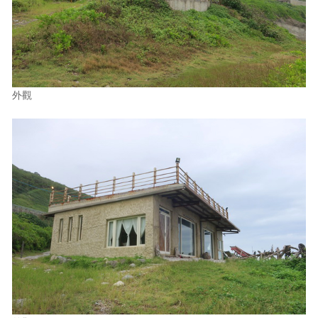
照相簿
影音區
創意出版服務
外觀
歷史區
關於Yilan
個人著作
活動實況記錄
媒體報導一覽
合作與代言
訂閱電子報