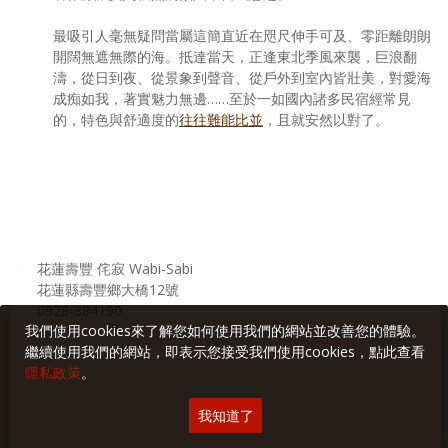
最吸引人毫無疑問當屬這簡直近在咫尺伸手可及、零距離朗朗
開闊無遮無際的海。抵達當天，正逢東北季風來襲，巨浪翻
濤，從日到夜、從景象到聲音、從戶外到室內皆壯美，對愛海
成痴如我，著實魅力無邊……至於一如國內諸多民宿經常見
的，特色與舒適度的
往往難能比並
，且就安然以對了。
花蓮壽豐 侘寂 Wabi-Sabi
花蓮縣壽豐鄉大橋12號
0928-384190
我們使用cookies來了解您如何使用我們的網站並改善您的體驗。
繼續使用我們的網站，即表示您接受我們使用cookies，點此查看
隱私政策
。
我知道了