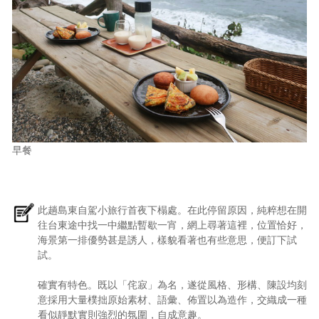
早餐
此趟島東自駕小旅行首夜下榻處。在此停留原因，純粹想在開
往台東途中找一中繼點暫歇一宵，網上尋著這裡，位置恰好，
海景第一排優勢甚是誘人，樣貌看著也有些意思，便訂下試
試。
確實有特色。既以「侘寂」為名，遂從風格、形構、陳設均刻
意採用大量樸拙原始素材、語彙、佈置以為造作，交織成一種
看似靜默實則強烈的氛圍，自成意趣。