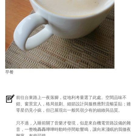
早餐
前往台東路上一夜落腳，從地利考量選了此處。空間品味不
錯、窗景宜人，格局規劃、細節設計與服務應對流暢妥貼；雖
零星仍見小疵，但已展現出一般民宿少有的細緻與品質。
只不過，入睡前關了音樂才發現，似是來自機電管路設備的雜
音，一整晚轟轟嘩嘩時動時停間歇響鳴，讓向來淺眠的我徹夜
難寧，有些可惜。