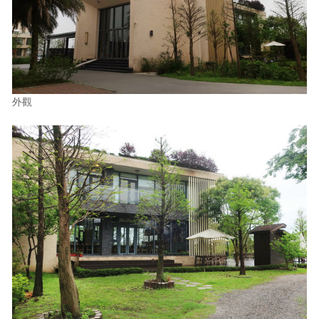
照相簿
影音區
創意出版服務
外觀
歷史區
關於Yilan
個人著作
活動實況記錄
媒體報導一覽
合作與代言
訂閱電子報