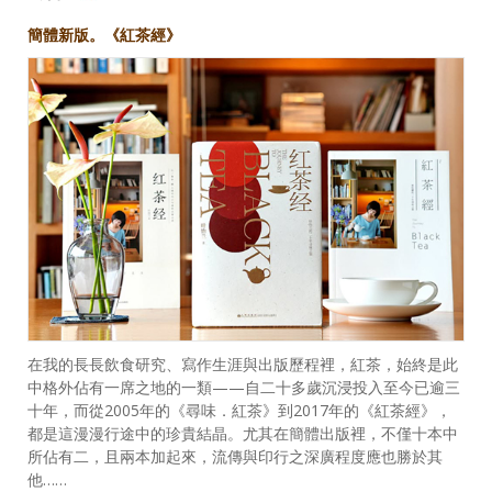
簡體新版。《紅茶經》
在我的長長飲食研究、寫作生涯與出版歷程裡，紅茶，始終是此
中格外佔有一席之地的一類——自二十多歲沉浸投入至今已逾三
十年，而從2005年的《尋味．紅茶》到2017年的《紅茶經》，
都是這漫漫行途中的珍貴結晶。尤其在簡體出版裡，不僅十本中
所佔有二，且兩本加起來，流傳與印行之深廣程度應也勝於其
他……