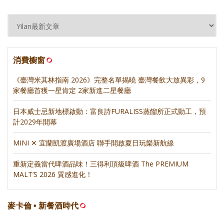
消費櫥窗
《臺灣米其林指南 2026》完整名單揭曉 臺灣餐飲大放異彩，9
家餐廳首獲一星肯定 2家新進二星餐廳
日本威士忌新地標啟動：富良詩FURALISS蒸餾所正式動工，預
計2029年開幕
MINI ✕ 宜蘭凱渡廣場酒店 聯手開啟夏日玩樂新航線
重新定義當代啤酒品味！三得利頂級啤酒 The PREMIUM
MALT’S 2026 質感進化！
麥卡倫 • 新餐酒時代