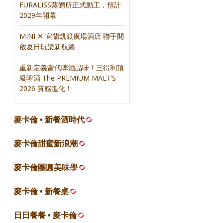
FURALISS蒸餾所正式動工，預計
2029年開幕
MINI ✕ 宜蘭凱渡廣場酒店 聯手開
啟夏日玩樂新航線
重新定義當代啤酒品味！三得利頂
級啤酒 The PREMIUM MALT’S
2026 質感進化！
麥卡倫 • 新餐酒時代
麥卡倫甜蜜新浪潮
麥卡倫團圓美味學
麥卡倫 • 新餐桌
日日餐餐 • 麥卡倫