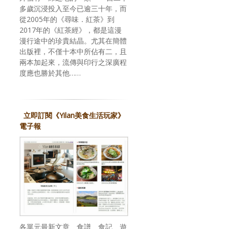
多歲沉浸投入至今已逾三十年，而
從2005年的《尋味．紅茶》到
2017年的《紅茶經》，都是這漫
漫行途中的珍貴結晶。尤其在簡體
出版裡，不僅十本中所佔有二，且
兩本加起來，流傳與印行之深廣程
度應也勝於其他……
立即訂閱《Yilan美食生活玩家》
電子報
各單元最新文章、食譜、食記、遊