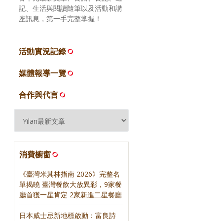
記、生活與閱讀隨筆以及活動和講
座訊息，第一手完整掌握！
活動實況記錄
媒體報導一覽
合作與代言
消費櫥窗
《臺灣米其林指南 2026》完整名
單揭曉 臺灣餐飲大放異彩，9家餐
廳首獲一星肯定 2家新進二星餐廳
日本威士忌新地標啟動：富良詩