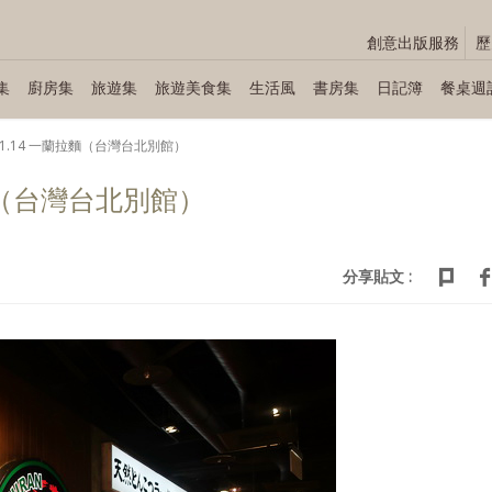
創意出版服務
歷
集
廚房集
旅遊集
旅遊美食集
生活風
書房集
日記簿
餐桌週
.11.14 一蘭拉麵（台灣台北別館）
拉麵（台灣台北別館）
分享貼文 :