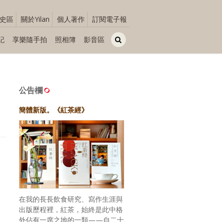
史區
關於Yilan
個人著作
訂閱電子報
記
享樂隨手拍
照相簿
影音區
公告欄
簡體新版。《紅茶經》
在我的長長飲食研究、寫作生涯與
出版歷程裡，紅茶，始終是此中格
外佔有一席之地的一類——自二十