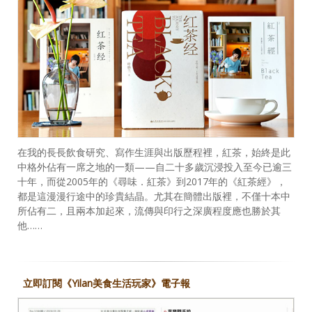
在我的長長飲食研究、寫作生涯與出版歷程裡，紅茶，始終是此
中格外佔有一席之地的一類——自二十多歲沉浸投入至今已逾三
十年，而從2005年的《尋味．紅茶》到2017年的《紅茶經》，
都是這漫漫行途中的珍貴結晶。尤其在簡體出版裡，不僅十本中
所佔有二，且兩本加起來，流傳與印行之深廣程度應也勝於其
他……
立即訂閱《Yilan美食生活玩家》電子報