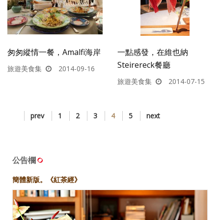
匆匆縱情一餐，Amalfi海岸
一點感發，在維也納
Steirereck餐廳
旅遊美食集
2014-09-16
旅遊美食集
2014-07-15
prev
1
2
3
4
5
next
公告欄
簡體新版。《紅茶經》