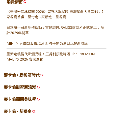
消費櫥窗
《臺灣米其林指南 2026》完整名單揭曉 臺灣餐飲大放異彩，9
家餐廳首獲一星肯定 2家新進二星餐廳
日本威士忌新地標啟動：富良詩FURALISS蒸餾所正式動工，預
計2029年開幕
MINI ✕ 宜蘭凱渡廣場酒店 聯手開啟夏日玩樂新航線
重新定義當代啤酒品味！三得利頂級啤酒 The PREMIUM
MALT’S 2026 質感進化！
麥卡倫 • 新餐酒時代
麥卡倫甜蜜新浪潮
麥卡倫團圓美味學
麥卡倫 • 新餐桌