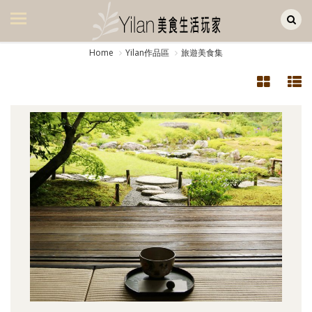
Yilan作品區
美食集
Home
Yilan作品區
旅遊美食集
美飲集
廚房集
旅遊集
旅遊美食集
生活風
書房集
日記簿
餐桌週記
享樂隨手拍