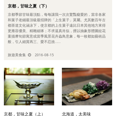
京都，甘味之夏（下）
照相簿
京都季節甘味最頂點，每每讓我一次次驚豔癡愛的，當非各家
影音區
和菓子老鋪最頂級最招牌的「上生菓子」莫屬。尤其數百年古
都茶道文化涵泳下，使京都的上生菓子遠比日本其他地方來得
創意出版服務
更雍容優美、精雕細琢；不求逼真肖似，擅以抽象形體圖紋花
案描摩旬節寓意或當季風景花卉蟲鳥意象，每一枚都如藝術品
歷史區
般，引人細賞再三、愛不忍捨……
關於Yilan
旅遊美食集
2016-08-15
個人著作
活動實況記錄
媒體報導一覽
合作與代言
訂閱電子報
京都，甘味之夏（上）
北海道，太美味