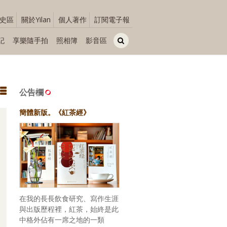
史區
關於Yilan
個人著作
訂閱電子報
記
享樂隨手拍
照相簿
影音區
公告欄
簡體新版。《紅茶經》
在我的長長飲食研究、寫作生涯
與出版歷程裡，紅茶，始終是此
中格外佔有一席之地的一類