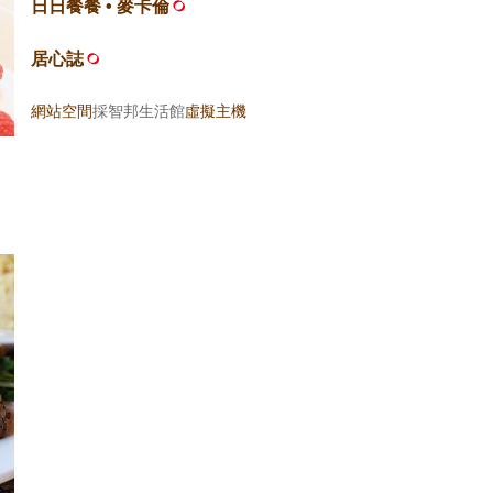
日日餐餐 • 麥卡倫
居心誌
網站空間
採智邦生活館
虛擬主機