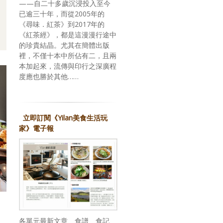
——自二十多歲沉浸投入至今
已逾三十年，而從2005年的
《尋味．紅茶》到2017年的
《紅茶經》，都是這漫漫行途中
的珍貴結晶。尤其在簡體出版
裡，不僅十本中所佔有二，且兩
本加起來，流傳與印行之深廣程
度應也勝於其他……
立即訂閱《Yilan美食生活玩
家》電子報
各單元最新文章、食譜、食記、