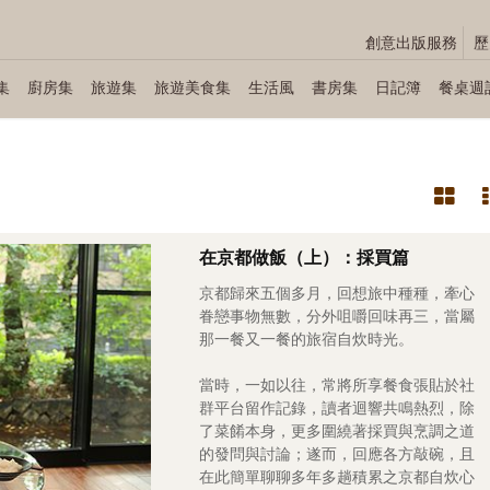
創意出版服務
歷
集
廚房集
旅遊集
旅遊美食集
生活風
書房集
日記簿
餐桌週
在京都做飯（上）：採買篇
京都歸來五個多月，回想旅中種種，牽心
眷戀事物無數，分外咀嚼回味再三，當屬
那一餐又一餐的旅宿自炊時光。
當時，一如以往，常將所享餐食張貼於社
群平台留作記錄，讀者迴響共鳴熱烈，除
了菜餚本身，更多圍繞著採買與烹調之道
的發問與討論；遂而，回應各方敲碗，且
在此簡單聊聊多年多趟積累之京都自炊心