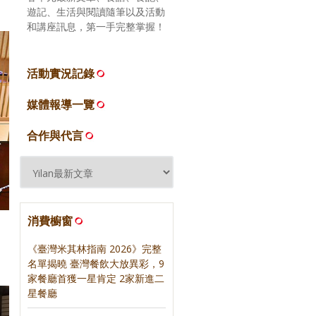
遊記、生活與閱讀隨筆以及活動
和講座訊息，第一手完整掌握！
活動實況記錄
媒體報導一覽
合作與代言
消費櫥窗
《臺灣米其林指南 2026》完整
名單揭曉 臺灣餐飲大放異彩，9
家餐廳首獲一星肯定 2家新進二
星餐廳