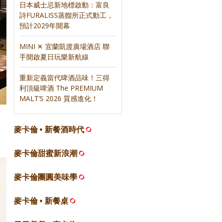
日本威士忌新地標啟動：富良
詩FURALISS蒸餾所正式動工，
預計2029年開幕
MINI ✕ 宜蘭凱渡廣場酒店 聯
手開啟夏日玩樂新航線
重新定義當代啤酒品味！三得
利頂級啤酒 The PREMIUM
MALT’S 2026 質感進化！
麥卡倫 • 新餐酒時代
麥卡倫甜蜜新浪潮
麥卡倫團圓美味學
麥卡倫 • 新餐桌