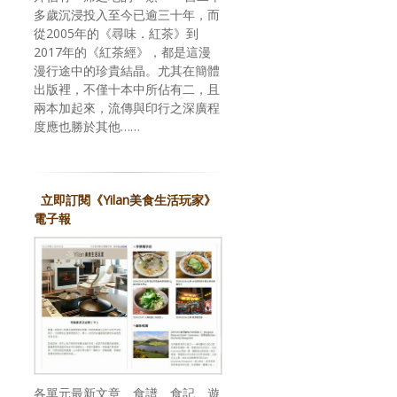
多歲沉浸投入至今已逾三十年，而
從2005年的《尋味．紅茶》到
2017年的《紅茶經》，都是這漫
漫行途中的珍貴結晶。尤其在簡體
出版裡，不僅十本中所佔有二，且
兩本加起來，流傳與印行之深廣程
度應也勝於其他……
立即訂閱《Yilan美食生活玩家》
電子報
各單元最新文章、食譜、食記、遊