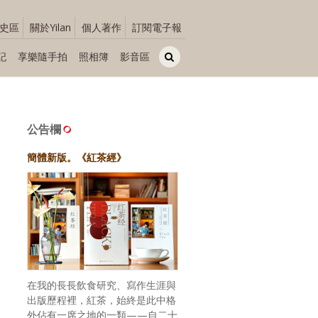
史區
關於Yilan
個人著作
訂閱電子報
記
享樂隨手拍
照相簿
影音區
公告欄
簡體新版。《紅茶經》
在我的長長飲食研究、寫作生涯與
出版歷程裡，紅茶，始終是此中格
外佔有一席之地的一類——自二十