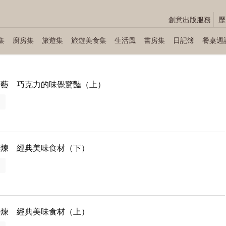
創意出版服務
歷
集
廚房集
旅遊集
旅遊美食集
生活風
書房集
日記簿
餐桌週
手藝 巧克力的味覺驚豔（上）
多
淬煉 經典美味食材（下）
多
淬煉 經典美味食材（上）