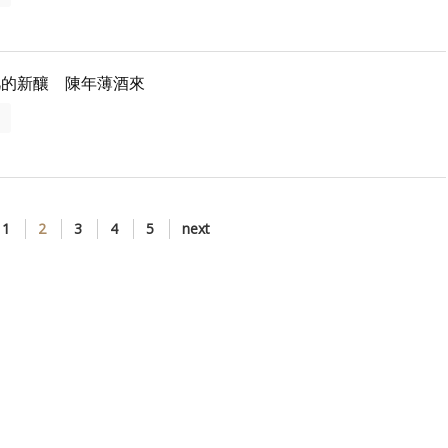
凡的新釀 陳年薄酒來
多
1
2
3
4
5
next