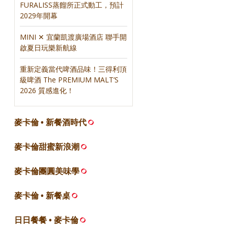
FURALISS蒸餾所正式動工，預計
2029年開幕
MINI ✕ 宜蘭凱渡廣場酒店 聯手開
啟夏日玩樂新航線
重新定義當代啤酒品味！三得利頂
級啤酒 The PREMIUM MALT’S
2026 質感進化！
麥卡倫 • 新餐酒時代
麥卡倫甜蜜新浪潮
麥卡倫團圓美味學
麥卡倫 • 新餐桌
日日餐餐 • 麥卡倫