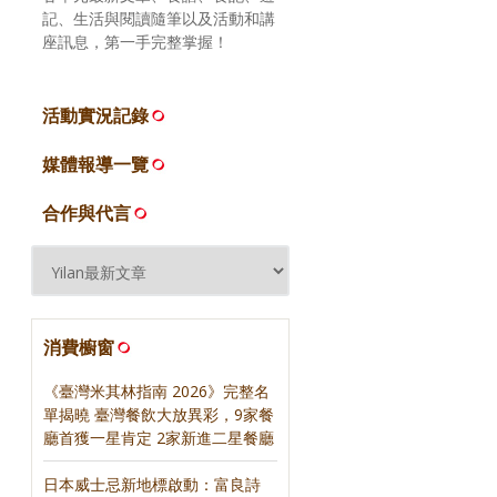
記、生活與閱讀隨筆以及活動和講
座訊息，第一手完整掌握！
活動實況記錄
媒體報導一覽
合作與代言
消費櫥窗
《臺灣米其林指南 2026》完整名
單揭曉 臺灣餐飲大放異彩，9家餐
廳首獲一星肯定 2家新進二星餐廳
日本威士忌新地標啟動：富良詩