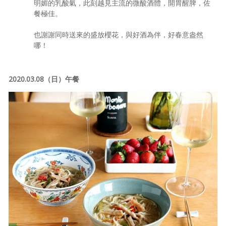
明媚的乳酸氣，此刻越見主流的微酸酒體，開胃醒脾，佐
餐極佳。
也謝謝同時送來的盛放櫻花，與好酒為伴，好春意盎然
哪！
2020.03.08（日）午餐