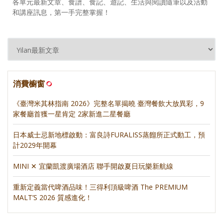
各單元最新文章、食譜、食記、遊記、生活與閱讀隨筆以及活動
和講座訊息，第一手完整掌握！
消費櫥窗
《臺灣米其林指南 2026》完整名單揭曉 臺灣餐飲大放異彩，9
家餐廳首獲一星肯定 2家新進二星餐廳
日本威士忌新地標啟動：富良詩FURALISS蒸餾所正式動工，預
計2029年開幕
MINI ✕ 宜蘭凱渡廣場酒店 聯手開啟夏日玩樂新航線
重新定義當代啤酒品味！三得利頂級啤酒 The PREMIUM
MALT’S 2026 質感進化！