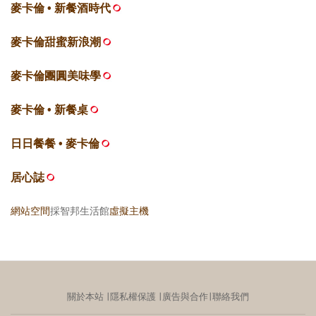
麥卡倫 • 新餐酒時代
麥卡倫甜蜜新浪潮
麥卡倫團圓美味學
麥卡倫 • 新餐桌
日日餐餐 • 麥卡倫
居心誌
網站空間
採智邦生活館
虛擬主機
關於本站
∣
隱私權保護
∣
廣告與合作
∣
聯絡我們