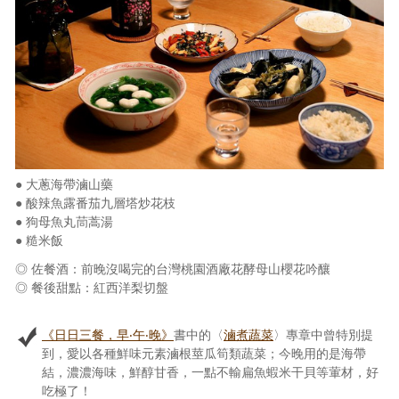
● 大蔥海帶滷山藥
● 酸辣魚露番茄九層塔炒花枝
● 狗母魚丸茼蒿湯
● 糙米飯
◎ 佐餐酒：前晚沒喝完的台灣桃園酒廠花酵母山櫻花吟釀
◎ 餐後甜點：紅西洋梨切盤
《日日三餐，早‧午‧晚》
書中的〈
滷煮蔬菜
〉專章中曾特別提
到，愛以各種鮮味元素滷根莖瓜筍類蔬菜；今晚用的是海帶
結，濃濃海味，鮮醇甘香，一點不輸扁魚蝦米干貝等葷材，好
吃極了！