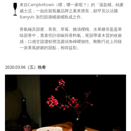
來自Campbeltown（嗯，哪一家呢？）的「湯匙桶」純麥
威士忌；一如此裝瓶廠品牌之素來擅長，頗罕見以法國
Banyuls 加烈甜酒桶過桶熟成之作。
香氣極其甜蜜，香蕉、草莓、糖漬櫻桃、水果糖等盈盈果
味甜香中，透著些許胡椒與香料氣，尾韻帶著木質的收斂
感；口感甘甜濃郁裡流露頭角崢嶸個性。剛剛巧佐上同樣
一派果風妍媚的甜點，相得益彰。
2020.03.06（五）晚餐