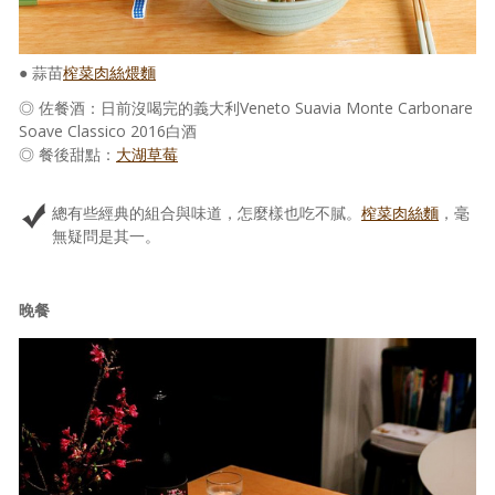
● 蒜苗
榨菜肉絲煨麵
◎ 佐餐酒：日前沒喝完的義大利Veneto Suavia Monte Carbonare
Soave Classico 2016白酒
◎ 餐後甜點：
大湖草莓
總有些經典的組合與味道，怎麼樣也吃不膩。
榨菜肉絲麵
，毫
無疑問是其一。
晚餐