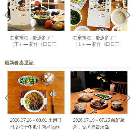
在家裡吃，舒服多了！
在家裡吃，舒服多了！
（下）— 新作《日日三
（上）— 新作《日日三
餐，早 ‧ 午 ‧ 晚》序
餐，早 ‧ 午 ‧ 晚》序
最新餐桌週記:
2026.07.26～08.01 土用丑
2026.07.19～07.25 鹹鮮馨
日之梅干冬瓜牛肉烏龍麵
亮，香茅馬告燒雞