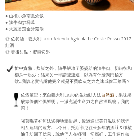
● 山椒小魚南瓜炊飯
● 滷牛肉炒櫛瓜
● 大蔥番茄金針菇湯
◎ 佐餐酒：義大利Lazio Azienda Agricola Le Coste Rosso 2017
紅酒
◎ 餐後甜點：蜜棗切盤
忙中貪懶，炊飯之外，隨手解凍了婆婆給的滷牛肉、切細後和
櫛瓜一起炒；結果另一半讚聲連連，以為有什麼獨門秘方──
欸...我該老實告訴他完全就是不費吹灰之力之速成偷工菜嗎？
佐酒筆記：來自義大利Lazio的生物動力法
自然酒
，果味果
酸線條個性俱鮮明，一派充滿生命力之自然酒風範，我的
菜！
喝著喝著卻無法遏抑地牽掛起，透過這些美好滋味和我們
相互連結的遠方……今日，托斯卡尼往來多年的酒莊＆橄欖
油作坊回了信息，說他們人在鄉間一切都好，工作運作如