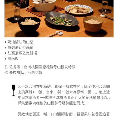
● 奶油醬油煎山藥
● 鹽麴蘑菇炒蒜苗
● 紅棗蒲瓜乾燉雞湯
● 糙米飯
◎ 佐餐酒：台灣桃園酒廠花酵母山櫻花吟釀
◎ 餐後甜點：蘋果切盤
又一款台灣在地新釀。獨樹一幟處在於，除了使用台東關
山的高雄139號、台東30與33號米為原料，更一步追上近
年日本清酒界──或說全球釀酒界正紅火的多樣酵母流風，
採集酒廠內種植的山櫻酵母發酵釀造而成。
興致勃勃開瓶一嚐，口感圓潤甘醇，習習果味花香裡透著