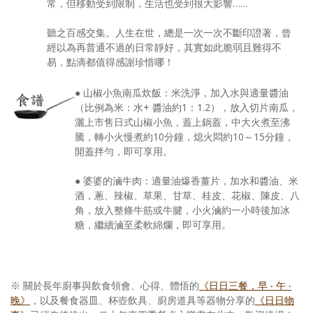
常，但移動受到限制，生活也受到很大影響……
聽之百感交集。人生在世，總是一次一次不斷印證著，曾
經以為再普通不過的日常靜好，其實如此脆弱且難得不
易，點滴都值得感謝珍惜哪！
● 山椒小魚南瓜炊飯：米洗淨，加入水與適量醬油
（比例為米：水+ 醬油約1：1.2），放入切片南瓜，
灑上市售日式山椒小魚，蓋上鍋蓋，中大火煮至沸
騰，轉小火慢煮約10分鐘，熄火悶約10～15分鐘，
開蓋拌勻，即可享用。
● 婆婆的滷牛肉：適量油爆香薑片，加水和醬油、米
酒，蔥、辣椒、草果、甘草、桂皮、花椒、陳皮、八
角，放入整條牛筋或牛腱，小火滷約一小時後加冰
糖，繼續滷至柔軟綿爛，即可享用。
※ 關於長年廚事與飲食領會、心得、體悟的
《日日三餐，早 ‧ 午 ‧
晚》
，以及餐食器皿、杯壺飲具、廚房道具等器物分享的
《日日物