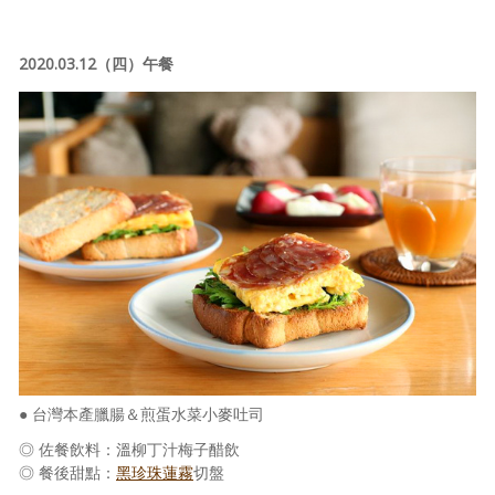
2020.03.12（四）午餐
● 台灣本產臘腸＆煎蛋水菜小麥吐司
◎ 佐餐飲料：溫柳丁汁梅子醋飲
◎ 餐後甜點：
黑珍珠蓮霧
切盤