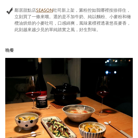
鄰居甜點店
SEASON
吐司新上架，澱粉控如我哪裡按捺得住，
立刻買了一條來嚐。選的是不加牛奶、純以麵粉、小麥粉和橄
欖油烘焙的小麥吐司，口感綿爽，風味素樸裡透著悠長麥香，
此刻越來越少見的單純踏實之風，好生對味。
晚餐