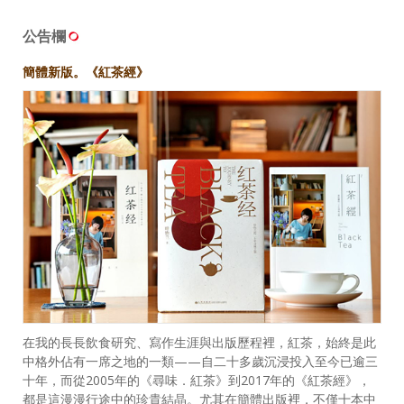
公告欄
簡體新版。《紅茶經》
在我的長長飲食研究、寫作生涯與出版歷程裡，紅茶，始終是此
中格外佔有一席之地的一類——自二十多歲沉浸投入至今已逾三
十年，而從2005年的《尋味．紅茶》到2017年的《紅茶經》，
都是這漫漫行途中的珍貴結晶。尤其在簡體出版裡，不僅十本中