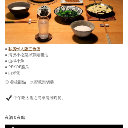
照相簿
影音區
創意出版服務
歷史區
●
私房懶人版三色蛋
關於Yilan
● 清燙小松菜拌蒜頭醬油
● 山椒小魚
個人著作
● PEKOE脆瓜
● 白米粥
活動實況記錄
◎ 餐後甜點：水蜜芭樂切盤
媒體報導一覽
中午吃太飽之簡單清淡晚餐。
合作與代言
訂閱電子報
夜酒＆夜點