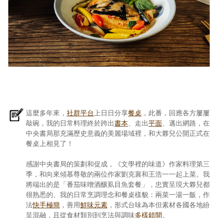
這麼多年來，
社群平台
上日日分享
餐桌
，此番，回應各方屢屢
敲碗，我的日常料理終於跨出
書本
、走出
平面
、邁出網路，在
中央書局那充滿歷史意義的美麗場域裡，和大夥兒公開正式在
餐桌上相見了！
感謝中央書局的策劃和促成，《文學裡的味道》作家料理第三
季，和向來傾慕尊敬的兩位作家劉克襄和王浩一一起上菜。我
將端出的是「番茄味噌酒釀虱目魚套餐」，忠實呈現大夥兒都
很熟悉的、我的日常烹調理念和餐桌樣貌：兩菜一湯一飯，作
法
快手極簡
，善用
鮮味元素
，形式台味為本但素材各國各地紛
呈混融，且從食材類別到烹法與調味
多樣錯開
。