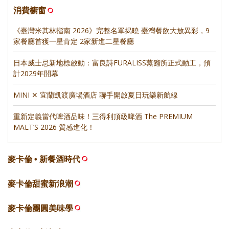
消費櫥窗
《臺灣米其林指南 2026》完整名單揭曉 臺灣餐飲大放異彩，9
家餐廳首獲一星肯定 2家新進二星餐廳
日本威士忌新地標啟動：富良詩FURALISS蒸餾所正式動工，預
計2029年開幕
MINI ✕ 宜蘭凱渡廣場酒店 聯手開啟夏日玩樂新航線
重新定義當代啤酒品味！三得利頂級啤酒 The PREMIUM
MALT’S 2026 質感進化！
麥卡倫 • 新餐酒時代
麥卡倫甜蜜新浪潮
麥卡倫團圓美味學