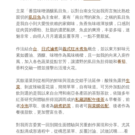
主菜「番茄味噌酒釀虱目魚」以對台南女兒如我而言無比熟稔
親切的
虱目魚
為主食材。素有「南台灣的家魚」之稱的虱目魚
是我自小到大愛悅依賴的家鄉味，魚香魚味雄渾放獷，口感則
從肉質的嚼勁、肚脂的濃肥黏腴、魚皮的爽滑，丰姿多端，迷
魅非常，由得人月月週週反覆享用，一點不覺厭膩。
作法結合
台
、
日式滷煮
與
義式狂水煮魚
概念，並以東方鮮味元
素如醬油、酒釀、味噌作為風味橋樑，且一如我的向來入廚作
風，加入各色蔬菜提點甘芳，讓濃野的虱目魚肚得能和
番茄
、
香料交融一體並撞擊出活潑火花。
其餘湯菜則從相同的鮮味與混血交錯手法延伸：酸辣魚露拌
生
菜
、剝皮辣椒蛋花湯，簡簡單單，自有味道。可另外加點的佐
飲則選的是我以來自台灣和南亞各產區的茶類茶款，依隨多年
紅茶研究與體驗所得混調而成的
私藏調配午後茶
＆早餐茶，前
者
冷泡
萃取、後者為
鍋煮奶茶
，前者可
與菜餚佐配
、後者作為
餐後甜飲，更加豐富生香。
對我而言委實一回別開生面體驗與另重創作展現和分享。尤其
在點滴成形過程中，從構思菜單、反覆討論、試做試嚐……看