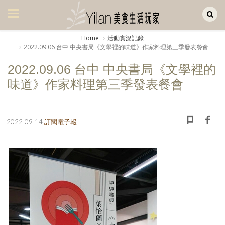
Yilan作品區
美食集
Home
活動實況記錄
2022.09.06 台中 中央書局《文學裡的味道》作家料理第三季發表餐會
美飲集
2022.09.06 台中 中央書局《文學裡的
廚房集
味道》作家料理第三季發表餐會
旅遊集
旅遊美食集
2022-09-14
訂閱電子報
生活風
書房集
日記簿
餐桌週記
享樂隨手拍