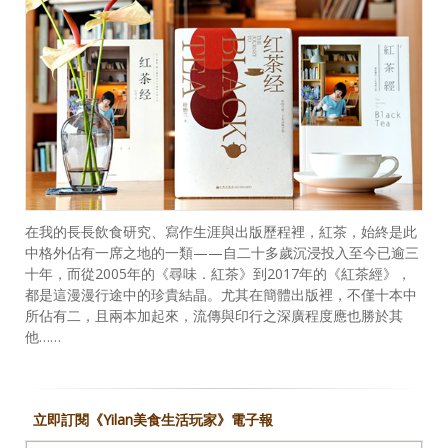
在我的長長飲食研究、寫作生涯與出版歷程裡，紅茶，始終是此
中格外佔有一席之地的一類——自二十多歲沉浸投入至今已逾三
十年，而從2005年的《尋味．紅茶》到2017年的《紅茶經》，
都是這漫漫行途中的珍貴結晶。尤其在簡體出版裡，不僅十本中
所佔有二，且兩本加起來，流傳與印行之深廣程度應也勝於其
他……
立即訂閱《Yilan美食生活玩家》電子報