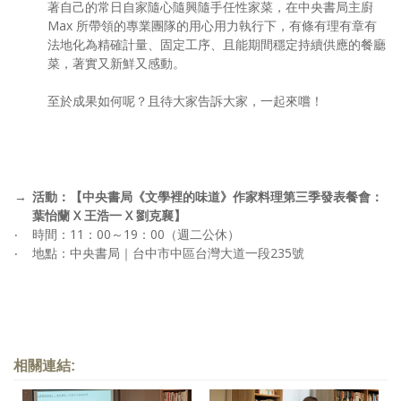
著自己的常日自家隨心隨興隨手任性家菜，在中央書局主廚
Max 所帶領的專業團隊的用心用力執行下，有條有理有章有
法地化為精確計量、固定工序、且能期間穩定持續供應的餐廳
菜，著實又新鮮又感動。
至於成果如何呢？且待大家告訴大家，一起來嚐！
→
活動：【中央書局《文學裡的味道》作家料理第三季發表餐會：
葉怡蘭 X 王浩一 X 劉克襄】
‧
時間：11：00～19：00（週二公休）
‧
地點：中央書局｜台中市中區台灣大道一段235號
相關連結: