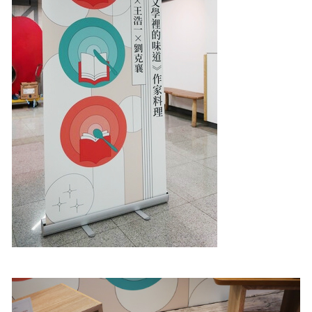
照相簿
影音區
創意出版服務
歷史區
關於Yilan
個人著作
活動實況記錄
媒體報導一覽
合作與代言
訂閱電子報