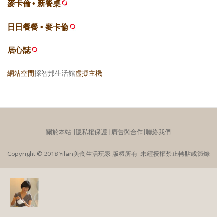
麥卡倫 • 新餐桌
日日餐餐 • 麥卡倫
居心誌
網站空間
採智邦生活館
虛擬主機
關於本站
∣
隱私權保護
∣
廣告與合作
∣
聯絡我們
Copyright © 2018 Yilan美食生活玩家 版權所有 未經授權禁止轉貼或節錄