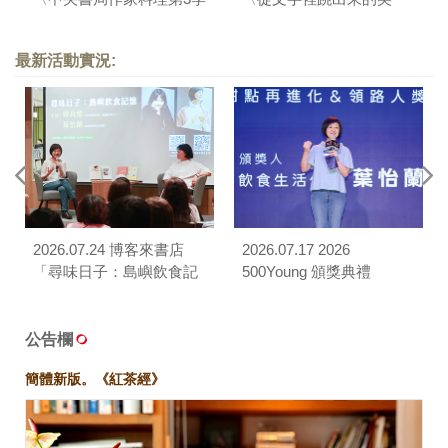
葉怡蘭／王浩一／劉克襄
味 葉怡蘭、王浩一、劉
烹調時間味道〉
克襄在「中央書局」歡喜
最新活動實況:
上菜〉
2026.07.24 博客來書店
2026.07.17 2026
「尋味日子：島嶼飲食記
500Young 頒獎典禮
憶」對談
公告欄
簡體新版。《紅茶經》