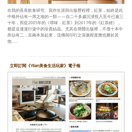
在我的長長飲食研究、寫作生涯與出版歷程裡，紅茶，始終是此
中格外佔有一席之地的一類——自二十多歲沉浸投入至今已逾三
十年，而從2005年的《尋味．紅茶》到2017年的《紅茶經》，
都是這漫漫行途中的珍貴結晶。尤其在簡體出版裡，不僅十本中
所佔有二，且兩本加起來，流傳與印行之深廣程度應也勝於其
他……
立即訂閱《Yilan美食生活玩家》電子報