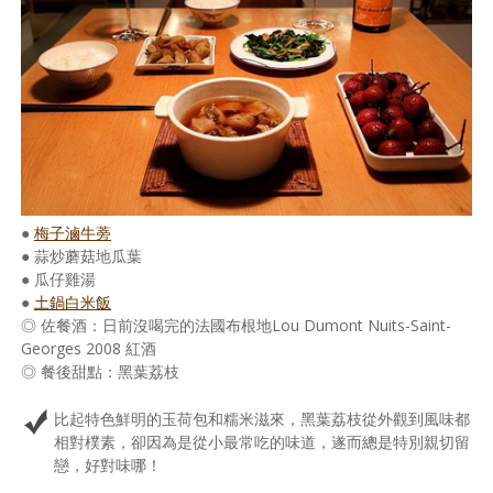
●
梅子滷牛蒡
● 蒜炒蘑菇地瓜葉
● 瓜仔雞湯
●
土鍋白米飯
◎ 佐餐酒：日前沒喝完的法國布根地Lou Dumont Nuits-Saint-
Georges 2008 紅酒
◎ 餐後甜點：黑葉荔枝
比起特色鮮明的玉荷包和糯米滋來，黑葉荔枝從外觀到風味都
相對樸素，卻因為是從小最常吃的味道，遂而總是特別親切留
戀，好對味哪！