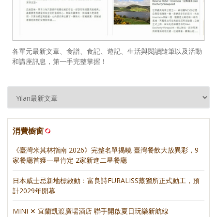
各單元最新文章、食譜、食記、遊記、生活與閱讀隨筆以及活動
和講座訊息，第一手完整掌握！
消費櫥窗
《臺灣米其林指南 2026》完整名單揭曉 臺灣餐飲大放異彩，9
家餐廳首獲一星肯定 2家新進二星餐廳
日本威士忌新地標啟動：富良詩FURALISS蒸餾所正式動工，預
計2029年開幕
MINI ✕ 宜蘭凱渡廣場酒店 聯手開啟夏日玩樂新航線