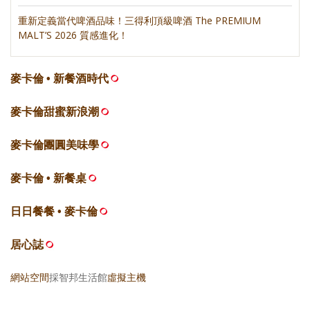
重新定義當代啤酒品味！三得利頂級啤酒 The PREMIUM
MALT’S 2026 質感進化！
麥卡倫 • 新餐酒時代
麥卡倫甜蜜新浪潮
麥卡倫團圓美味學
麥卡倫 • 新餐桌
日日餐餐 • 麥卡倫
居心誌
網站空間
採智邦生活館
虛擬主機