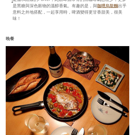
是黑糖與深色榖物的溫醇香氣。有趣的是，與
咖哩烏龍麵
出乎
意料之外地搭配，一起享用時，啤酒變得更甘香甜美，很美
味！
晚餐