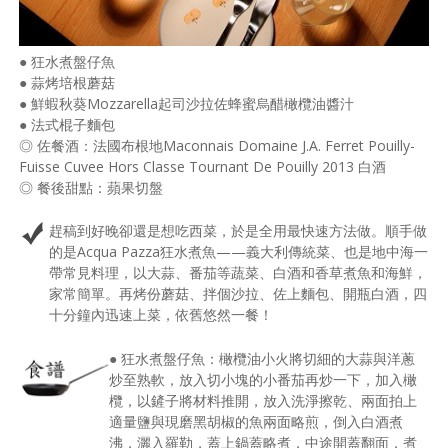
● 狂水煮盤仔魚
● 蒜烤培根蘑菇
● 鮮蝦秋葵Mozzarella起司沙拉佐蜂蜜烏醋橄欖油醬汁
● 法式棍子麵包
◎ 佐餐酒：法國布根地Maconnais Domaine J.A. Ferret Pouilly-
Fuisse Cuvee Hors Classe Tournant De Pouilly 2013 白酒
◎ 餐後甜點：蘋果切盤
趕稿到好晚卻還是想吃西菜，於是全用最快速方法做。順手做
的是Acqua Pazza狂水煮魚——義大利傳統菜、也是地中海一
帶常見料理，以大蒜、番茄等蔬菜、白酒和香草煮魚和海鮮，
家常簡單。再烤份蘑菇、拌個沙拉、佐上麵包、開瓶白酒，四
十分鐘內迅速上菜，依舊悠然一餐！
● 狂水煮盤仔魚：橄欖油小火將切細的大蒜與洋蔥
炒至熟軟，放入切小塊的小番茄再炒一下，加入橄
欖，以鏟子將材料推開，放入洗淨擦乾、兩面拍上
適量鹽與現磨黑胡椒的魚兩面略煎，倒入白酒煮
沸，灑入羅勒，蓋上鍋蓋略煮，中途開蓋翻面，煮