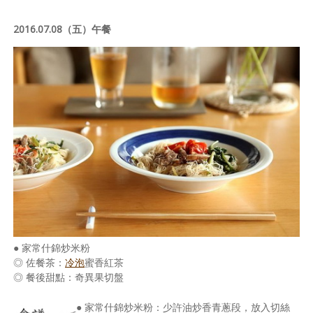
2016.07.08（五）午餐
● 家常什錦炒米粉
◎ 佐餐茶：
冷泡
蜜香紅茶
◎ 餐後甜點：奇異果切盤
● 家常什錦炒米粉：少許油炒香青蔥段，放入切絲