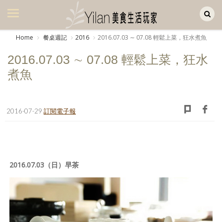
Yilan作品區
美食集
Home
餐桌週記
2016
2016.07.03 ∼ 07.08 輕鬆上菜，狂水煮魚
美飲集
2016.07.03 ∼ 07.08 輕鬆上菜，狂水
廚房集
煮魚
旅遊集
旅遊美食集
2016-07-29
訂閱電子報
生活風
書房集
2016.07.03（日）早茶
日記簿
餐桌週記
享樂隨手拍