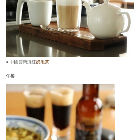
照相簿
影音區
創意出版服務
歷史區
關於Yilan
● 中國雲南滇紅
奶泡茶
個人著作
午餐
活動實況記錄
媒體報導一覽
合作與代言
訂閱電子報