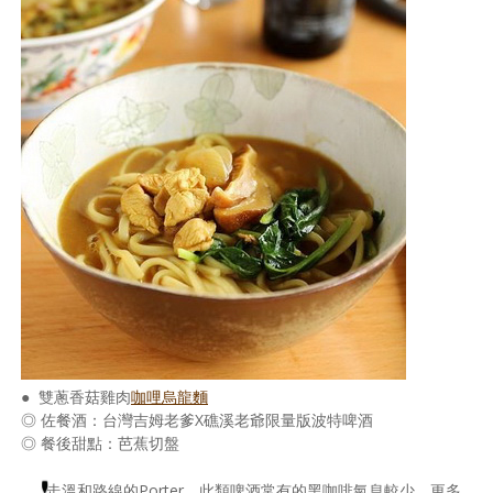
● 雙蔥香菇雞肉
咖哩烏龍麵
◎ 佐餐酒：台灣吉姆老爹X礁溪老爺限量版波特啤酒
◎ 餐後甜點：芭蕉切盤
走溫和路線的Porter，此類啤酒常有的黑咖啡氣息較少，更多