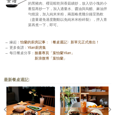
的黑豬肉、櫻花蝦乾與香菇續炒，放入切小塊的小
番茄再炒一下，加入適量水、醬油與烏醋、麻油拌
勻燒滾，加入純米米粉，兩面略煮幾分鐘至熟軟
（盡量避免過度翻動以免純米米粉碎裂），拌入青
菜再煮一下，即可。
→
緣起：
怡蘭的廚房記事：〈餐桌週記〉新單元正式推出！
→
更多食譜：
Yilan廚房集
→
每日餐桌分享：
臉書專頁「葉怡蘭Yilan」
每日餐桌分享：
新浪微博「葉怡蘭」
最新餐桌週記: