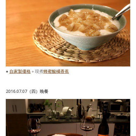
●
自家製優格
＋現煮
蜂蜜酸橘香蕉
2016.07.07（四）晚餐