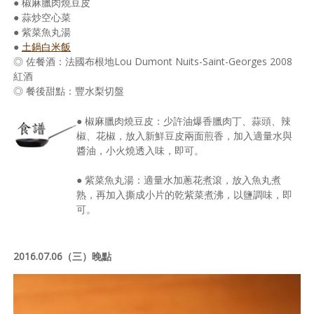
● 椒麻臘肉燒豆皮
● 蒜炒空心菜
● 紫菜魚丸湯
●
土鍋白米飯
◎ 佐餐酒：法國布根地Lou Dumont Nuits-Saint-Georges 2008
紅酒
◎ 餐後甜點：豐水梨切盤
● 椒麻臘肉燒豆皮：少許油爆香臘肉丁、蒜頭、辣
椒、花椒，放入新鮮豆皮兩面煎香，加入適量水與
醬油，小火燒透入味，即可。
● 紫菜魚丸湯：適量水加蔥花煮滾，放入魚丸煮
熟，再加入撕成小片的乾紫菜煮沸，以鹽調味，即
可。
2016.07.06（三）晚點