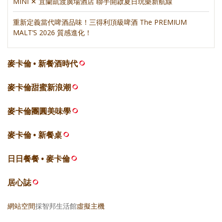
MINI ✕ 宜蘭凱渡廣場酒店 聯手開啟夏日玩樂新航線
重新定義當代啤酒品味！三得利頂級啤酒 The PREMIUM
MALT’S 2026 質感進化！
麥卡倫 • 新餐酒時代
麥卡倫甜蜜新浪潮
麥卡倫團圓美味學
麥卡倫 • 新餐桌
日日餐餐 • 麥卡倫
居心誌
網站空間
採智邦生活館
虛擬主機