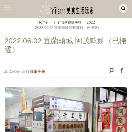
Yilan作品區
美食集
Home
Yilanʼs享樂隨手拍
2022
2022.06.02 宜蘭頭城 阿茂乾麵（已搬遷）
美飲集
2022.06.02 宜蘭頭城 阿茂乾麵（已搬
廚房集
遷）
旅遊集
旅遊美食集
2022-06-26
訂閱電子報
生活風
書房集
日記簿
餐桌週記
享樂隨手拍