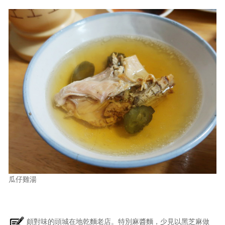
瓜仔雞湯
頗對味的頭城在地乾麵老店。特別麻醬麵，少見以黑芝麻做