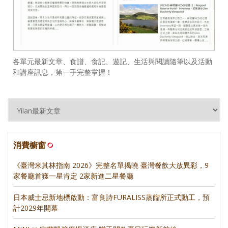
各單元最新文章、食譜、食記、遊記、生活與閱讀隨筆以及活動
和講座訊息，第一手完整掌握！
消費櫥窗
《臺灣米其林指南 2026》完整名單揭曉 臺灣餐飲大放異彩，9
家餐廳首獲一星肯定 2家新進二星餐廳
日本威士忌新地標啟動：富良詩FURALISS蒸餾所正式動工，預
計2029年開幕