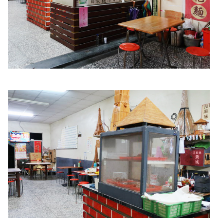
照相簿
影音區
創意出版服務
歷史區
關於Yilan
個人著作
活動實況記錄
媒體報導一覽
合作與代言
訂閱電子報