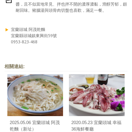
醬，且不似當地常見、拌也拌不開的濃厚濃黏，滑醇芳郁，頗
耐回味。豬腦湯與頭骨肉切盤也喜歡，滿足一餐。
宜蘭頭城 阿茂乾麵
宜蘭縣頭城鎮東興街59號
0953-823-468
相關連結:
2025.05.06 宜蘭頭城 阿茂
2020.05.23 宜蘭頭城 幸福
乾麵（新址）
36海鮮餐廳