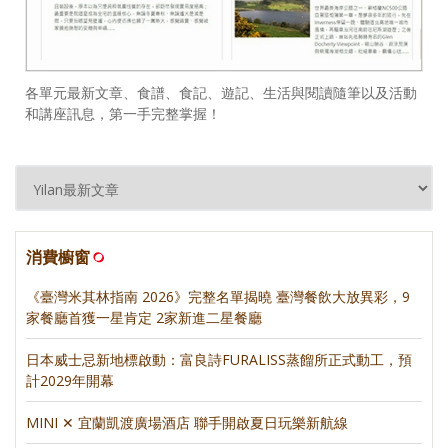
各單元最新文章、食譜、食記、遊記、生活與閱讀隨筆以及活動
和講座訊息，第一手完整掌握！
消費櫥窗
《臺灣米其林指南 2026》完整名單揭曉 臺灣餐飲大放異彩，9
家餐廳首獲一星肯定 2家新進二星餐廳
日本威士忌新地標啟動：富良詩FURALISS蒸餾所正式動工，預
計2029年開幕
MINI ✕ 宜蘭凱渡廣場酒店 聯手開啟夏日玩樂新航線