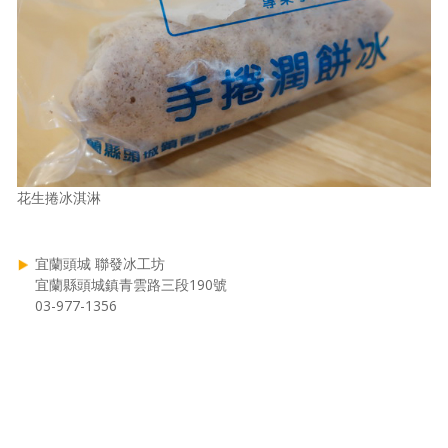
花生捲冰淇淋
宜蘭頭城 聯發冰工坊
宜蘭縣頭城鎮青雲路三段190號
03-977-1356