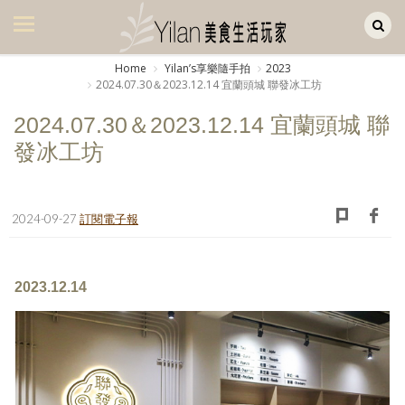
Yilan作品區
美食集
Home
Yilanʼs享樂隨手拍
2023
2024.07.30＆2023.12.14 宜蘭頭城 聯發冰工坊
美飲集
2024.07.30＆2023.12.14 宜蘭頭城 聯
廚房集
發冰工坊
旅遊集
旅遊美食集
2024-09-27
訂閱電子報
生活風
書房集
2023.12.14
日記簿
餐桌週記
享樂隨手拍