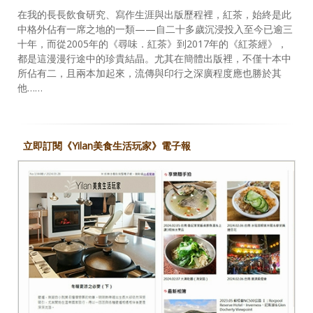
在我的長長飲食研究、寫作生涯與出版歷程裡，紅茶，始終是此
中格外佔有一席之地的一類——自二十多歲沉浸投入至今已逾三
十年，而從2005年的《尋味．紅茶》到2017年的《紅茶經》，
都是這漫漫行途中的珍貴結晶。尤其在簡體出版裡，不僅十本中
所佔有二，且兩本加起來，流傳與印行之深廣程度應也勝於其
他……
立即訂閱《Yilan美食生活玩家》電子報