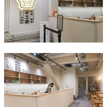
照相簿
影音區
創意出版服務
歷史區
關於Yilan
個人著作
活動實況記錄
媒體報導一覽
合作與代言
訂閱電子報