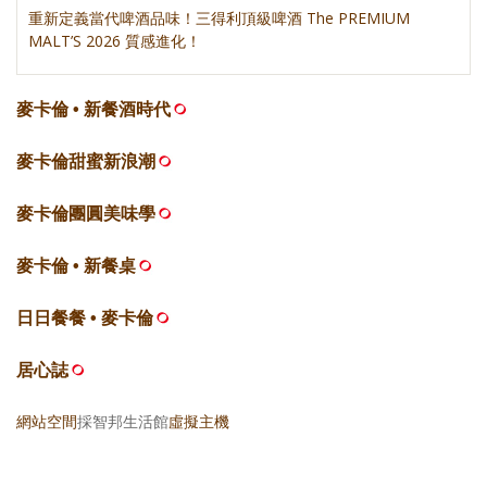
重新定義當代啤酒品味！三得利頂級啤酒 The PREMIUM
MALT’S 2026 質感進化！
麥卡倫 • 新餐酒時代
麥卡倫甜蜜新浪潮
麥卡倫團圓美味學
麥卡倫 • 新餐桌
日日餐餐 • 麥卡倫
居心誌
網站空間
採智邦生活館
虛擬主機