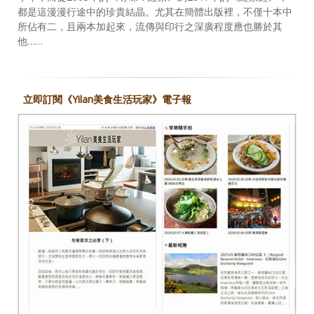
都是這漫漫行途中的珍貴結晶。尤其在簡體出版裡，不僅十本中
所佔有二，且兩本加起來，流傳與印行之深廣程度應也勝於其
他……
立即訂閱《Yilan美食生活玩家》電子報