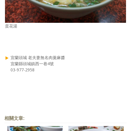
蛋花湯
宜蘭頭城 老夫妻無名肉羹麻醬
宜蘭縣頭城鎮西一巷4號
03-977-2958
相關文章: