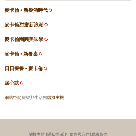
麥卡倫 • 新餐酒時代
麥卡倫甜蜜新浪潮
麥卡倫團圓美味學
麥卡倫 • 新餐桌
日日餐餐 • 麥卡倫
居心誌
網站空間
採智邦生活館
虛擬主機
關於本站
∣
隱私權保護
∣
廣告與合作
∣
聯絡我們