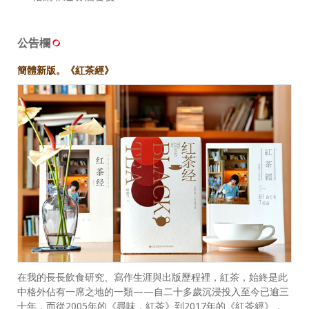
公告欄
簡體新版。《紅茶經》
在我的長長飲食研究、寫作生涯與出版歷程裡，紅茶，始終是此
中格外佔有一席之地的一類——自二十多歲沉浸投入至今已逾三
十年，而從2005年的《尋味．紅茶》到2017年的《紅茶經》，