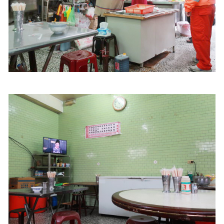
照相簿
影音區
創意出版服務
歷史區
關於Yilan
個人著作
活動實況記錄
媒體報導一覽
合作與代言
訂閱電子報