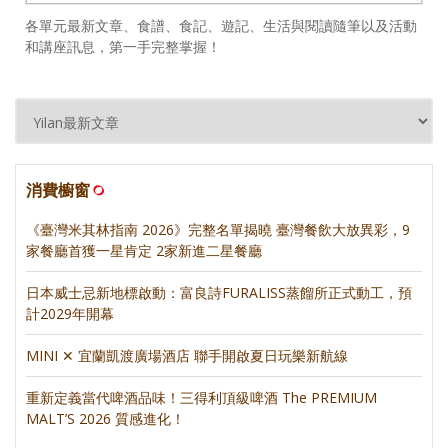
各單元最新文章、食譜、食記、遊記、生活與閱讀隨筆以及活動
和講座訊息，第一手完整掌握！
消費櫥窗
《臺灣米其林指南 2026》完整名單揭曉 臺灣餐飲大放異彩，9
家餐廳首獲一星肯定 2家新進二星餐廳
日本威士忌新地標啟動：富良詩FURALISS蒸餾所正式動工，預
計2029年開幕
MINI ✕ 宜蘭凱渡廣場酒店 聯手開啟夏日玩樂新航線
重新定義當代啤酒品味！三得利頂級啤酒 The PREMIUM
MALT’S 2026 質感進化！