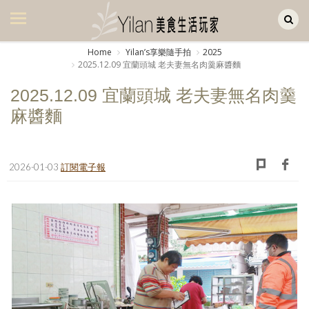
Yilan作品區
美食集
Home
Yilanʼs享樂隨手拍
2025
2025.12.09 宜蘭頭城 老夫妻無名肉羹麻醬麵
美飲集
2025.12.09 宜蘭頭城 老夫妻無名肉羹
廚房集
麻醬麵
旅遊集
旅遊美食集
2026-01-03
訂閱電子報
生活風
書房集
日記簿
餐桌週記
享樂隨手拍