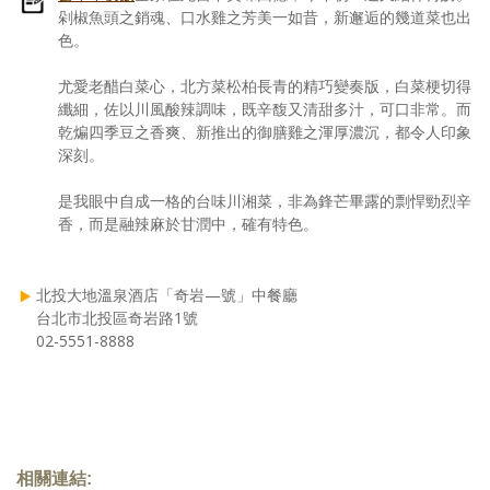
剁椒魚頭之銷魂、口水雞之芳美一如昔，新邂逅的幾道菜也出
色。
尤愛老醋白菜心，北方菜松柏長青的精巧變奏版，白菜梗切得
纖細，佐以川風酸辣調味，既辛馥又清甜多汁，可口非常。而
乾煸四季豆之香爽、新推出的御膳雞之渾厚濃沉，都令人印象
深刻。
是我眼中自成一格的台味川湘菜，非為鋒芒畢露的剽悍勁烈辛
香，而是融辣麻於甘潤中，確有特色。
北投大地溫泉酒店「奇岩—號」中餐廳
台北市北投區奇岩路1號
02-5551-8888
相關連結: