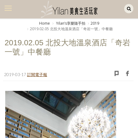
Yilan作品區
美食集
Home
Yilanʼs享樂隨手拍
2019
2019.02.05 北投大地溫泉酒店「奇岩一號」中餐廳
美飲集
2019.02.05 北投大地溫泉酒店「奇岩
廚房集
一號」中餐廳
旅遊集
旅遊美食集
2019-03-17
訂閱電子報
生活風
書房集
日記簿
餐桌週記
享樂隨手拍