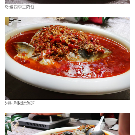
乾煸四季豆附餅
湘味剁椒鰱魚頭