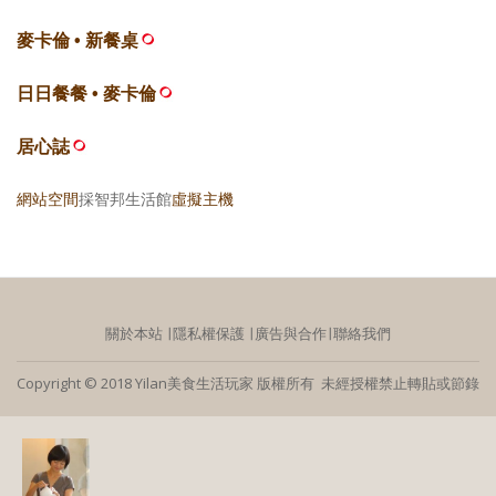
麥卡倫 • 新餐桌
日日餐餐 • 麥卡倫
居心誌
網站空間
採智邦生活館
虛擬主機
關於本站
∣
隱私權保護
∣
廣告與合作
∣
聯絡我們
Copyright © 2018 Yilan美食生活玩家 版權所有 未經授權禁止轉貼或節錄