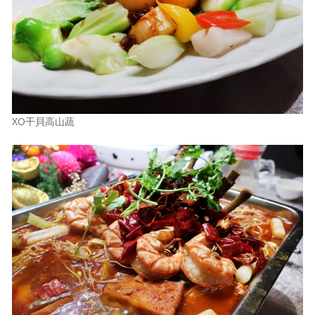
XO干貝高山蔬