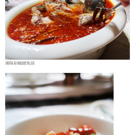
湘味剁椒鰱魚頭