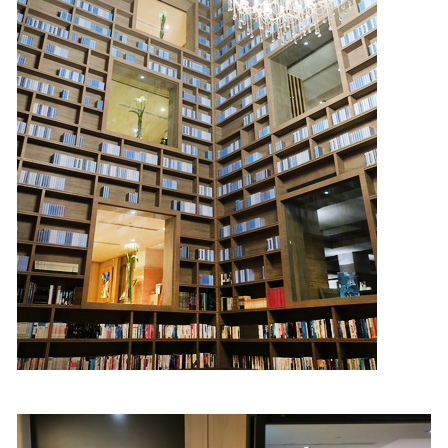
照相簿
影音區
創意出版服務
歷史區
關於Yilan
個人著作
活動實況記錄
媒體報導一覽
合作與代言
訂閱電子報