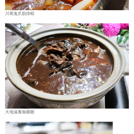
川蜀鬼爪肋排蝦
大地滋養御膳雞