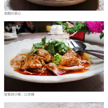
老醋白菜心
迎賓四小碟：口水雞