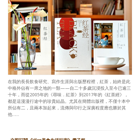
在我的長長飲食研究、寫作生涯與出版歷程裡，紅茶，始終是此
中格外佔有一席之地的一類——自二十多歲沉浸投入至今已逾三
十年，而從2005年的《尋味．紅茶》到2017年的《紅茶經》，
都是這漫漫行途中的珍貴結晶。尤其在簡體出版裡，不僅十本中
所佔有二，且兩本加起來，流傳與印行之深廣程度應也勝於其
他……