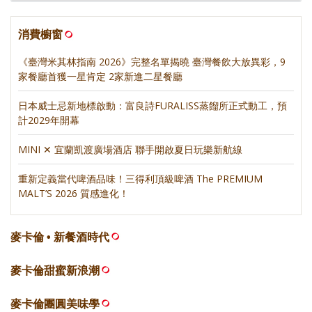
消費櫥窗
《臺灣米其林指南 2026》完整名單揭曉 臺灣餐飲大放異彩，9
家餐廳首獲一星肯定 2家新進二星餐廳
日本威士忌新地標啟動：富良詩FURALISS蒸餾所正式動工，預
計2029年開幕
MINI ✕ 宜蘭凱渡廣場酒店 聯手開啟夏日玩樂新航線
重新定義當代啤酒品味！三得利頂級啤酒 The PREMIUM
MALT’S 2026 質感進化！
麥卡倫 • 新餐酒時代
麥卡倫甜蜜新浪潮
麥卡倫團圓美味學