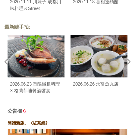
2020.11.11 川妹子 成都川
2020.11.18 喜相逢麵館
味料理＆Street
Churros（光復旗艦店）
最新隨手拍:
2026.06.23 旨醞鐵板料理
2026.06.26 永富魚丸店
X 格蘭菲迪餐酒饗宴
公告欄
簡體新版。《紅茶經》