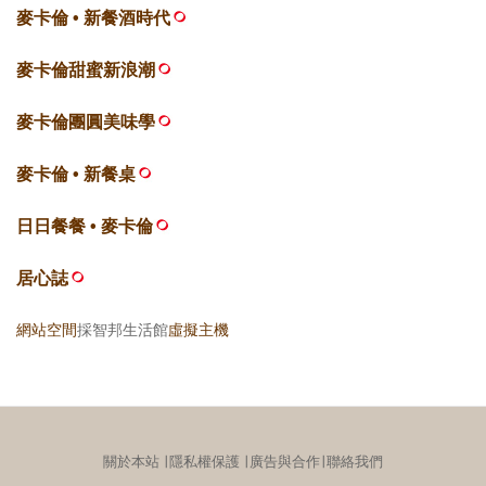
麥卡倫 • 新餐酒時代
麥卡倫甜蜜新浪潮
麥卡倫團圓美味學
麥卡倫 • 新餐桌
日日餐餐 • 麥卡倫
居心誌
網站空間
採智邦生活館
虛擬主機
關於本站
∣
隱私權保護
∣
廣告與合作
∣
聯絡我們