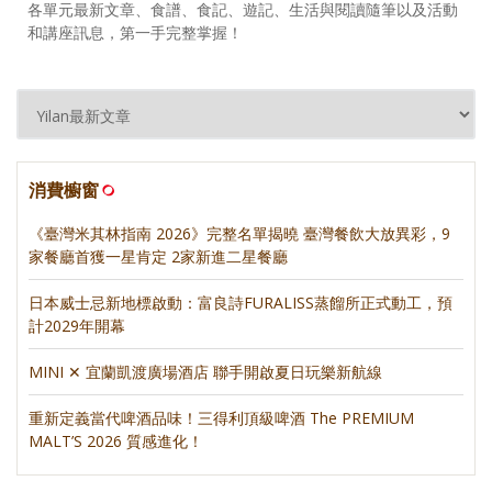
各單元最新文章、食譜、食記、遊記、生活與閱讀隨筆以及活動
和講座訊息，第一手完整掌握！
消費櫥窗
《臺灣米其林指南 2026》完整名單揭曉 臺灣餐飲大放異彩，9
家餐廳首獲一星肯定 2家新進二星餐廳
日本威士忌新地標啟動：富良詩FURALISS蒸餾所正式動工，預
計2029年開幕
MINI ✕ 宜蘭凱渡廣場酒店 聯手開啟夏日玩樂新航線
重新定義當代啤酒品味！三得利頂級啤酒 The PREMIUM
MALT’S 2026 質感進化！