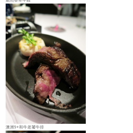
澳洲9+和牛老饕牛排