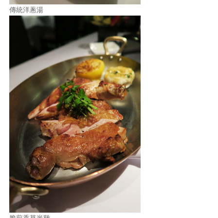
傳統洋蔥湯
脆煎香草半雞