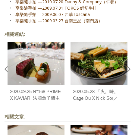
•
享樂隨手拍 —2010.07.20 Danny & Company（午餐）
•
享樂隨手拍 —2009.07.31 TOROS 鮮切牛排
•
享樂隨手拍 —2009.06.07 西華Toscana
•
享樂隨手拍 —2009.03.27 台南王品（南門店）
相關連結:
2020.09.25 N°168 PRIME
2020.05.28 「火。味。
X KAVIARI 法國魚子醬主
Cage Ou X Nick Sor／
題晚宴
N°168 PRIME 敦化 X
FirePlay Taipei」四手聯彈
相關文章:
餐會