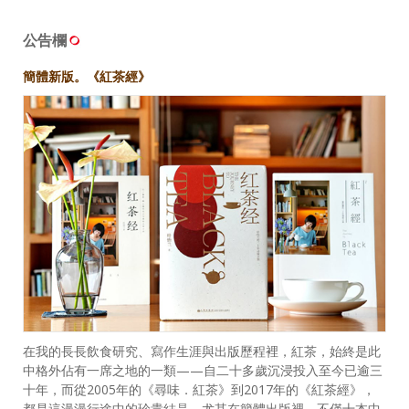
公告欄
簡體新版。《紅茶經》
在我的長長飲食研究、寫作生涯與出版歷程裡，紅茶，始終是此
中格外佔有一席之地的一類——自二十多歲沉浸投入至今已逾三
十年，而從2005年的《尋味．紅茶》到2017年的《紅茶經》，
都是這漫漫行途中的珍貴結晶。尤其在簡體出版裡，不僅十本中