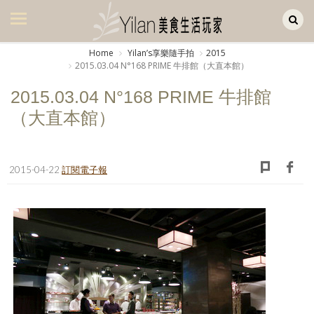
Yilan作品區
美食集
Home
Yilanʼs享樂隨手拍
2015
2015.03.04 N°168 PRIME 牛排館（大直本館）
美飲集
2015.03.04 N°168 PRIME 牛排館
廚房集
（大直本館）
旅遊集
旅遊美食集
2015-04-22
訂閱電子報
生活風
書房集
日記簿
餐桌週記
享樂隨手拍