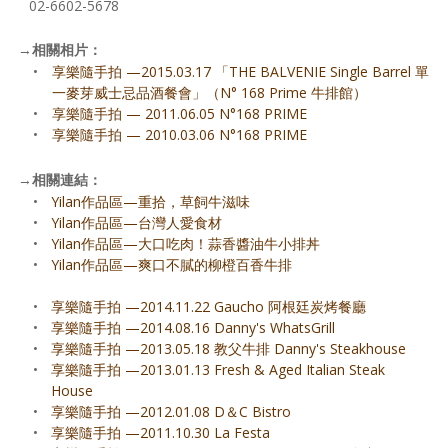
02-6602-5678
→
相關相片：
•
享樂隨手拍 —2015.03.17 「THE BALVENIE Single Barrel 單
一麥芽威士忌品酒餐會」（N° 168 Prime 牛排館）
•
享樂隨手拍 — 2011.06.05 N°168 PRIME
•
享樂隨手拍 — 2010.03.06 N°168 PRIME
→
相關連結：
•
Yilan作品區—重拾，草飼牛滋味
•
Yilan作品區—台灣人愛食材
•
Yilan作品區—大口吃肉！蒜香醬油牛小排丼
•
Yilan作品區—爽口不膩的柳橙百香牛排
•
享樂隨手拍 —2014.11.22 Gaucho 阿根廷炭烤餐廳
•
享樂隨手拍 —2014.08.16 Danny's WhatsGrill
•
享樂隨手拍 —2013.05.18 教父牛排 Danny's Steakhouse
•
享樂隨手拍 —2013.01.13 Fresh & Aged Italian Steak
House
•
享樂隨手拍 —2012.01.08 D＆C Bistro
•
享樂隨手拍 —2011.10.30 La Festa