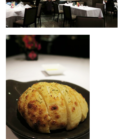
照相簿
影音區
創意出版服務
歷史區
關於Yilan
個人著作
活動實況記錄
媒體報導一覽
合作與代言
訂閱電子報