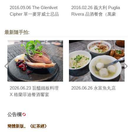
2016.09.06 The Glenlivet
2016.02.26 義大利 Puglia
Cipher 單一麥芽威士忌品
Rivera 品酒餐會（萬豪
酒餐會（豐饒薌舍）
Garden Kitchen）
最新隨手拍:
2026.06.23 旨醞鐵板料理
2026.06.26 永富魚丸店
X 格蘭菲迪餐酒饗宴
公告欄
簡體新版。《紅茶經》