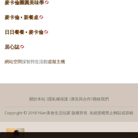
麥卡倫團圓美味學
麥卡倫 • 新餐桌
日日餐餐 • 麥卡倫
居心誌
網站空間
採智邦生活館
虛擬主機
關於本站
∣
隱私權保護
∣
廣告與合作
∣
聯絡我們
Copyright © 2018 Yilan美食生活玩家 版權所有 未經授權禁止轉貼或節錄