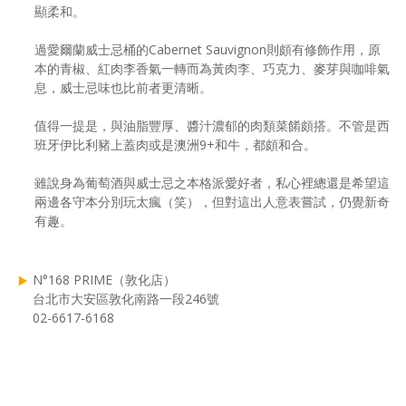
顯柔和。
過愛爾蘭威士忌桶的Cabernet Sauvignon則頗有修飾作用，原
本的青椒、紅肉李香氣一轉而為黃肉李、巧克力、麥芽與咖啡氣
息，威士忌味也比前者更清晰。
值得一提是，與油脂豐厚、醬汁濃郁的肉類菜餚頗搭。不管是西
班牙伊比利豬上蓋肉或是澳洲9+和牛，都頗和合。
雖說身為葡萄酒與威士忌之本格派愛好者，私心裡總還是希望這
兩邊各守本分別玩太瘋（笑），但對這出人意表嘗試，仍覺新奇
有趣。
N°168 PRIME（敦化店）
台北市大安區敦化南路一段246號
02-6617-6168