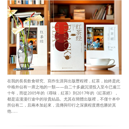
在我的長長飲食研究、寫作生涯與出版歷程裡，紅茶，始終是此
中格外佔有一席之地的一類——自二十多歲沉浸投入至今已逾三
十年，而從2005年的《尋味．紅茶》到2017年的《紅茶經》，
都是這漫漫行途中的珍貴結晶。尤其在簡體出版裡，不僅十本中
所佔有二，且兩本加起來，流傳與印行之深廣程度應也勝於其
他……