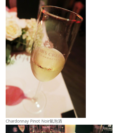
Chardonnay Pinot Noir氣泡酒