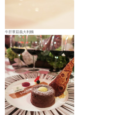
牛肝蕈菇義大利麵