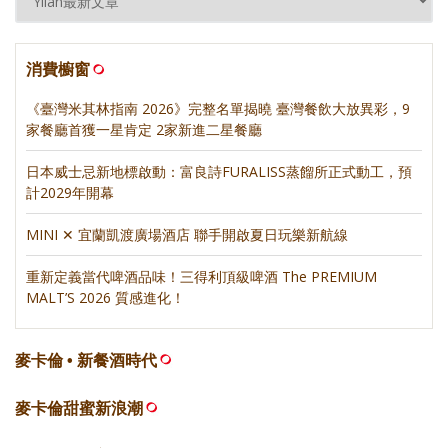
消費櫥窗
《臺灣米其林指南 2026》完整名單揭曉 臺灣餐飲大放異彩，9
家餐廳首獲一星肯定 2家新進二星餐廳
日本威士忌新地標啟動：富良詩FURALISS蒸餾所正式動工，預
計2029年開幕
MINI ✕ 宜蘭凱渡廣場酒店 聯手開啟夏日玩樂新航線
重新定義當代啤酒品味！三得利頂級啤酒 The PREMIUM
MALT’S 2026 質感進化！
麥卡倫 • 新餐酒時代
麥卡倫甜蜜新浪潮