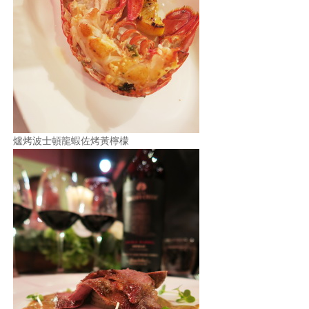
爐烤波士頓龍蝦佐烤黃檸檬