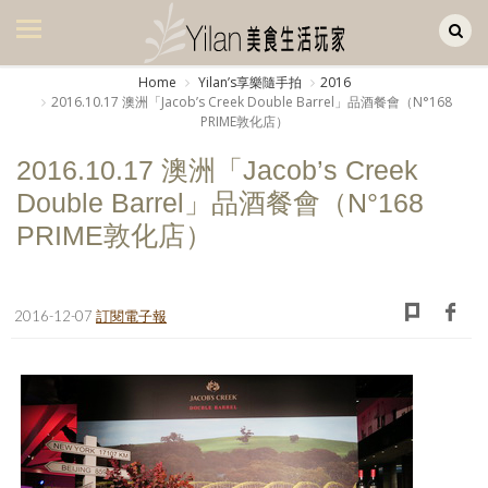
Yilan作品區
美食集
Home
Yilanʼs享樂隨手拍
2016
2016.10.17 澳洲「Jacob’s Creek Double Barrel」品酒餐會（N°168
美飲集
PRIME敦化店）
廚房集
2016.10.17 澳洲「Jacob’s Creek
Double Barrel」品酒餐會（N°168
旅遊集
PRIME敦化店）
旅遊美食集
生活風
2016-12-07
訂閱電子報
書房集
日記簿
餐桌週記
享樂隨手拍