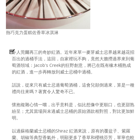
熱巧克力蛋糕佐香草冰淇淋
令人莞爾再三的奇妙紅酒。近年來單一麥芽威士忌界越來越花招
百出的過桶手法，這回，自家裡玩不夠，竟然大膽撈過界來到葡
萄酒領域：Jacob's Creek的狂野創意，將已在既有橡木桶熟成
的紅酒，進一步再轉放到威士忌桶中過桶。
話說，從來只有威士忌過葡萄酒桶，這會兒顛倒過來，算是一種
禮尚往來嗎？著實令人驚奇不已。
懷抱複雜心情一嚐，出乎意料是，似比想像中更順口，也更甜熟
紛呈；尤其當場與未過威士忌桶的原始酒款相對照，對比更加鮮
明。
以過蘇格蘭威士忌桶的Shiraz 紅酒來說，原有的覆盆子、紫羅
蘭、胡椒等典型香氣外，明顯更多了香草和櫻桃芬芳，單寧也較