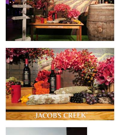
照相簿
影音區
創意出版服務
歷史區
關於Yilan
個人著作
活動實況記錄
媒體報導一覽
合作與代言
訂閱電子報