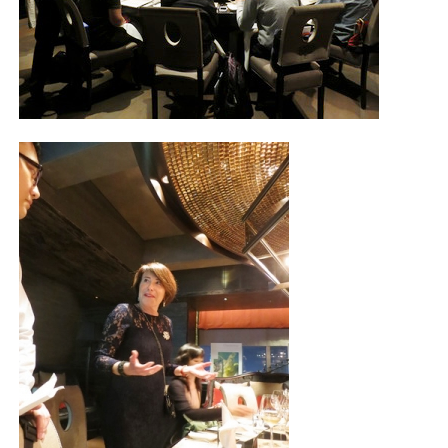
照相簿
影音區
創意出版服務
歷史區
關於Yilan
個人著作
活動實況記錄
媒體報導一覽
合作與代言
訂閱電子報