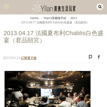
Yilan作品區
美食集
Home
Yilanʼs享樂隨手拍
2013
2013.04.17 法國夏布利Chablis白色盛宴（君品頤宮）
美飲集
2013.04.17 法國夏布利Chablis白色盛
廚房集
宴（君品頤宮）
旅遊集
旅遊美食集
2013-04-24
訂閱電子報
生活風
書房集
日記簿
餐桌週記
享樂隨手拍