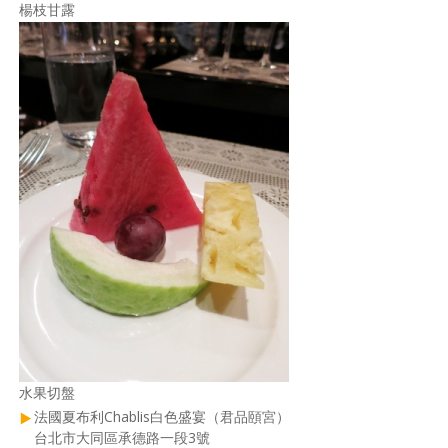
楊枝甘露
水果切盤
法國夏布利Chablis白色盛宴（君品頤宮）
台北市大同區承德路一段3號