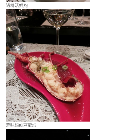
過橋活鮮鮑
蒜味銀絲蒸龍蝦