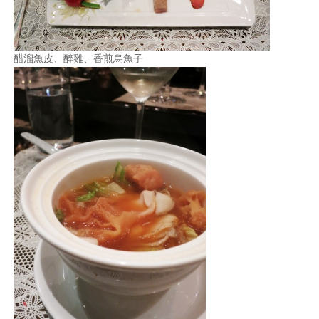
醋溜魚皮、醉雞、香煎烏魚子