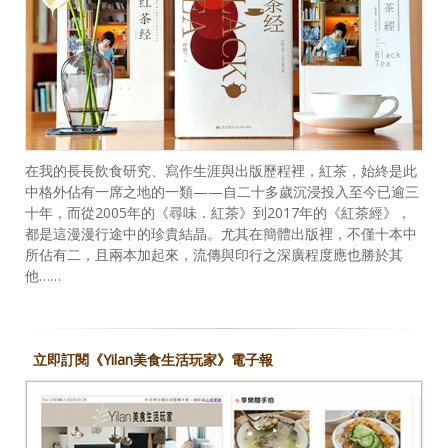
在我的長長飲食研究、寫作生涯與出版歷程裡，紅茶，始終是此
中格外佔有一席之地的一類——自二十多歲沉浸投入至今已逾三
十年，而從2005年的《尋味．紅茶》到2017年的《紅茶經》，
都是這漫漫行途中的珍貴結晶。尤其在簡體出版裡，不僅十本中
所佔有二，且兩本加起來，流傳與印行之深廣程度應也勝於其
他……
立即訂閱《Yilan美食生活玩家》電子報