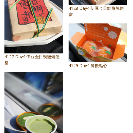
照相簿
4128 Day4 伊豆金目鯛鹽燒便
當
影音區
創意出版服務
歷史區
關於Yilan
4127 Day4 伊豆金目鯛鹽燒便
當
4129 Day4 餐後點心
個人著作
活動實況記錄
媒體報導一覽
合作與代言
訂閱電子報