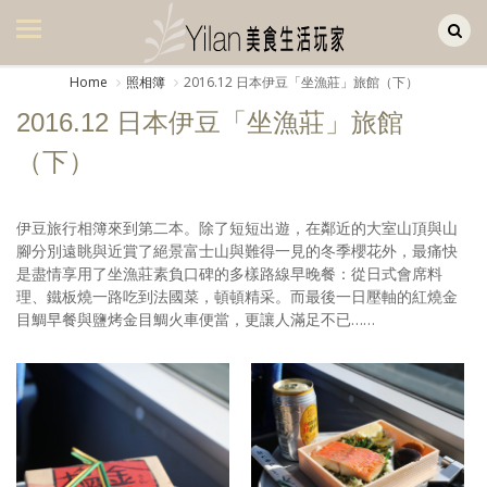
Yilan作品區
美食集
Home
照相簿
2016.12 日本伊豆「坐漁莊」旅館（下）
美飲集
2016.12 日本伊豆「坐漁莊」旅館
廚房集
（下）
旅遊集
伊豆旅行相簿來到第二本。除了短短出遊，在鄰近的大室山頂與山
旅遊美食集
腳分別遠眺與近賞了絕景富士山與難得一見的冬季櫻花外，最痛快
是盡情享用了坐漁莊素負口碑的多樣路線早晚餐：從日式會席料
生活風
理、鐵板燒一路吃到法國菜，頓頓精采。而最後一日壓軸的紅燒金
目鯛早餐與鹽烤金目鯛火車便當，更讓人滿足不已……
書房集
日記簿
餐桌週記
享樂隨手拍