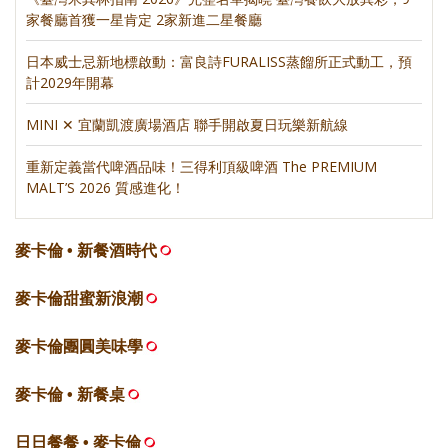
家餐廳首獲一星肯定 2家新進二星餐廳
日本威士忌新地標啟動：富良詩FURALISS蒸餾所正式動工，預
計2029年開幕
MINI ✕ 宜蘭凱渡廣場酒店 聯手開啟夏日玩樂新航線
重新定義當代啤酒品味！三得利頂級啤酒 The PREMIUM
MALT’S 2026 質感進化！
麥卡倫 • 新餐酒時代
麥卡倫甜蜜新浪潮
麥卡倫團圓美味學
麥卡倫 • 新餐桌
日日餐餐 • 麥卡倫