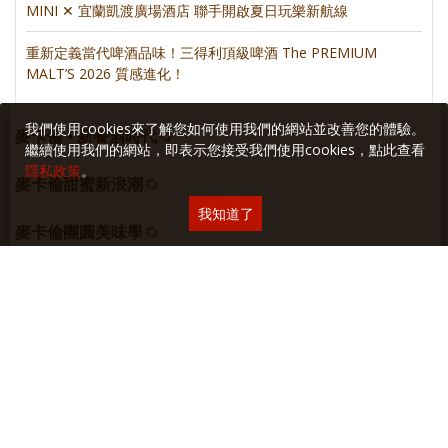
MINI ✕ 宜蘭凱渡廣場酒店 聯手開啟夏日玩樂新航線
重新定義當代啤酒品味！三得利頂級啤酒 The PREMIUM
MALT’S 2026 質感進化！
我們使用cookies來了解您如何使用我們的網站並改善您的體驗。
麥卡倫 • 新餐酒時代
繼續使用我們的網站，即表示您接受我們使用cookies，點此查看
隱私政策
。
麥卡倫甜蜜新浪潮
我知道了
麥卡倫團圓美味學
麥卡倫 • 新餐桌
日日餐餐 • 麥卡倫
居心誌
網站空間
採智邦生活館
虛擬主機