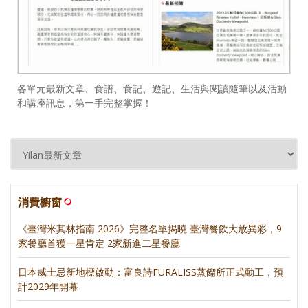
各單元最新文章、食譜、食記、遊記、生活與閱讀隨筆以及活動
和講座訊息，第一手完整掌握！
消費櫥窗
《臺灣米其林指南 2026》完整名單揭曉 臺灣餐飲大放異彩，9
家餐廳首獲一星肯定 2家新進二星餐廳
日本威士忌新地標啟動：富良詩FURALISS蒸餾所正式動工，預
計2029年開幕