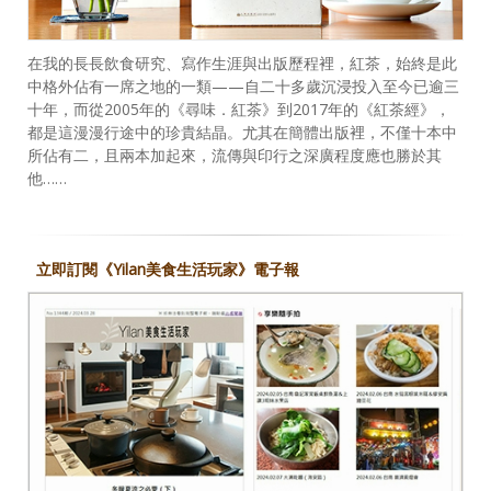
在我的長長飲食研究、寫作生涯與出版歷程裡，紅茶，始終是此
中格外佔有一席之地的一類——自二十多歲沉浸投入至今已逾三
十年，而從2005年的《尋味．紅茶》到2017年的《紅茶經》，
都是這漫漫行途中的珍貴結晶。尤其在簡體出版裡，不僅十本中
所佔有二，且兩本加起來，流傳與印行之深廣程度應也勝於其
他……
立即訂閱《Yilan美食生活玩家》電子報