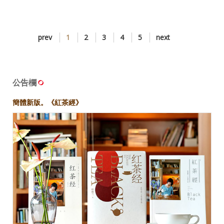
prev
1
2
3
4
5
next
公告欄
簡體新版。《紅茶經》