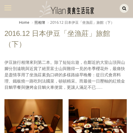
Yilan作品區
美食集
Home
照相簿
2016.12 日本伊豆「坐漁莊」旅館（下）
美飲集
2016.12 日本伊豆「坐漁莊」旅館
廚房集
（下）
旅遊集
伊豆旅行相簿來到第二本。除了短短出遊，在鄰近的大室山頂與山
旅遊美食集
腳分別遠眺與近賞了絕景富士山與難得一見的冬季櫻花外，最痛快
是盡情享用了坐漁莊素負口碑的多樣路線早晚餐：從日式會席料
生活風
理、鐵板燒一路吃到法國菜，頓頓精采。而最後一日壓軸的紅燒金
目鯛早餐與鹽烤金目鯛火車便當，更讓人滿足不已……
書房集
日記簿
餐桌週記
享樂隨手拍