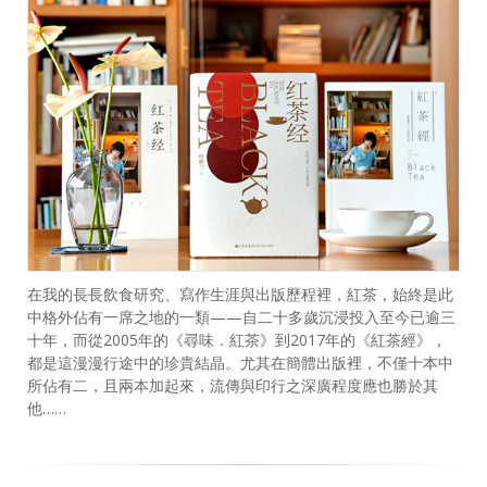
在我的長長飲食研究、寫作生涯與出版歷程裡，紅茶，始終是此
中格外佔有一席之地的一類——自二十多歲沉浸投入至今已逾三
十年，而從2005年的《尋味．紅茶》到2017年的《紅茶經》，
都是這漫漫行途中的珍貴結晶。尤其在簡體出版裡，不僅十本中
所佔有二，且兩本加起來，流傳與印行之深廣程度應也勝於其
他……