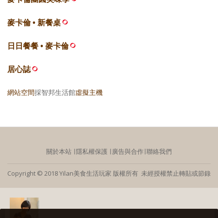
麥卡倫 • 新餐桌
日日餐餐 • 麥卡倫
居心誌
網站空間
採智邦生活館
虛擬主機
關於本站
∣
隱私權保護
∣
廣告與合作
∣
聯絡我們
Copyright © 2018 Yilan美食生活玩家 版權所有 未經授權禁止轉貼或節錄