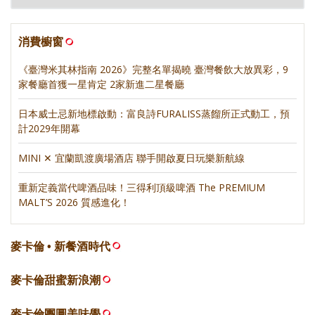
消費櫥窗
《臺灣米其林指南 2026》完整名單揭曉 臺灣餐飲大放異彩，9
家餐廳首獲一星肯定 2家新進二星餐廳
日本威士忌新地標啟動：富良詩FURALISS蒸餾所正式動工，預
計2029年開幕
MINI ✕ 宜蘭凱渡廣場酒店 聯手開啟夏日玩樂新航線
重新定義當代啤酒品味！三得利頂級啤酒 The PREMIUM
MALT’S 2026 質感進化！
麥卡倫 • 新餐酒時代
麥卡倫甜蜜新浪潮
麥卡倫團圓美味學