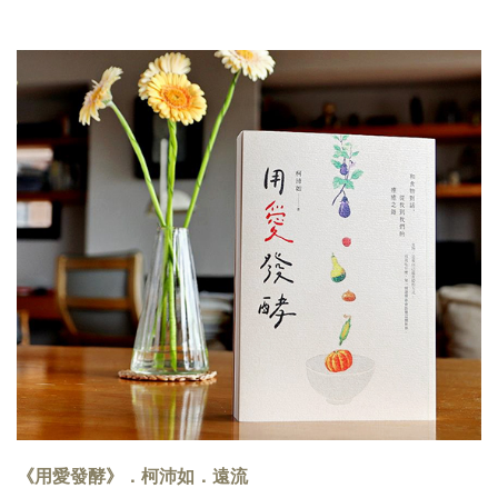
《用愛發酵》．柯沛如．遠流