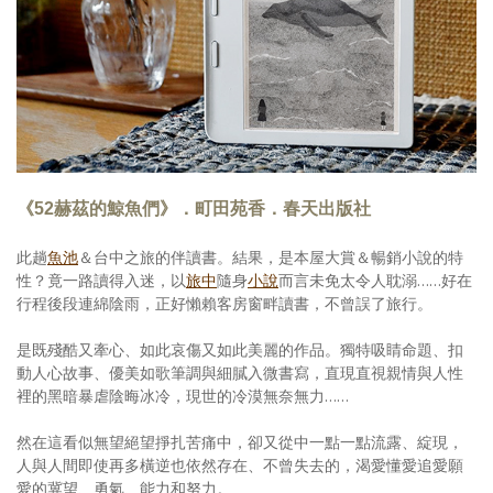
照相簿
影音區
創意出版服務
歷史區
關於Yilan
《52赫茲的鯨魚們》．町田苑香．春天出版社
個人著作
此趟
魚池
＆台中之旅的伴讀書。結果，是本屋大賞＆暢銷小說的特
性？竟一路讀得入迷，以
旅中
隨身
小說
而言未免太令人耽溺……好在
活動實況記錄
行程後段連綿陰雨，正好懶賴客房窗畔讀書，不曾誤了旅行。
媒體報導一覽
是既殘酷又牽心、如此哀傷又如此美麗的作品。獨特吸睛命題、扣
動人心故事、優美如歌筆調與細膩入微書寫，直現直視親情與人性
合作與代言
裡的黑暗暴虐陰晦冰冷，現世的冷漠無奈無力……
訂閱電子報
然在這看似無望絕望掙扎苦痛中，卻又從中一點一點流露、綻現，
人與人間即使再多橫逆也依然存在、不曾失去的，渴愛懂愛追愛願
愛的冀望、勇氣、能力和努力。