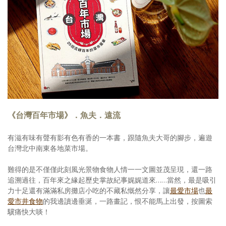
《台灣百年市場》．魚夫．遠流
有滋有味有聲有影有色有香的一本書，跟隨魚夫大哥的腳步，遍遊
台灣北中南東各地菜市場。
難得的是不僅僅此刻風光景物食物人情一一文圖並茂呈現，還一路
追溯過往，百年來之緣起歷史掌故紀事娓娓道來……當然，最是吸引
力十足還有滿滿私房攤店小吃的不藏私慨然分享，讓
最愛市場
也
最
愛市井食物
的我邊讀邊垂涎，一路畫記，恨不能馬上出發，按圖索
驥痛快大啖！