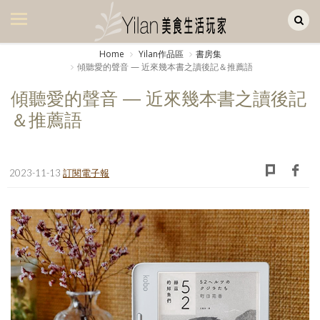
Yilan作品區
美食集
Home
Yilan作品區
書房集
傾聽愛的聲音 — 近來幾本書之讀後記＆推薦語
美飲集
傾聽愛的聲音 — 近來幾本書之讀後記
廚房集
＆推薦語
旅遊集
旅遊美食集
2023-11-13
訂閱電子報
生活風
書房集
日記簿
餐桌週記
享樂隨手拍