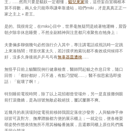
王」……然而只要是貓奴一定都懂，
貓兒來家
後，這些妄自宣稱根本
算不得數，兩人全只能乖乖謙卑靠邊站，咱們miki，才是真真正正一
家之主上＋君王。
是的。我很肯定，在miki心目中，世界毫無疑問是繞著牠運轉，晨昏
朝夕除非休息睡覺，不然全副精神與注意都只准聚焦在牠身上：
夫妻倆多聊個幾句必然強行介入其中，專注講電話或視訊時一定跳
上來湊熱鬧；埋首伏案太久，若討摸求抱索玩都不奏效或伺候得不
好，沒多久身後就乒乒乓乓有
無辜器皿遭殃
……
無怪乎日前上貓醫院例行健康檢查，醫師問起貓之作息日常，隨口
回答：「都好都好，只不過，有點刁蠻呢……」醫不假思索迅即接
話：「寵壞了啊！」
特別睡前電視時間，除了以上花招都曾登場外，另一是直接攤倒眼
前打滾撒嬌，是為頭號無敵必殺絕技，屢試屢勝不爽。
近幾月的表演場則從電視前移師我固定落坐沙發旁，人與貓伸手伸
頭皆可及對方、撫摩蹭臉都方便的展示櫃上；一就定位，便各種耍
萌姿勢作態表情無所不用其極輪番施展，且還夥同櫃上原住民們攜
手同台競演。