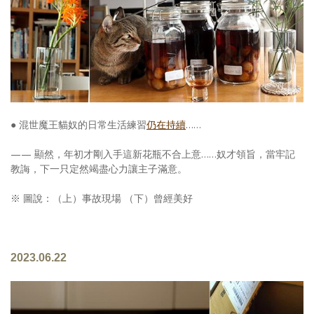
● 混世魔王貓奴的日常生活練習
仍在持續
……
—— 顯然，年初才剛入手這新花瓶不合上意……奴才領旨，當牢記
教誨，下一只定然竭盡心力讓主子滿意。
※ 圖說：（上）事故現場 （下）曾經美好
2023.06.22