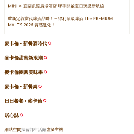
MINI ✕ 宜蘭凱渡廣場酒店 聯手開啟夏日玩樂新航線
重新定義當代啤酒品味！三得利頂級啤酒 The PREMIUM
MALT’S 2026 質感進化！
麥卡倫 • 新餐酒時代
麥卡倫甜蜜新浪潮
麥卡倫團圓美味學
麥卡倫 • 新餐桌
日日餐餐 • 麥卡倫
居心誌
網站空間
採智邦生活館
虛擬主機