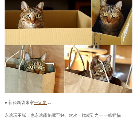
● 新箱新袋來家
一定要
……
永遠玩不膩，也永遠露餡藏不好、次次一找就到之——躲貓貓！