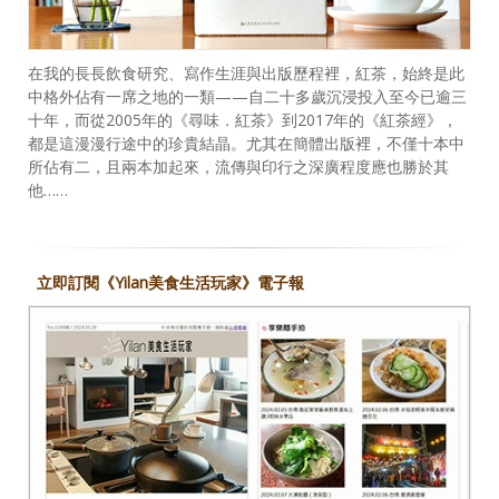
在我的長長飲食研究、寫作生涯與出版歷程裡，紅茶，始終是此
中格外佔有一席之地的一類——自二十多歲沉浸投入至今已逾三
十年，而從2005年的《尋味．紅茶》到2017年的《紅茶經》，
都是這漫漫行途中的珍貴結晶。尤其在簡體出版裡，不僅十本中
所佔有二，且兩本加起來，流傳與印行之深廣程度應也勝於其
他……
立即訂閱《Yilan美食生活玩家》電子報