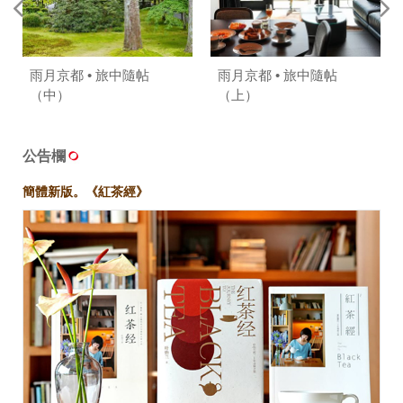
雨月京都 • 旅中隨帖
雨月京都 • 旅中隨帖
（中）
（上）
公告欄
簡體新版。《紅茶經》