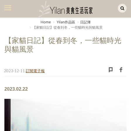
Yilan作品區
美食集
Home
Yilan作品區
日記簿
【家貓日記】從春到冬，一些貓時光與貓風景
美飲集
【家貓日記】從春到冬，一些貓時光
廚房集
與貓風景
旅遊集
旅遊美食集
2023-12-11
訂閱電子報
生活風
2023.02.22
書房集
日記簿
餐桌週記
享樂隨手拍