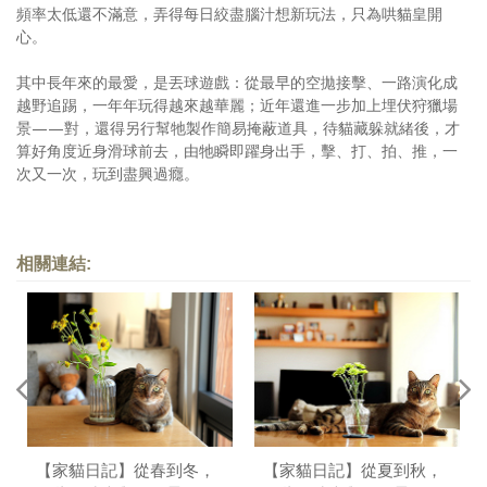
頻率太低還不滿意，弄得每日絞盡腦汁想新玩法，只為哄貓皇開
心。
其中長年來的最愛，是丟球遊戲：從最早的空拋接擊、一路演化成
越野追踢，一年年玩得越來越華麗；近年還進一步加上埋伏狩獵場
景——對，還得另行幫牠製作簡易掩蔽道具，待貓藏躲就緒後，才
算好角度近身滑球前去，由牠瞬即躍身出手，擊、打、拍、推，一
次又一次，玩到盡興過癮。
相關連結:
【家貓日記】從春到冬，
【家貓日記】從夏到秋，