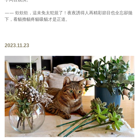
—— 欸欸欸，這未免太犯規了！夜夜誘得人再精彩節目也全忘卻拋
下，看貓擼貓疼貓吸貓才是正道。
2023.11.23