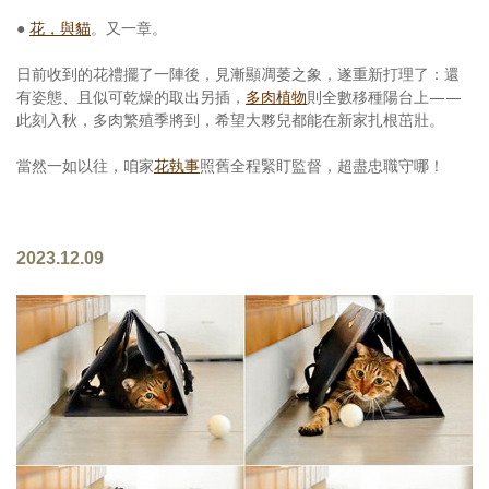
●
花，與貓
。又一章。
日前收到的花禮擺了一陣後，見漸顯凋萎之象，遂重新打理了：還
有姿態、且似可乾燥的取出另插，
多肉植物
則全數移種陽台上——
此刻入秋，多肉繁殖季將到，希望大夥兒都能在新家扎根茁壯。
當然一如以往，咱家
花執事
照舊全程緊盯監督，超盡忠職守哪！
2023.12.09