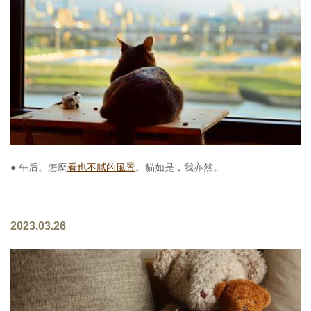
照相簿
影音區
創意出版服務
歷史區
關於Yilan
個人著作
● 午后。怎麼
看也不膩的風景
。貓如是，我亦然。
活動實況記錄
媒體報導一覽
2023.03.26
合作與代言
訂閱電子報