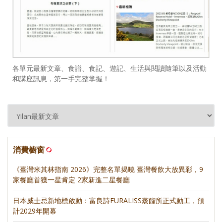
各單元最新文章、食譜、食記、遊記、生活與閱讀隨筆以及活動
和講座訊息，第一手完整掌握！
消費櫥窗
《臺灣米其林指南 2026》完整名單揭曉 臺灣餐飲大放異彩，9
家餐廳首獲一星肯定 2家新進二星餐廳
日本威士忌新地標啟動：富良詩FURALISS蒸餾所正式動工，預
計2029年開幕