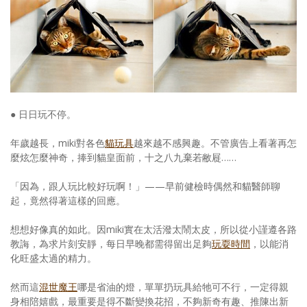
● 日日玩不停。
年歲越長，miki對各色
貓玩具
越來越不感興趣。不管廣告上看著再怎
麼炫怎麼神奇，捧到貓皇面前，十之八九棄若敝屣……
「因為，跟人玩比較好玩啊！」——早前健檢時偶然和貓醫師聊
起，竟然得著這樣的回應。
想想好像真的如此。因miki實在太活潑太鬧太皮，所以從小謹遵各路
教誨，為求片刻安靜，每日早晚都需得留出足夠
玩耍時間
，以能消
化旺盛太過的精力。
然而這
混世魔王
哪是省油的燈，單單扔玩具給牠可不行，一定得親
身相陪嬉戲，最重要是得不斷變換花招，不夠新奇有趣、推陳出新