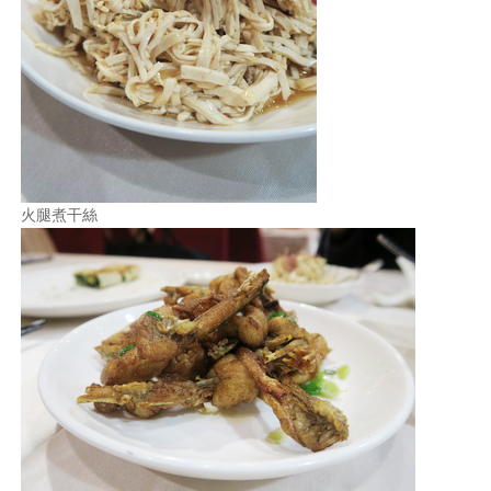
火腿煮干絲