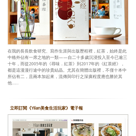
在我的長長飲食研究、寫作生涯與出版歷程裡，紅茶，始終是此
中格外佔有一席之地的一類——自二十多歲沉浸投入至今已逾三
十年，而從2005年的《尋味．紅茶》到2017年的《紅茶經》，
都是這漫漫行途中的珍貴結晶。尤其在簡體出版裡，不僅十本中
所佔有二，且兩本加起來，流傳與印行之深廣程度應也勝於其
他……
立即訂閱《Yilan美食生活玩家》電子報