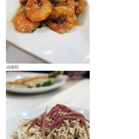
照相簿
影音區
創意出版服務
歷史區
關於Yilan
油爆蝦
個人著作
活動實況記錄
媒體報導一覽
合作與代言
訂閱電子報