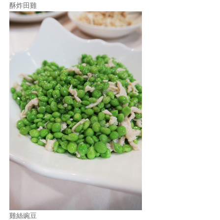
酥炸田雞
雞絲豌豆