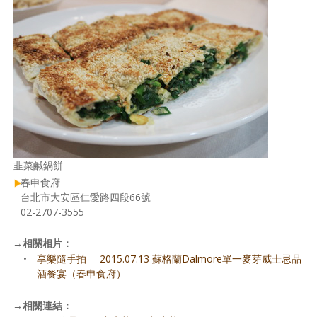
韭菜鹹鍋餅
春申食府
台北市大安區仁愛路四段66號
02-2707-3555
→
相關相片：
•
享樂隨手拍 —2015.07.13 蘇格蘭Dalmore單一麥芽威士忌品
酒餐宴（春申食府）
→
相關連結：