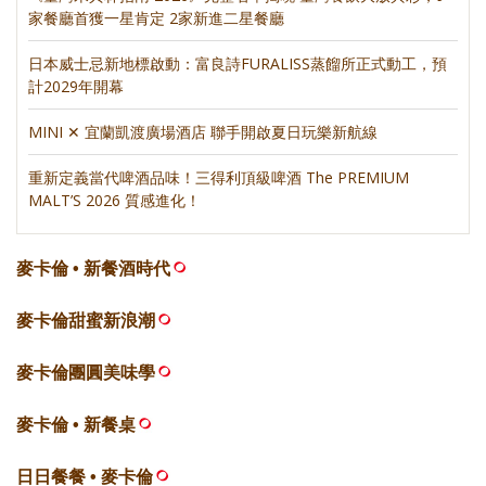
家餐廳首獲一星肯定 2家新進二星餐廳
日本威士忌新地標啟動：富良詩FURALISS蒸餾所正式動工，預
計2029年開幕
MINI ✕ 宜蘭凱渡廣場酒店 聯手開啟夏日玩樂新航線
重新定義當代啤酒品味！三得利頂級啤酒 The PREMIUM
MALT’S 2026 質感進化！
麥卡倫 • 新餐酒時代
麥卡倫甜蜜新浪潮
麥卡倫團圓美味學
麥卡倫 • 新餐桌
日日餐餐 • 麥卡倫