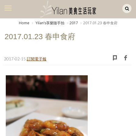
Yilan作品區
美食集
Home
Yilanʼs享樂隨手拍
2017
2017.01.23 春申食府
美飲集
2017.01.23 春申食府
廚房集
旅遊集
2017-02-15
訂閱電子報
旅遊美食集
生活風
書房集
日記簿
餐桌週記
享樂隨手拍