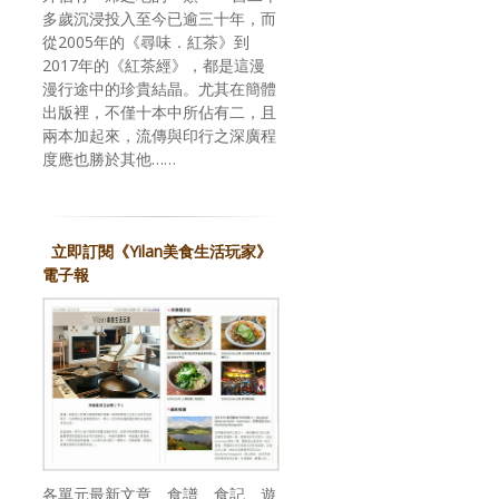
多歲沉浸投入至今已逾三十年，而
從2005年的《尋味．紅茶》到
2017年的《紅茶經》，都是這漫
漫行途中的珍貴結晶。尤其在簡體
出版裡，不僅十本中所佔有二，且
兩本加起來，流傳與印行之深廣程
度應也勝於其他……
立即訂閱《Yilan美食生活玩家》
電子報
各單元最新文章、食譜、食記、遊