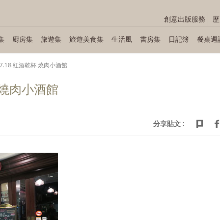
創意出版服務
歷
集
廚房集
旅遊集
旅遊美食集
生活風
書房集
日記簿
餐桌週
.07.18 紅酒乾杯 燒肉小酒館
杯 燒肉小酒館
分享貼文 :