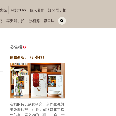
史區
關於Yilan
個人著作
訂閱電子報
記
享樂隨手拍
照相簿
影音區
公告欄
簡體新版。《紅茶經》
在我的長長飲食研究、寫作生涯與
出版歷程裡，紅茶，始終是此中格
外佔有一席之地的一類——自二十