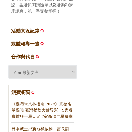
記、生活與閱讀隨筆以及活動和講
座訊息，第一手完整掌握！
活動實況記錄
媒體報導一覽
合作與代言
消費櫥窗
《臺灣米其林指南 2026》完整名
單揭曉 臺灣餐飲大放異彩，9家餐
廳首獲一星肯定 2家新進二星餐廳
日本威士忌新地標啟動：富良詩