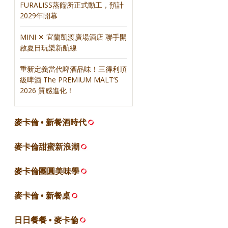
FURALISS蒸餾所正式動工，預計
2029年開幕
MINI ✕ 宜蘭凱渡廣場酒店 聯手開
啟夏日玩樂新航線
重新定義當代啤酒品味！三得利頂
級啤酒 The PREMIUM MALT’S
2026 質感進化！
麥卡倫 • 新餐酒時代
麥卡倫甜蜜新浪潮
麥卡倫團圓美味學
麥卡倫 • 新餐桌
日日餐餐 • 麥卡倫