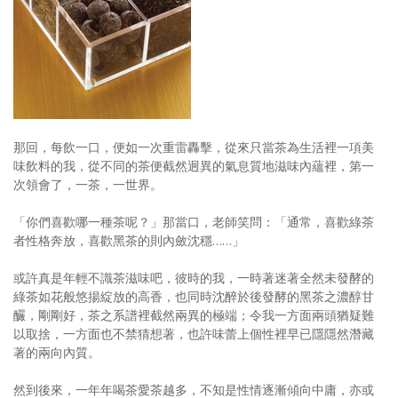
那回，每飲一口，便如一次重雷轟擊，從來只當茶為生活裡一項美
味飲料的我，從不同的茶便截然迥異的氣息質地滋味內蘊裡，第一
次領會了，一茶，一世界。
「你們喜歡哪一種茶呢？」那當口，老師笑問：「通常，喜歡綠茶
者性格奔放，喜歡黑茶的則內斂沈穩……」
或許真是年輕不識茶滋味吧，彼時的我，一時著迷著全然未發酵的
綠茶如花般悠揚綻放的高香，也同時沈醉於後發酵的黑茶之濃醇甘
釅，剛剛好，茶之系譜裡截然兩異的極端；令我一方面兩頭猶疑難
以取捨，一方面也不禁猜想著，也許味蕾上個性裡早已隱隱然潛藏
著的兩向內質。
然到後來，一年年喝茶愛茶越多，不知是性情逐漸傾向中庸，亦或