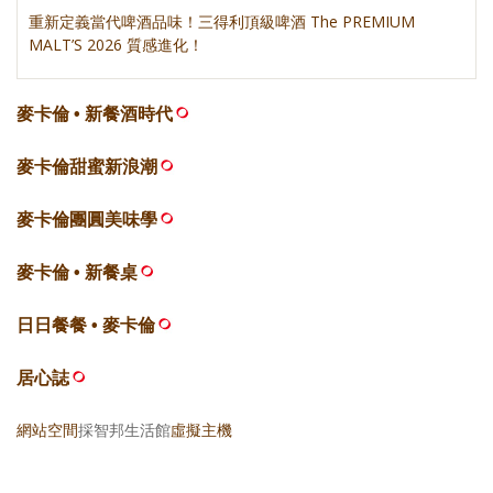
重新定義當代啤酒品味！三得利頂級啤酒 The PREMIUM
MALT’S 2026 質感進化！
麥卡倫 • 新餐酒時代
麥卡倫甜蜜新浪潮
麥卡倫團圓美味學
麥卡倫 • 新餐桌
日日餐餐 • 麥卡倫
居心誌
網站空間
採智邦生活館
虛擬主機