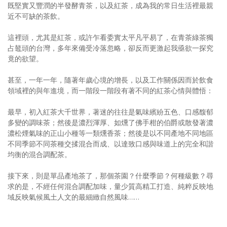
既堅實又豐潤的半發酵青茶，以及紅茶，成為我的常日生活裡最親
近不可缺的茶飲。
這裡頭，尤其是紅茶，或許乍看委實太平凡平易了，在青茶綠茶獨
占鼇頭的台灣，多年來備受冷落忽略，卻反而更激起我亟欲一探究
竟的欲望。
甚至，一年一年，隨著年歲心境的增長，以及工作關係因而於飲食
領域裡的與年進境，而一階段一階段有著不同的紅茶心情與體悟：
最早，初入紅茶大千世界，著迷的往往是氣味繽紛五色、口感馥郁
多變的調味茶；然後是濃烈渾厚、如燻了佛手柑的伯爵或散發著濃
濃松煙氣味的正山小種等一類燻香茶；然後是以不同產地不同地區
不同季節不同茶種交揉混合而成、以達致口感與味道上的完全和諧
均衡的混合調配茶。
接下來，則是單品產地茶了，那個茶園？什麼季節？何種級數？尋
求的是，不經任何混合調配加味，量少質高精工打造、純粹反映地
域反映氣候風土人文的最細緻自然風味……