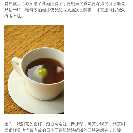
是年歲大了心漸老了逐漸懂得了，再明媚的香氣再深濃的口感畢竟
只是一時，唯有淡泊裡卻仍見悠長見層次的醇美，才真正能長能久
有滋有味。
遂而，我對茶的喜好，漸從兩端往中間挪移，黑茶少喝了，綠茶則
僅獨鍾質地含蓄內斂的日本玉露與清淡縹緲的三峽碧螺春，其餘，