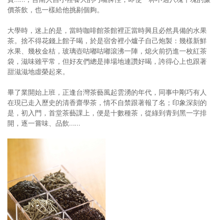
價茶飲，也一樣給他挑剔個夠。
大學時，迷上的是，當時咖啡館茶館裡正當時興且必然具備的水果
茶。捨不得花錢上館子喝，於是宿舍裡小爐子自己炮製：幾樣新鮮
水果、幾枚金桔，玻璃壺咕嘟咕嘟滾沸一陣，熄火前扔進一枚紅茶
袋，滋味雖平常，但好友們總是捧場地連讚好喝，誇得心上也跟著
甜滋滋地虛榮起來。
畢了業開始上班，正逢台灣茶藝風起雲湧的年代，同事中剛巧有人
在現已走入歷史的清香齋學茶，情不自禁跟著報了名；印象深刻的
是，初入門，首堂茶藝課上，便是十數種茶，從綠到青到黑一字排
開，逐一嘗味、品飲……