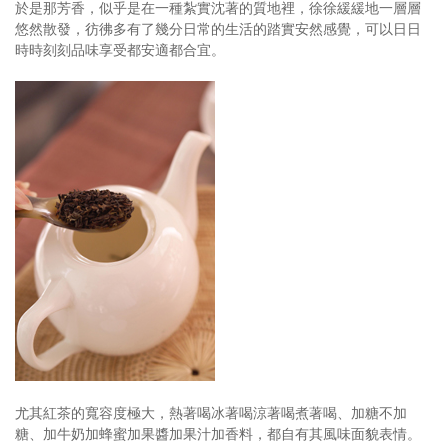
於是那芳香，似乎是在一種紮實沈著的質地裡，徐徐緩緩地一層層
悠然散發，彷彿多有了幾分日常的生活的踏實安然感覺，可以日日
時時刻刻品味享受都安適都合宜。
尤其紅茶的寬容度極大，熱著喝冰著喝涼著喝煮著喝、加糖不加
糖、加牛奶加蜂蜜加果醬加果汁加香料，都自有其風味面貌表情。