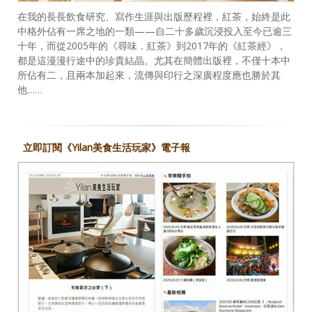
在我的長長飲食研究、寫作生涯與出版歷程裡，紅茶，始終是此
中格外佔有一席之地的一類——自二十多歲沉浸投入至今已逾三
十年，而從2005年的《尋味．紅茶》到2017年的《紅茶經》，
都是這漫漫行途中的珍貴結晶。尤其在簡體出版裡，不僅十本中
所佔有二，且兩本加起來，流傳與印行之深廣程度應也勝於其
他……
立即訂閱《Yilan美食生活玩家》電子報