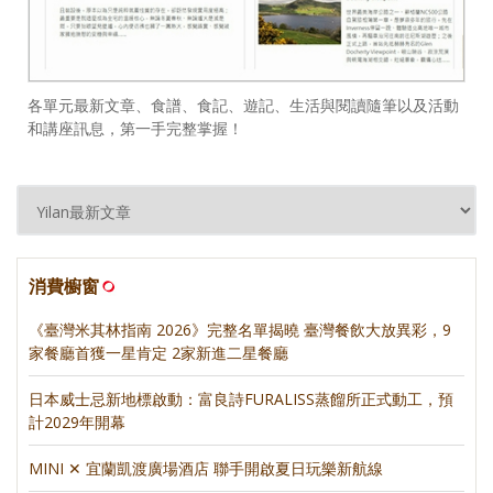
各單元最新文章、食譜、食記、遊記、生活與閱讀隨筆以及活動
和講座訊息，第一手完整掌握！
消費櫥窗
《臺灣米其林指南 2026》完整名單揭曉 臺灣餐飲大放異彩，9
家餐廳首獲一星肯定 2家新進二星餐廳
日本威士忌新地標啟動：富良詩FURALISS蒸餾所正式動工，預
計2029年開幕
MINI ✕ 宜蘭凱渡廣場酒店 聯手開啟夏日玩樂新航線