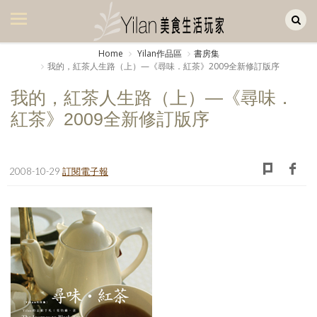
Yilan作品區
美食集
Home
Yilan作品區
書房集
我的，紅茶人生路（上）—《尋味．紅茶》2009全新修訂版序
美飲集
我的，紅茶人生路（上）—《尋味．
廚房集
紅茶》2009全新修訂版序
旅遊集
旅遊美食集
2008-10-29
訂閱電子報
生活風
書房集
日記簿
餐桌週記
享樂隨手拍