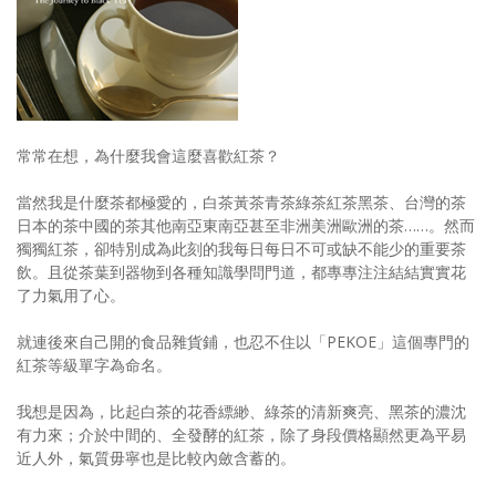
照相簿
影音區
創意出版服務
常常在想，為什麼我會這麼喜歡紅茶？
歷史區
當然我是什麼茶都極愛的，白茶黃茶青茶綠茶紅茶黑茶、台灣的茶
關於Yilan
日本的茶中國的茶其他南亞東南亞甚至非洲美洲歐洲的茶……。然而
獨獨紅茶，卻特別成為此刻的我每日每日不可或缺不能少的重要茶
個人著作
飲。且從茶葉到器物到各種知識學問門道，都專專注注結結實實花
了力氣用了心。
活動實況記錄
就連後來自己開的食品雜貨鋪，也忍不住以「PEKOE」這個專門的
媒體報導一覽
紅茶等級單字為命名。
合作與代言
我想是因為，比起白茶的花香縹緲、綠茶的清新爽亮、黑茶的濃沈
訂閱電子報
有力來；介於中間的、全發酵的紅茶，除了身段價格顯然更為平易
近人外，氣質毋寧也是比較內斂含蓄的。