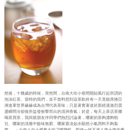
然後，十幾歲的時候，突然間，台南大街小巷間開始風行起所謂的
泡沫紅茶。當時的我們，並不曾料想到這茶飲終有一天竟能席捲亞
洲進軍世界赫赫成為台灣代表茶味；只是著實著迷於那經過激烈震
盪瞬間冷卻後所益發衝擊而出的清洌香氣；於是，每天上茶店茶攤
喝茶買茶，我與親朋友伴同學們熱烈討論著，哪家的茶夠濃夠勁
兒、哪家的清雅中餘味無窮、哪家寡淡如水顯然小氣用料不夠紮
實……；台南人自小裡養大的刁嘴脾性，即使一杯不過八塊十塊的廉