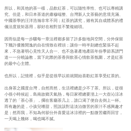
所以，和其他的茶一樣，品飲紅茶，可以隨性率性、也可以專精講
究。但是，和日本茶道的肅穆端整、台灣新人文茶藝的意境充滿、
中國茶學的汪洋浩瀚非常不同；紅茶的講究，雖有其自成體系的禮
儀法度規矩器用，卻好在相對並不繁複細瑣。
因而似是每一步驟每一章法裡都多留了許多餘地與空間，分外保留
下幾許優雅閒逸的自在情致在裡頭；讓你一時半刻總也緊張不起
來，不急著明心見性天人合一、也不急著產地產區年份季節系譜門
道一一分曉論教，當下此際的茶香與飲茶心情飲茶氛圍，才是紅茶
的最中心主體。
也所以，記憶裡，似乎是從很早以前就開始喜歡紅茶享受紅茶的。
出身茶之國度台灣，自然而然，生活裡總是少不了茶。所以，從很
小很小時候起，島南故鄉天氣熱，每日家裡總要沏上一大壺沁涼冰
透了的「茶心茶」，擱在客廳茶几上，誰口渴了便自去倒上一杯。
而有趣的是，小孩兒嗜甜，照說該對這淡泊微苦的茶汁不感興趣才
是；然而我，不知為何卻分外喜愛這冰涼裡的一點微苦繼而回甘，
一天喝上幾杯，喝也喝不膩。