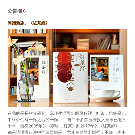
公告欄
簡體新版。《紅茶經》
在我的長長飲食研究、寫作生涯與出版歷程裡，紅茶，始終是此
中格外佔有一席之地的一類——自二十多歲沉浸投入至今已逾三
十年，而從2005年的《尋味．紅茶》到2017年的《紅茶經》，
都是這漫漫行途中的珍貴結晶。尤其在簡體出版裡，不僅十本中