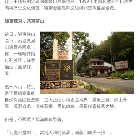
後，不僅被劃定為國家級自然保護區，1999年更因其豐富的自然生
態與歷史文化價值，獲聯合國教科文組織頒定為世界遺產。
鍾靈毓秀，武夷茶山
當日，驅車往山
區行，沿途見滿
山遍野茶園處
處、一畦畦仟陌
行列整齊，綠意
油油，煞是好
看。
然一入山，特別
過了警衛森嚴的
自然保護區檢查哨，進入正山小種產區地界，景象丕變。崇山疊
翠、溪澗處處，茂林蓊鬱、雲氣繚繞，果是鍾靈毓秀之地。
但是，茶園呢？我滿腹狐疑著。
「到處都是啊！」當地人呵呵笑著，朝著四周手一揮……