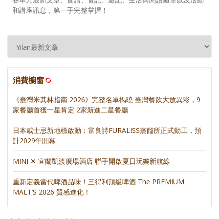
和講座訊息，第一手完整掌握！
消費櫥窗
《臺灣米其林指南 2026》完整名單揭曉 臺灣餐飲大放異彩，9
家餐廳首獲一星肯定 2家新進二星餐廳
日本威士忌新地標啟動：富良詩FURALISS蒸餾所正式動工，預
計2029年開幕
MINI ✕ 宜蘭凱渡廣場酒店 聯手開啟夏日玩樂新航線
重新定義當代啤酒品味！三得利頂級啤酒 The PREMIUM
MALT’S 2026 質感進化！