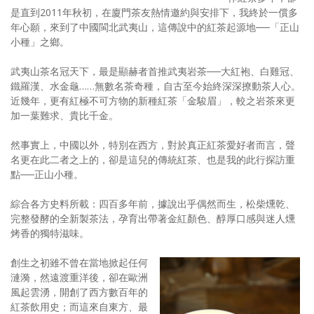
是直到2011年秋初，在廈門茶友熱情邀約與安排下，我終於一償多
照相簿
年心願，來到了中國閩北武夷山，這傳說中的紅茶起源地──「正山
小種」之鄉。
影音區
武夷山茶名冠天下，最是顯赫者首推武夷岩茶──大紅袍、白雞冠、
創意出版服務
鐵羅漢、水金龜……無數名茶奇種，自古至今始終深深撩動茶人心。
近幾年，更有紅極不可方物的新種紅茶「金駿眉」，較之岩茶來更
歷史區
加一葉難求、貴比千金。
關於Yilan
然事實上，中國以外，特別在西方，對於真正紅茶愛好者而言，聲
名更在此二者之上的，卻是這兒的傳統紅茶、也是我的此行探訪重
個人著作
點──正山小種。
活動實況記錄
綜合各方史料所載：四百多年前，據說出乎偶然而生，松柴燻乾、
媒體報導一覽
完整發酵的全新製茶法，孕育出帶著金紅顏色、醇厚口感與迷人燻
烤香的獨特滋味。
合作與代言
創生之初雖不曾在當地掀起任何
訂閱電子報
漣漪，然遠渡重洋後，卻在歐洲
風起雲湧，開創了西方數百年的
紅茶飲用史；而這來自東方、最