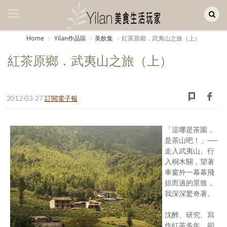
Yilan作品區
美食集
Home
Yilan作品區
美飲集
紅茶原鄉．武夷山之旅（上）
美飲集
紅茶原鄉．武夷山之旅（上）
廚房集
旅遊集
2012-03-27
訂閱電子報
旅遊美食集
「這哪是茶園，
生活風
是茶山吧！」──
走入武夷山、行
書房集
入桐木關，望著
車窗外一幕幕飛
日記簿
掠而過的景致，
我深深驚奇著。
餐桌週記
沈醉、研究、寫
享樂隨手拍
作紅茶多年，卻