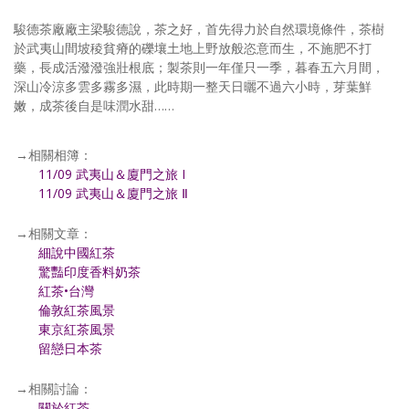
駿德茶廠廠主梁駿德說，茶之好，首先得力於自然環境條件，茶樹
於武夷山間坡稜貧瘠的礫壤土地上野放般恣意而生，不施肥不打
藥，長成活潑潑強壯根底；製茶則一年僅只一季，暮春五六月間，
深山冷涼多雲多霧多濕，此時期一整天日曬不過六小時，芽葉鮮
嫩，成茶後自是味潤水甜……
→相關相簿：
11/09 武夷山＆廈門之旅 I
11/09 武夷山＆廈門之旅 Ⅱ
→相關文章：
細說中國紅茶
驚豔印度香料奶茶
紅茶•台灣
倫敦紅茶風景
東京紅茶風景
留戀日本茶
→相關討論：
關於紅茶