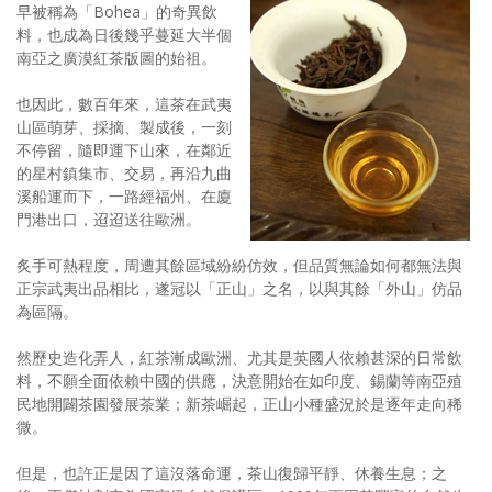
早被稱為「Bohea」的奇異飲
料，也成為日後幾乎蔓延大半個
南亞之廣漠紅茶版圖的始祖。
也因此，數百年來，這茶在武夷
山區萌芽、採摘、製成後，一刻
不停留，隨即運下山來，在鄰近
的星村鎮集市、交易，再沿九曲
溪船運而下，一路經福州、在廈
門港出口，迢迢送往歐洲。
炙手可熱程度，周遭其餘區域紛紛仿效，但品質無論如何都無法與
正宗武夷出品相比，遂冠以「正山」之名，以與其餘「外山」仿品
為區隔。
然歷史造化弄人，紅茶漸成歐洲、尤其是英國人依賴甚深的日常飲
料，不願全面依賴中國的供應，決意開始在如印度、錫蘭等南亞殖
民地開闢茶園發展茶業；新茶崛起，正山小種盛況於是逐年走向稀
微。
但是，也許正是因了這沒落命運，茶山復歸平靜、休養生息；之