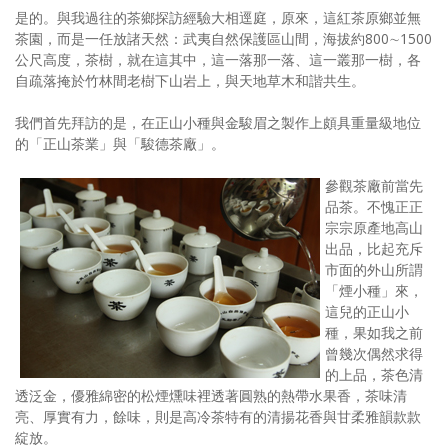
是的。與我過往的茶鄉探訪經驗大相逕庭，原來，這紅茶原鄉並無
茶園，而是一任放諸天然：武夷自然保護區山間，海拔約800∼1500
公尺高度，茶樹，就在這其中，這一落那一落、這一叢那一樹，各
自疏落掩於竹林間老樹下山岩上，與天地草木和諧共生。
我們首先拜訪的是，在正山小種與金駿眉之製作上頗具重量級地位
的「正山茶業」與「駿德茶廠」。
參觀茶廠前當先
品茶。不愧正正
宗宗原產地高山
出品，比起充斥
市面的外山所謂
「煙小種」來，
這兒的正山小
種，果如我之前
曾幾次偶然求得
的上品，茶色清
透泛金，優雅綿密的松煙燻味裡透著圓熟的熱帶水果香，茶味清
亮、厚實有力，餘味，則是高冷茶特有的清揚花香與甘柔雅韻款款
綻放。