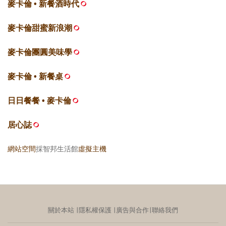
麥卡倫 • 新餐酒時代
麥卡倫甜蜜新浪潮
麥卡倫團圓美味學
麥卡倫 • 新餐桌
日日餐餐 • 麥卡倫
居心誌
網站空間
採智邦生活館
虛擬主機
關於本站
∣
隱私權保護
∣
廣告與合作
∣
聯絡我們