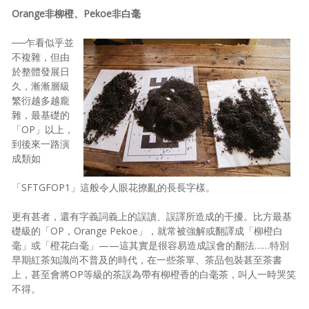
Orange非柳橙、Pekoe非白毫
──乍看似乎並
不複雜，但由
於整體發展日
久，漸漸層級
繁衍越多越龐
雜，最基礎的
「OP」以上，
到後來一路演
成類如
「SFTGFOP1」這般令人眼花撩亂的長長字樣。
更有甚者，還有字義詞義上的誤讀、誤譯所造成的干擾。比方最基
礎級的「OP，Orange Pekoe」，就常被強解或翻譯成「柳橙白
毫」或「橙花白毫」——這其實是很容易造成誤會的翻法……特別
早期紅茶知識尚不普及的時代，在一些茶單、茶品包裝甚至茶書
上，甚至會將OP等級的茶誤為帶有柳橙香的白毫茶，叫人一時哭笑
不得。