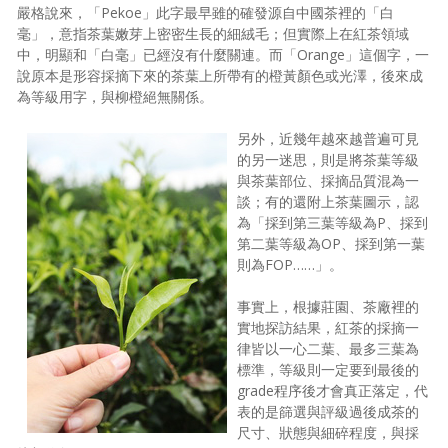
嚴格說來，「Pekoe」此字最早雖的確發源自中國茶裡的「白
毫」，意指茶葉嫩芽上密密生長的細絨毛；但實際上在紅茶領域
中，明顯和「白毫」已經沒有什麼關連。而「Orange」這個字，一
說原本是形容採摘下來的茶葉上所帶有的橙黃顏色或光澤，後來成
為等級用字，與柳橙絕無關係。
另外，近幾年越來越普遍可見
的另一迷思，則是將茶葉等級
與茶葉部位、採摘品質混為一
談；有的還附上茶葉圖示，認
為「採到第三葉等級為P、採到
第二葉等級為OP、採到第一葉
則為FOP……」。
事實上，根據莊園、茶廠裡的
實地探訪結果，紅茶的採摘一
律皆以一心二葉、最多三葉為
標準，等級則一定要到最後的
grade程序後才會真正落定，代
表的是篩選與評級過後成茶的
尺寸、狀態與細碎程度，與採