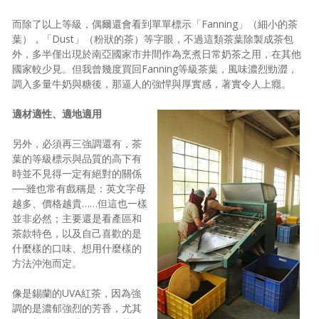
而除了以上等級，偶爾還會看到單單標示「Fanning」（細小的茶
葉），「Dust」（粉狀的茶）等字眼，不過這類茶葉除製成茶包
外，多半僅出現於南亞國家市井間作為烹煮日常奶茶之用，在其他
國家較少見。但我曾幾度買回Fanning等級茶葉，風味濃烈勁澀，
調入多量牛奶與糖後，那逼人的強悍與厚實感，著實令人上癮。
適材適性、適地適用
另外，必須再三強調還有，茶
葉的等級標示與品質的高下有
時並不見得一定有絕對的關係
──雖也常有戲稱是：英文字母
越多、價格越貴……但這也一樣
並非必然；主要還是看產區和
茶款特色，以及自己喜歡的是
什麼樣的口味、想用什麼樣的
方法沖泡而定。
像是錫蘭的UVA紅茶，因為強
調的是濃郁強烈的芳香，尤其