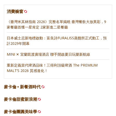
消費櫥窗
《臺灣米其林指南 2026》完整名單揭曉 臺灣餐飲大放異彩，9
家餐廳首獲一星肯定 2家新進二星餐廳
日本威士忌新地標啟動：富良詩FURALISS蒸餾所正式動工，預
計2029年開幕
MINI ✕ 宜蘭凱渡廣場酒店 聯手開啟夏日玩樂新航線
重新定義當代啤酒品味！三得利頂級啤酒 The PREMIUM
MALT’S 2026 質感進化！
麥卡倫 • 新餐酒時代
麥卡倫甜蜜新浪潮
麥卡倫團圓美味學