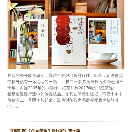
在我的長長飲食研究、寫作生涯與出版歷程裡，紅茶，始終是此
中格外佔有一席之地的一類——自二十多歲沉浸投入至今已逾三
十年，而從2005年的《尋味．紅茶》到2017年的《紅茶經》，
都是這漫漫行途中的珍貴結晶。尤其在簡體出版裡，不僅十本中
所佔有二，且兩本加起來，流傳與印行之深廣程度應也勝於其
他……
立即訂閱《Yilan美食生活玩家》電子報