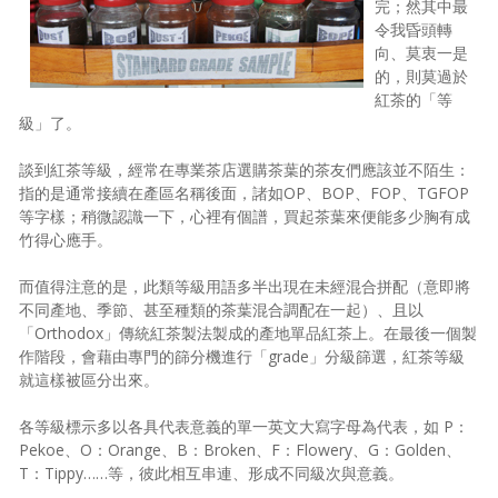
完；然其中最
照相簿
令我昏頭轉
向、莫衷一是
影音區
的，則莫過於
紅茶的「等
創意出版服務
級」了。
歷史區
談到紅茶等級，經常在專業茶店選購茶葉的茶友們應該並不陌生：
指的是通常接續在產區名稱後面，諸如OP、BOP、FOP、TGFOP
關於Yilan
等字樣；稍微認識一下，心裡有個譜，買起茶葉來便能多少胸有成
竹得心應手。
個人著作
而值得注意的是，此類等級用語多半出現在未經混合拼配（意即將
活動實況記錄
不同產地、季節、甚至種類的茶葉混合調配在一起）、且以
「Orthodox」傳統紅茶製法製成的產地單品紅茶上。在最後一個製
媒體報導一覽
作階段，會藉由專門的篩分機進行「grade」分級篩選，紅茶等級
就這樣被區分出來。
合作與代言
各等級標示多以各具代表意義的單一英文大寫字母為代表，如 P：
訂閱電子報
Pekoe、O：Orange、B：Broken、F：Flowery、G：Golden、
T：Tippy……等，彼此相互串連、形成不同級次與意義。