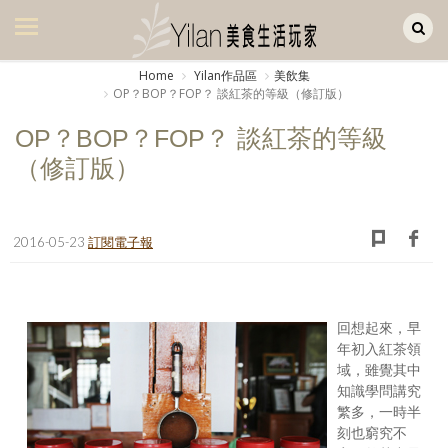
Yilan作品區
美食集
Home
Yilan作品區
美飲集
OP？BOP？FOP？ 談紅茶的等級（修訂版）
美飲集
OP？BOP？FOP？ 談紅茶的等級
廚房集
（修訂版）
旅遊集
旅遊美食集
2016-05-23
訂閱電子報
生活風
書房集
回想起來，早
日記簿
年初入紅茶領
域，雖覺其中
餐桌週記
知識學問講究
繁多，一時半
享樂隨手拍
刻也窮究不