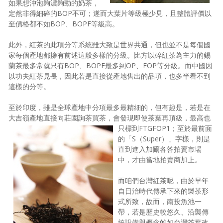
如果想沖泡夠濃夠勁的奶茶，
定然非得細碎的BOP不可；遂而大葉片等級極少見，且整體評價以
至價格都不如BOP、BOPF等級高。
此外，紅茶的此項分等系統雖大致是世界共通，但也並不是每個國
家每個產地都擁有前述這般多樣的分級。比方以碎紅茶為主力的錫
蘭茶最多常就只有BOP、BOPF最多到OP、FOP等分級。而中國因
以功夫紅茶見長，因此若是直接從產地售出的品項，也多半看不到
這樣的分等。
至於印度，雖是全球產地中分項最多最精細的，但有趣是，若是在
大吉嶺產地直接向莊園詢茶買茶，會發現即使茶葉再頂級，最高也
只標到FTGFOP1；
至於最前面
的「S（Super）」字樣，則是
直到進入加爾各答拍賣市場
中，才由當地拍賣商加上。
而咱們台灣紅茶呢，由於早年
自日治時代傳承下來的製茶形
式所致，故而，南投魚池一
帶，若是歷史較悠久、沿襲傳
統設備與概念的如台灣茶葉改