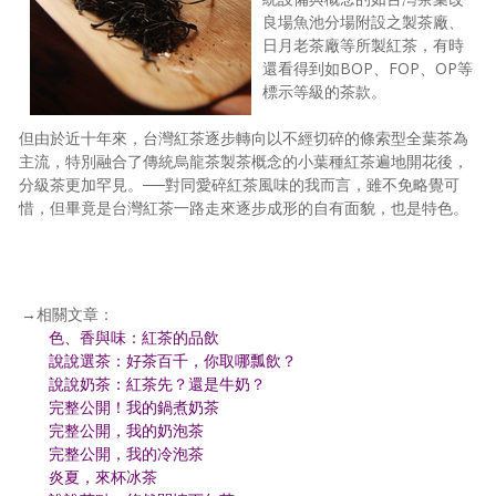
良場魚池分場附設之製茶廠、
日月老茶廠等所製紅茶，有時
還看得到如BOP、FOP、OP等
標示等級的茶款。
但由於近十年來，台灣紅茶逐步轉向以不經切碎的條索型全葉茶為
主流，特別融合了傳統烏龍茶製茶概念的小葉種紅茶遍地開花後，
分級茶更加罕見。──對同愛碎紅茶風味的我而言，雖不免略覺可
惜，但畢竟是台灣紅茶一路走來逐步成形的自有面貌，也是特色。
→相關文章：
色、香與味：紅茶的品飲
說說選茶：好茶百千，你取哪瓢飲？
說說奶茶：紅茶先？還是牛奶？
完整公開！我的鍋煮奶茶
完整公開，我的奶泡茶
完整公開，我的冷泡茶
炎夏，來杯冰茶