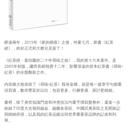
照相簿
影音區
創意出版服務
歷史區
睽違兩年，2015年《家的模樣》之後，仲夏七月，新書《紅茶
經》，終於正式和大夥兒見面了！
關於Yilan
《紅茶經：葉怡蘭的二十年尋味之旅》，我的第十六本著作。是
個人著作
2005年初版，繼而長銷熱賣十二年、影響深遠的首本紅茶書《尋味•
紅茶》的全盤翻新之作。
活動實況記錄
內容雖大致保留了《尋味•紅茶》既有架構，卻是每一篇章字句都重
媒體報導一覽
頭寫過，數倍豐富於以往，包容更多、行腳更廣、探討更精細。
合作與代言
書裡，除了身世知識門道和沖煮技法均重予增寫盤整外，還進一步
收錄了印度大吉嶺與錫金、錫蘭各茶區、中國武夷茶區之見聞旅記
訂閱電子報
與歸納所得，以及我的紅茶品鑑法與世界重要茶品牌的記述和列
舉。