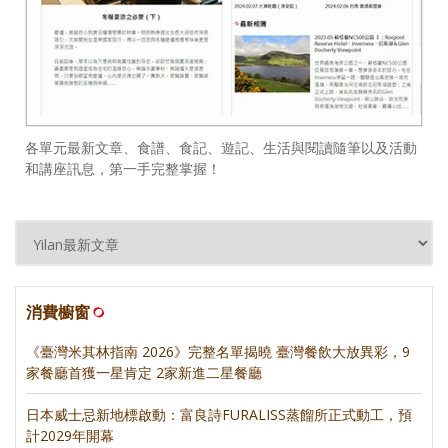
各單元最新文章、食譜、食記、遊記、生活與閱讀隨筆以及活動
和講座訊息，第一手完整掌握！
消費櫥窗
《臺灣米其林指南 2026》完整名單揭曉 臺灣餐飲大放異彩，9
家餐廳首獲一星肯定 2家新進二星餐廳
日本威士忌新地標啟動：富良詩FURALISS蒸餾所正式動工，預
計2029年開幕