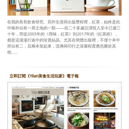
在我的長長飲食研究、寫作生涯與出版歷程裡，紅茶，始終是此
中格外佔有一席之地的一類——自二十多歲沉浸投入至今已逾三
十年，而從2005年的《尋味．紅茶》到2017年的《紅茶經》，
都是這漫漫行途中的珍貴結晶。尤其在簡體出版裡，不僅十本中
所佔有二，且兩本加起來，流傳與印行之深廣程度應也勝於其
他……
立即訂閱《Yilan美食生活玩家》電子報