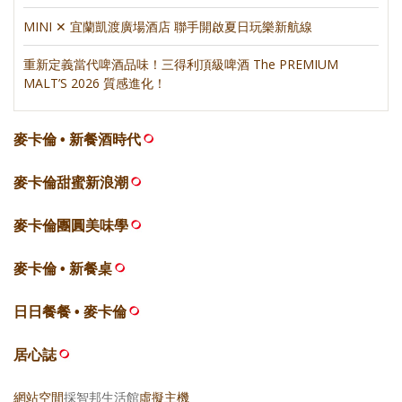
MINI ✕ 宜蘭凱渡廣場酒店 聯手開啟夏日玩樂新航線
重新定義當代啤酒品味！三得利頂級啤酒 The PREMIUM
MALT’S 2026 質感進化！
麥卡倫 • 新餐酒時代
麥卡倫甜蜜新浪潮
麥卡倫團圓美味學
麥卡倫 • 新餐桌
日日餐餐 • 麥卡倫
居心誌
網站空間
採智邦生活館
虛擬主機