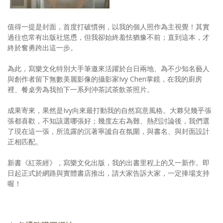
值得一提是封面，首度打破慣例，以我的個人照作為主視覺！其實
過往也常有出版社慫恿，但我卻始終羞怯猶豫不前；直到這本，才
終於奮勇跨出這一步。
為此，寫樂文化特別大手筆邀來活躍於台日兩地、為不少知名藝人
與創作者留下無數美麗影像的攝影家Ivy Chen掌鏡，在我的廚房
裡、餐桌旁為我拍下一系列沖茶試茶飲茶照片。
成果寄來，果然是Ivy向來最打動我的自然寫意風格。大夥兒幾乎張
張都喜歡，不知該選哪張好；幾度左右為難、熱烈討論後，我們選
了現在這一張，所流露的沉著寧謐自在氛圍，與書名、與封面設計
正相匹配。
新書《紅茶經》，寫樂文化出版，我的出書里程上的又一新作。即
日起正式於網路與實體書店推出，請大家告訴大家，一定捧場支持
喔！