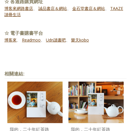
☆ 各通路購買網址
博客來網路書店
、
誠品書店＆網站
、
金石堂書店＆網站
、
TAAZE
讀冊生活
☆ 電子書購書平台
博客來
、
Readmoo
、
Udn讀書吧
、
樂天kobo
相關連結:
我的，二十年紅茶路
我的，二十年紅茶路