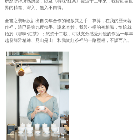
所歷所得所感所樂，以及《尋味•紅茶》後這十二年來，我於紅茶世
界的精進、深入、無入不自得。
全書之裝幀設計出自長年合作的楊啟巽之手；算算，在我的歷來著
作裡，這已是第九度攜手。說來奇妙，我與小楊的初相識，恰恰就
始於《尋味•紅茶》；悠悠十二載，可以充分感受到他的作品一年年
越發簡雅精練、見山是山，和我於紅茶裡的一路歷程，不謀而合。