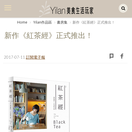
Yilan作品區
美食集
Home
Yilan作品區
書房集
新作《紅茶經》正式推出！
美飲集
新作《紅茶經》正式推出！
廚房集
旅遊集
2017-07-11
訂閱電子報
旅遊美食集
生活風
書房集
日記簿
餐桌週記
享樂隨手拍