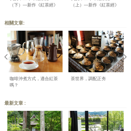
（下）—新作《紅茶經》
（上）—新作《紅茶經》
自序
自序
相關文章:
咖啡沖煮方式，適合紅茶
茶世界，調配正夯
嗎？
最新文章 :