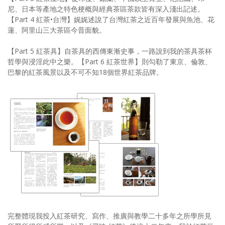
尼、日本等產地之特色梗概與經典茶區茶款皆有深入淺出記述。
【Part 4 紅茶•台灣】娓娓述說了台灣紅茶之近百年發展與魚池、花
蓮、阿里山三大茶區今昔面貌。
【Part 5 紅茶具】自茶具的西傳東漸史事，一路說到我的茶具茶杯
哲學與浸淫此中之樂。【Part 6 紅茶世界】則勾勒了東京、倫敦、
巴黎的紅茶風景以及不可不知18個世界紅茶品牌。
完整體現我投入紅茶研究、寫作、推廣與教學二十多年之所學所見