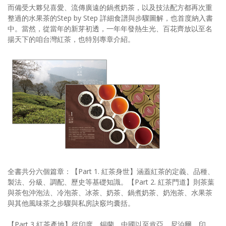
而備受大夥兒喜愛、流傳廣遠的鍋煮奶茶，以及技法配方都再次重
整過的水果茶的Step by Step 詳細食譜與步驟圖解，也首度納入書
中。當然，從當年的新芽初透，一年年發熱生光、百花齊放以至名
揚天下的咱台灣紅茶，也特別專章介紹。
全書共分六個篇章：【Part 1. 紅茶身世】涵蓋紅茶的定義、品種、
製法、分級、調配、歷史等基礎知識。【Part 2. 紅茶門道】則茶葉
與茶包沖泡法、冷泡茶、冰茶、奶茶、鍋煮奶茶、奶泡茶、水果茶
與其他風味茶之步驟與私房訣竅均囊括。
【Part 3 紅茶產地】從印度、錫蘭、中國以至肯亞、尼泊爾、印