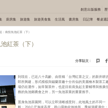
創意出版服務
歷
集
廚房集
旅遊集
旅遊美食集
生活風
書房集
日記簿
餐桌週
起：南投魚池紅茶（下）
魚池紅茶（下）
分享貼文 :
到現在，已近八十高齡、由世稱「台灣紅茶之父」的新井耕
郎所興建，形式模樣與錫蘭茶廠十分肖似的美麗檜木製茶工
場仍在運作，如常製茶外，也是目前肩負起主要輔導與推廣
務的魚池鄉農會之外，另一魚池茶業的重要推手。
置身魚池茶園間，可以立即清晰感受到，此地風土的不同一
般：700公尺海拔高度，群山環抱盆地地形，季候溫暖適中；