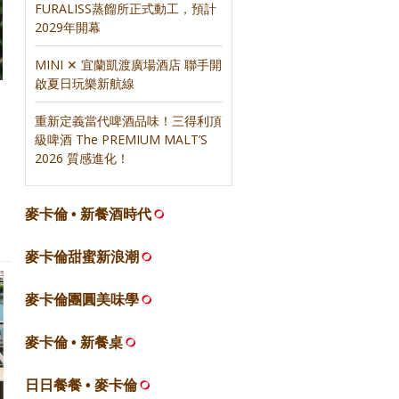
FURALISS蒸餾所正式動工，預計
2029年開幕
MINI ✕ 宜蘭凱渡廣場酒店 聯手開
啟夏日玩樂新航線
重新定義當代啤酒品味！三得利頂
級啤酒 The PREMIUM MALT’S
2026 質感進化！
麥卡倫 • 新餐酒時代
麥卡倫甜蜜新浪潮
麥卡倫團圓美味學
麥卡倫 • 新餐桌
日日餐餐 • 麥卡倫