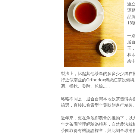
遂
運
品
18
一
居
玉
和印
柔
製法上，比起其他茶區的多多少少猶在
行近似南亞的Orthodox傳統紅茶設
凋、揉捻、發酵、乾燥……
略略不同是，迎合台灣本地飲茶習慣與
篩選，直接以條索型全葉狀態進行精製
近年來，更在魚池鄉農會的推動下，以
年之茶園管理經驗為根基，自然農法栽
茶園取得有機認證標章，與此刻全球消