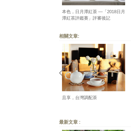
本色，日月潭紅茶 —「2018日月
潭紅茶評鑑賽」評審後記
相關文章:
且享，台灣調配茶
最新文章 :