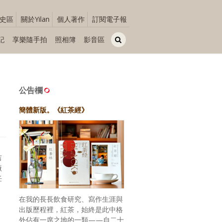
史區
關於Yilan
個人著作
訂閱電子報
記
享樂隨手拍
照相簿
影音區
公告欄
簡體新版。《紅茶經》
吉
廠
任
在我的長長飲食研究、寫作生涯與
出版歷程裡，紅茶，始終是此中格
外佔有一席之地的一類——自二十