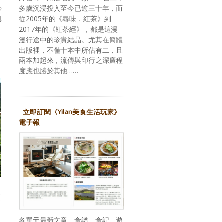
帶
多歲沉浸投入至今已逾三十年，而
俱
從2005年的《尋味．紅茶》到
2017年的《紅茶經》，都是這漫
漫行途中的珍貴結晶。尤其在簡體
出版裡，不僅十本中所佔有二，且
兩本加起來，流傳與印行之深廣程
度應也勝於其他……
立即訂閱《Yilan美食生活玩家》
電子報
更
各單元最新文章、食譜、食記、遊