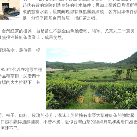
起伏有致的坡陵創造良好的排水條件；再加上鄰近日月潭所
來的豐富水氣，晨間向晚都有氤氳霧氣繚繞，各方因緣條件
足，無怪乎躍居台灣首屈一指紅茶之鄉。
，台灣紅茶的復興，自是當仁不讓全由魚池發軔、領軍。尤其九二一震災
聚焦投注於紅茶產業上，成果斐然。
薩姆茶樹，最值得一提
950年代以在地原生種
新品種茶樹；沈潛四十
分場的大力推動下，各
荷、柚子、肉桂、玫瑰的芬芳；滋味上則雖擁有南亞大葉種紅茶的強勁
馨
，口感卻顯得溫醇圓潤、不苦不澀，近似台灣山茶的絲絲野氣和柔滑口感
人著迷不已。