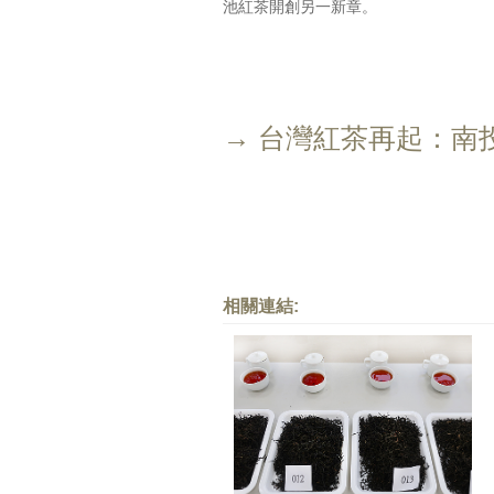
池紅茶開創另一新章。
→ 台灣紅茶再起：南
相關連結: