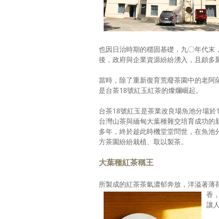
也因日治時期的穩固基礎，九〇年代末
後，政府與企業資源紛紛湧入，且頗多
當時，除了重新復育荒廢茶園中的老阿
是台茶18號紅玉紅茶的燦爛崛起。
台茶18號紅玉是茶業改良場魚池分場於1
台灣山茶與緬甸大葉種雜交培育成功的
多年，終於趁此時機堂堂問世，在魚池
方茶園紛紛栽植、取以製茶。
大葉種紅茶稱王
所製成的紅茶茶氣濃郁奔放，洋溢著薄
香
讓