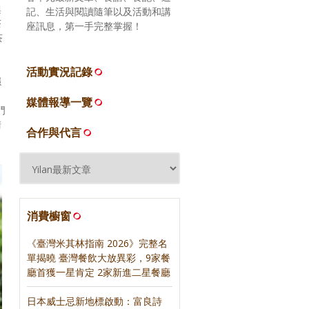
興
記、生活與閱讀隨筆以及活動和講
茶
座訊息，第一手完整掌握！
茶
活動實況記錄
穩
媒體報導一覽
門
清
合作與代言
消費櫥窗
《臺灣米其林指南 2026》完整名
單揭曉 臺灣餐飲大放異彩，9家餐
廳首獲一星肯定 2家新進二星餐廳
日本威士忌新地標啟動：富良詩