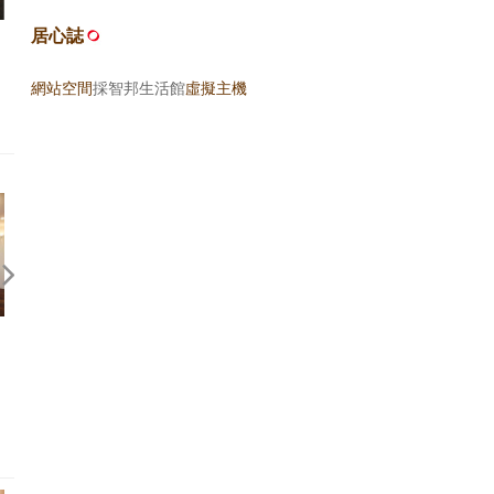
居心誌
網站空間
採智邦生活館
虛擬主機
OP？BOP？FOP？ 談紅茶的等
色、香與味：紅茶的品飲
級（修訂版）