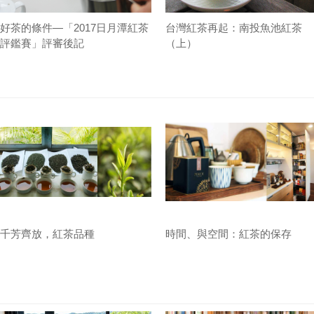
好茶的條件—「2017日月潭紅茶
台灣紅茶再起：南投魚池紅茶
評鑑賽」評審後記
（上）
千芳齊放，紅茶品種
時間、與空間：紅茶的保存