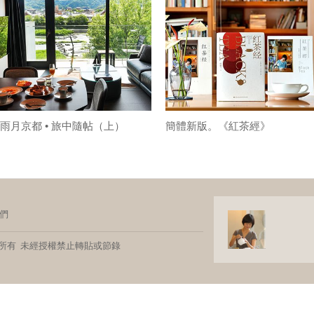
雨月京都 • 旅中隨帖（上）
簡體新版。《紅茶經》
們
玩家 版權所有 未經授權禁止轉貼或節錄