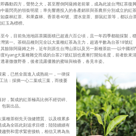
立即轟動四方，聲勢之大，甚至壓倒阿薩姆老前輩，成為此波台灣紅茶復
動中最閃亮的領銜明星；率先響應投入的各產銷班與茶農所分別成立的紅
牌如森林紅茶、和果森林、香茶巷40號、澀水皇茶、膨鼠紅茶等，都以台
號紅玉為標榜。
路至今，目前魚池地區茶園面積已超過六百公頃，且一年四季都能採製，
台灣第一。茶樹品種則完全以大葉種紅茶為主力，超過半數為台茶18號紅
，其餘除阿薩姆之外，近年則原生台灣山茶以及另一新種茶款──以中國祁
度Kyang大葉種雜交而成的台茶21號紅韻也逐漸打開知名度，前者飲來
中透著微微野香，後者流露優雅的蜜味與柚香，各見丰姿。
摸索，已然全面進入成熟統一，一律採
備與工法：採摘一心二葉或三葉，而後萎
喜好，製成的紅茶極高比例不經切碎、
、包裝出品。
大葉種茶樹先天強健體質、以及積累多
植成為全區此刻追求目標；陸陸續續有
費趨勢和需求緊密接軌，相信又將為魚