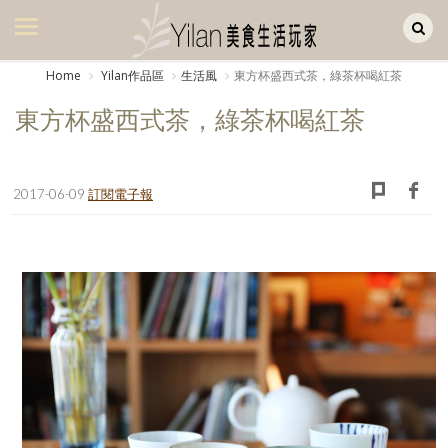
Yilan作品區
美食集
Home
Yilan作品區
生活風
東方杯盛西式茶，綠茶杯喝紅茶
美飲集
東方杯盛西式茶，綠茶杯喝紅茶
廚房集
旅遊集
2017-06-09
訂閱電子報
旅遊美食集
生活風
書房集
日記簿
餐桌週記
享樂隨手拍