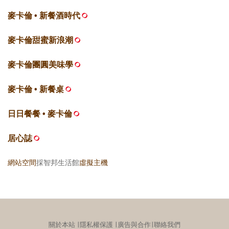
麥卡倫 • 新餐酒時代
麥卡倫甜蜜新浪潮
麥卡倫團圓美味學
麥卡倫 • 新餐桌
日日餐餐 • 麥卡倫
居心誌
網站空間
採智邦生活館
虛擬主機
關於本站
∣
隱私權保護
∣
廣告與合作
∣
聯絡我們