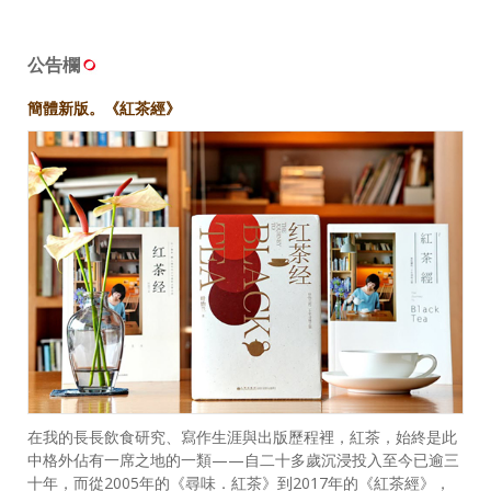
公告欄
簡體新版。《紅茶經》
在我的長長飲食研究、寫作生涯與出版歷程裡，紅茶，始終是此
中格外佔有一席之地的一類——自二十多歲沉浸投入至今已逾三
十年，而從2005年的《尋味．紅茶》到2017年的《紅茶經》，