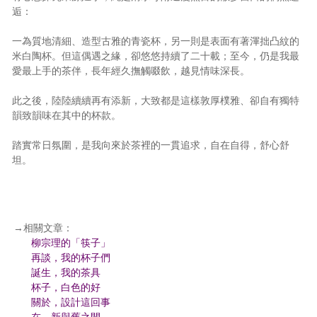
逅：
一為質地清細、造型古雅的青瓷杯，另一則是表面有著渾拙凸紋的
米白陶杯。但這偶遇之緣，卻悠悠持續了二十載；至今，仍是我最
愛最上手的茶伴，長年經久撫觸啜飲，越見情味深長。
此之後，陸陸續續再有添新，大致都是這樣敦厚樸雅、卻自有獨特
韻致韻味在其中的杯款。
踏實常日氛圍，是我向來於茶裡的一貫追求，自在自得，舒心舒
坦。
→相關文章：
柳宗理的「筷子」
再談，我的杯子們
誕生，我的茶具
杯子，白色的好
關於，設計這回事
在，新與舊之間