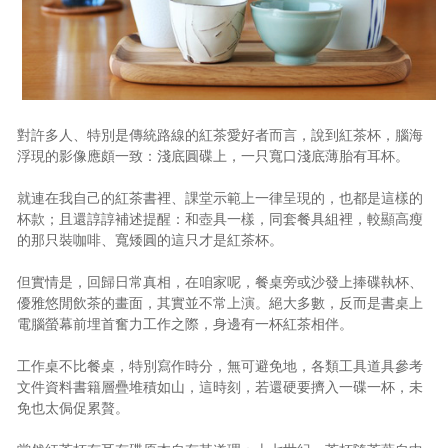
照相簿
影音區
創意出版服務
對許多人、特別是傳統路線的紅茶愛好者而言，說到紅茶杯，腦海
歷史區
浮現的影像應頗一致：淺底圓碟上，一只寬口淺底薄胎有耳杯。
關於Yilan
就連在我自己的紅茶書裡、課堂示範上一律呈現的，也都是這樣的
杯款；且還諄諄補述提醒：和壺具一樣，同套餐具組裡，較顯高瘦
個人著作
的那只裝咖啡、寬矮圓的這只才是紅茶杯。
活動實況記錄
但實情是，回歸日常真相，在咱家呢，餐桌旁或沙發上捧碟執杯、
優雅悠閒飲茶的畫面，其實並不常上演。絕大多數，反而是書桌上
媒體報導一覽
電腦螢幕前埋首奮力工作之際，身邊有一杯紅茶相伴。
合作與代言
工作桌不比餐桌，特別寫作時分，無可避免地，各類工具道具參考
文件資料書籍層疊堆積如山，這時刻，若還硬要擠入一碟一杯，未
訂閱電子報
免也太侷促累贅。