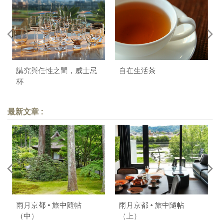
講究與任性之間，威士忌
自在生活茶
杯
最新文章 :
雨月京都 • 旅中隨帖
雨月京都 • 旅中隨帖
（中）
（上）