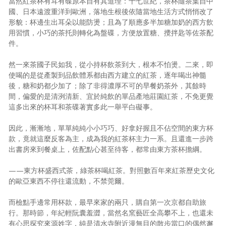
當然紅茶杯有耳有碟原本自有其道理：十七世紀，茶杯隨茶葉自中
國、日本遠渡重洋到歐洲，落地生根後依隨當地生活方式悄悄改了
形貌：杯邊生出耳朵以能防燙；且為了順應多半加糖加奶的西方飲
用習慣，小巧的茶托則轉化為盤碟，方便放置糖、攪拌匙等佐茶配
件。
然一來茶國子民如我，從小持杯飲茶到大，根本不怕燙。二來，即
使喝的是從產製到品飲體系都由西方建立的紅茶，逐年喝出神髓
後，糖和奶都少加了；除了非得濃厚不可的早餐奶茶外，其餘時
間，偏愛的是清洌清新、宜於純飲的單品產地莊園紅茶，不免更覺
這多出來的杯耳和茶碟著實多此一舉平白礙事。
因此，漸漸地，單單純純小小巧巧、好拿好握且不佔空間的東方杯
款，竟就這麼反客為主，成為我的紅茶杯主力一系。且還進一步跨
出書房來到餐桌上，佐配點心甚至待客，都常由東方茶杯擔綱。
——東方杯盛西式茶，綠茶杯喝紅茶。對照數百年來紅茶歷史文化
的歐亞東西不停往還流動，不禁莞爾。
而檢點手邊常用杯款，最早來家的兩只，購自第一次京都自助旅
行。那時節，年紀輕阮囊羞澀，當然名窯藝匠全高攀不上，也還未
有心思探究來源姓字，純是清水寺附近漫無目的散步當口的偶然邂