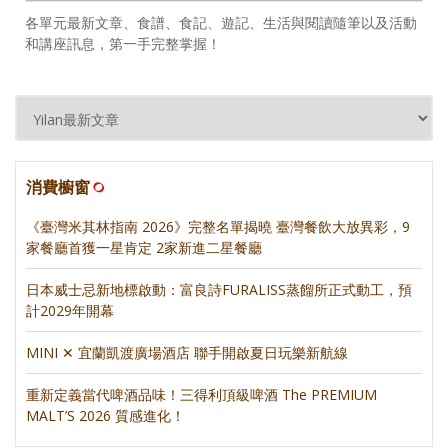
各單元最新文章、食譜、食記、遊記、生活與閱讀隨筆以及活動
和講座訊息，第一手完整掌握！
消費櫥窗
《臺灣米其林指南 2026》完整名單揭曉 臺灣餐飲大放異彩，9
家餐廳首獲一星肯定 2家新進二星餐廳
日本威士忌新地標啟動：富良詩FURALISS蒸餾所正式動工，預
計2029年開幕
MINI ✕ 宜蘭凱渡廣場酒店 聯手開啟夏日玩樂新航線
重新定義當代啤酒品味！三得利頂級啤酒 The PREMIUM
MALT’S 2026 質感進化！