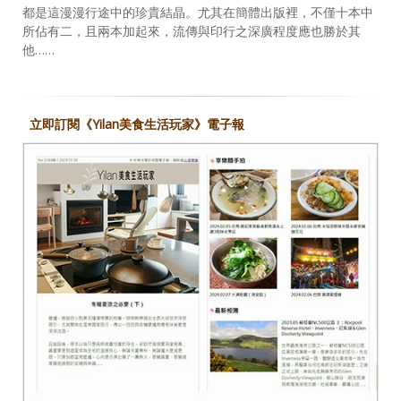
都是這漫漫行途中的珍貴結晶。尤其在簡體出版裡，不僅十本中
所佔有二，且兩本加起來，流傳與印行之深廣程度應也勝於其
他……
立即訂閱《Yilan美食生活玩家》電子報