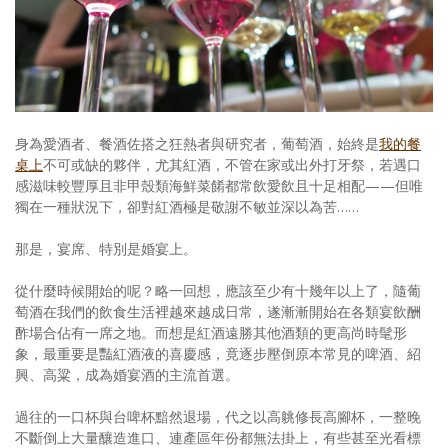
照相簿
影音區
創意出版服務
身為愛酒者、餐酒佐搭之狂熱者與研究者，葡萄酒，始終是
我的餐
歷史區
桌上
不可或缺的夥伴，尤其紅酒，不管在家或出外打牙祭，若遇口
感滋味較豐厚且非甲殼類海鮮菜餚都常飲愛飲且十足相配——但唯
關於Yilan
獨在一種狀況下，卻對紅酒極是敬謝不敏並深以為苦……
個人著作
那是，宴席、特別是婚宴上。
活動實況記錄
從什麼時候開始的呢？略一回想，應該至少有十幾年以上了，隨葡
媒體報導一覽
萄酒在我們的飲食生活裡越來越成日常，遂漸漸開始在各類宴飲酬
酢場合佔有一席之地。而想是紅酒遠勝其他酒類的更高尚時髦形
合作與代言
象，最重要是豔紅酒液的喜慶感，竟逐步壓倒原本常見的啤酒、紹
興、高粱，成為婚宴酒的主流首選。
訂閱電子報
過往的一口杯與台啤杯黯然退場，代之以高䠷修長高腳杯，一整晚
不斷倒上大量釀造進口、連產區年份都無法掛上，有些甚至光看標