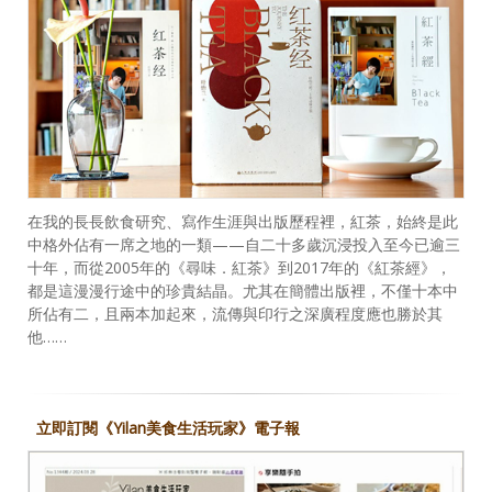
在我的長長飲食研究、寫作生涯與出版歷程裡，紅茶，始終是此
中格外佔有一席之地的一類——自二十多歲沉浸投入至今已逾三
十年，而從2005年的《尋味．紅茶》到2017年的《紅茶經》，
都是這漫漫行途中的珍貴結晶。尤其在簡體出版裡，不僅十本中
所佔有二，且兩本加起來，流傳與印行之深廣程度應也勝於其
他……
立即訂閱《Yilan美食生活玩家》電子報