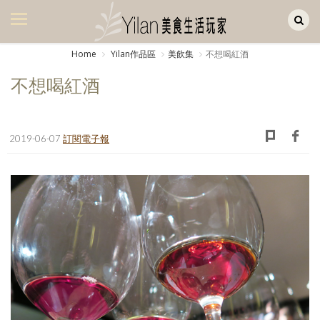
Yilan作品區
美食集
Home
Yilan作品區
美飲集
不想喝紅酒
美飲集
不想喝紅酒
廚房集
旅遊集
2019-06-07
訂閱電子報
旅遊美食集
生活風
書房集
日記簿
餐桌週記
享樂隨手拍