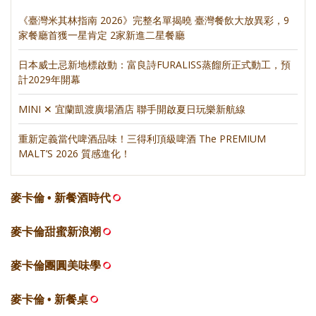
《臺灣米其林指南 2026》完整名單揭曉 臺灣餐飲大放異彩，9
家餐廳首獲一星肯定 2家新進二星餐廳
日本威士忌新地標啟動：富良詩FURALISS蒸餾所正式動工，預
計2029年開幕
MINI ✕ 宜蘭凱渡廣場酒店 聯手開啟夏日玩樂新航線
重新定義當代啤酒品味！三得利頂級啤酒 The PREMIUM
MALT’S 2026 質感進化！
麥卡倫 • 新餐酒時代
麥卡倫甜蜜新浪潮
麥卡倫團圓美味學
麥卡倫 • 新餐桌