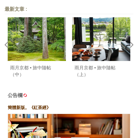
最新文章 :
雨月京都 • 旅中隨帖
雨月京都 • 旅中隨帖
（中）
（上）
公告欄
簡體新版。《紅茶經》