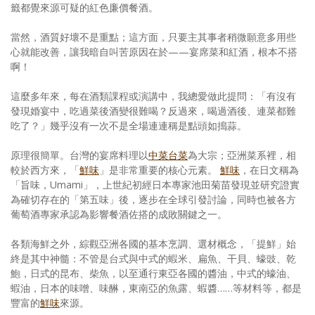
籤都覺來源可疑的紅色廉價餐酒。
當然，酒質好壞不是重點；這方面，只要主其事者稍微願意多用些
心就能改善，讓我暗自叫苦原因在於——宴席菜和紅酒，根本不搭
啊！
這麼多年來，每在酒類課程或演講中，我總愛做此提問：「有沒有
發現婚宴中，吃過菜後酒變很難喝？反過來，喝過酒後、連菜都難
吃了？」幾乎沒有一次不是全場連連稱是點頭如搗蒜。
原理很簡單。台灣的宴席料理以
中菜
台菜
為大宗；亞洲菜系裡，相
較於西方來，「
鮮味
」是非常重要的核心元素。
鮮味
，在日文稱為
「旨味，Umami」，上世紀初經日本專家池田菊苗發現並研究證實
為確切存在的「第五味」後，逐步在全球引發討論，同時也被各方
葡萄酒專家承認為影響餐酒佐搭的成敗關鍵之一。
各類海鮮之外，綜觀亞洲各國的基本烹調、選材概念，「提鮮」始
終是其中神髓：不管是台式與中式的蝦米、扁魚、干貝、蠔豉、乾
鮑，日式的昆布、柴魚，以至通行東亞各國的醬油，中式的蠔油、
蝦油，日本的味噌、味醂，東南亞的魚露、蝦醬……等材料等，都是
豐富的
鮮味
來源。