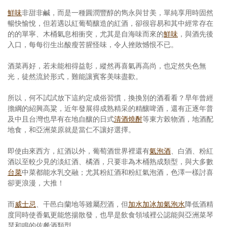
鮮味
非甜非鹹，而是一種圓潤豐醇的雋永與甘美，單純享用時固然
暢快愉悅，但若遇以紅葡萄釀造的紅酒，卻很容易和其中經常存在
的的單寧、木桶氣息相衝突，尤其是自海味而來的
鮮味
，與酒先後
入口，每每衍生出酸瘦苦腥怪味，令人挫敗憾恨不已。
酒菜再好，若未能相得益彰，縱然再喜氣再高尚，也定然失色無
光，徒然流於形式，難能讓賓客美味盡歡。
所以，何不試試放下這約定成俗習慣，換換別的酒看看？早年曾經
擔綱的紹興高粱，近年發展得成熟精采的精釀啤酒，還有正逐年普
及中且台灣也早有在地自釀的日式
清酒
燒酎
等東方榖物酒，地酒配
地食，和亞洲菜原就是當仁不讓好選擇。
即使由來西方，紅酒以外，葡萄酒世界裡還有
氣泡酒
、白酒、粉紅
酒以至較少見的淡紅酒、橘酒，只要非為木桶熟成類型，與大多數
台菜
中菜都能水乳交融；尤其粉紅酒和粉紅氣泡酒，色澤一樣討喜
卻更浪漫，大推！
而
威士忌
、干邑白蘭地等雖屬烈酒，但
加水加冰加氣泡水
降低酒精
度同時使香氣更能悠揚散發，也早是飲食領域裡公認能與亞洲菜琴
瑟和鳴的佐餐酒類型。