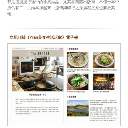
都是這漫漫行途中的珍貴結晶。尤其在簡體出版裡，不僅十本中
所佔有二，且兩本加起來，流傳與印行之深廣程度應也勝於其
他……
立即訂閱《Yilan美食生活玩家》電子報