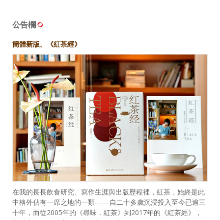
公告欄
簡體新版。《紅茶經》
在我的長長飲食研究、寫作生涯與出版歷程裡，紅茶，始終是此
中格外佔有一席之地的一類——自二十多歲沉浸投入至今已逾三
十年，而從2005年的《尋味．紅茶》到2017年的《紅茶經》，