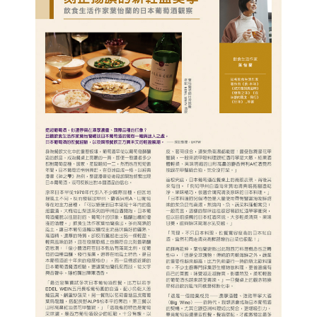
照相簿
影音區
創意出版服務
歷史區
關於Yilan
個人著作
活動實況記錄
媒體報導一覽
合作與代言
訂閱電子報