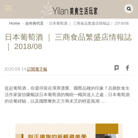
Yilan作品區
美食集
Home
合作與代言
日本葡萄酒 ｜ 三商食品繁盛店情報誌｜ 2018/08
美飲集
日本葡萄酒 ｜ 三商食品繁盛店情報誌
廚房集
｜ 2018/08
旅遊集
旅遊美食集
2020-08-14
訂閱電子報
生活風
提起葡萄酒，你還停留在渾厚濃重、國際品種的印象？且聽飲食生
活作家葉怡蘭暢談日本葡萄酒的獨樹一幟與迷人之處，日本葡萄酒
書房集
的佐餐經驗，以及國際餐飲正方興未艾的輕盈風潮……
日記簿
餐桌週記
享樂隨手拍