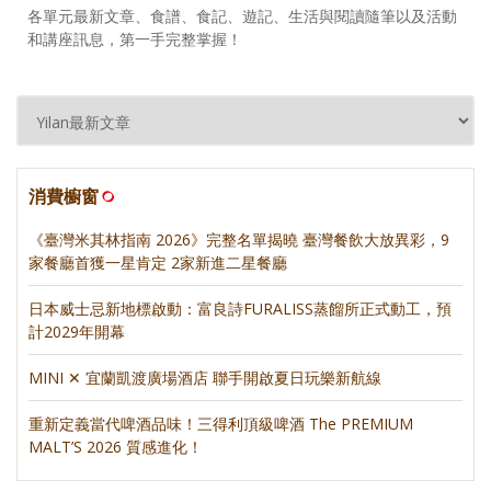
各單元最新文章、食譜、食記、遊記、生活與閱讀隨筆以及活動
和講座訊息，第一手完整掌握！
消費櫥窗
《臺灣米其林指南 2026》完整名單揭曉 臺灣餐飲大放異彩，9
家餐廳首獲一星肯定 2家新進二星餐廳
日本威士忌新地標啟動：富良詩FURALISS蒸餾所正式動工，預
計2029年開幕
MINI ✕ 宜蘭凱渡廣場酒店 聯手開啟夏日玩樂新航線
重新定義當代啤酒品味！三得利頂級啤酒 The PREMIUM
MALT’S 2026 質感進化！