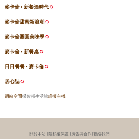
麥卡倫 • 新餐酒時代
麥卡倫甜蜜新浪潮
麥卡倫團圓美味學
麥卡倫 • 新餐桌
日日餐餐 • 麥卡倫
居心誌
網站空間
採智邦生活館
虛擬主機
關於本站
∣
隱私權保護
∣
廣告與合作
∣
聯絡我們