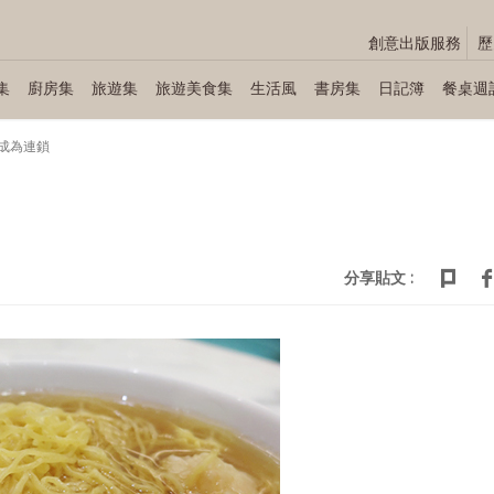
創意出版服務
歷
集
廚房集
旅遊集
旅遊美食集
生活風
書房集
日記簿
餐桌週
成為連鎖
分享貼文 :