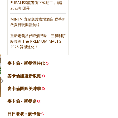
FURALISS蒸餾所正式動工，預計
2029年開幕
MINI ✕ 宜蘭凱渡廣場酒店 聯手開
啟夏日玩樂新航線
重新定義當代啤酒品味！三得利頂
級啤酒 The PREMIUM MALT’S
2026 質感進化！
麥卡倫 • 新餐酒時代
麥卡倫甜蜜新浪潮
麥卡倫團圓美味學
麥卡倫 • 新餐桌
且談，《2022 米其林指南》「必
日常裡的外食
比登推介」之台南版
日日餐餐 • 麥卡倫