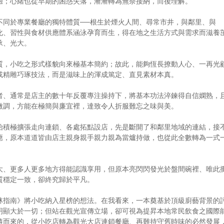
驗；心緒也從早期的困惑失落，漸漸轉為無奈接納，而後理解。
不同於專業餐廳的獨特體質──根生於煙火人間、尋常市井，與鄰里、與
化、習性與食材供應體系涵泳孕育而生，得在地之生活方式與需求而滋養
承、光大。
質，小吃之形式樣貌向來極基本簡約；故此，能夠恆長撩動人心、一再光
或精雕巧琢技法，而是滋味上的渾成篤定、直見素材本真。
者、通常是店主的數十年反覆專注操持下，將基本功法淬鍊得自信嫻熟，
微調，方能在極簡與廉宜裡，達致令人折服難忘之味與美。
始積極擴張走向連鎖、各處拓點設店，先是斷開了和鄰里地域的連結，接
應，原本道道皆由店主親身親手親力親為當爐持做，也從此全數轉為一式
大、更多人更多地方得能認識享用，但原本亮閃閃發光於盤間碗裡、唯此
質穩定一致，卻終究歸於平凡。
林指南》將小吃納入星榜的想法。在我看來，一本奠基於頂級廚藝背景的
明顯大於一切；但站在觀光宣傳立場，卻可視為提昇本地常民飲食之國際
隨而來的，從小吃店轉為觀光大店連鎖餐廳、再難持守舊時味的必然發展