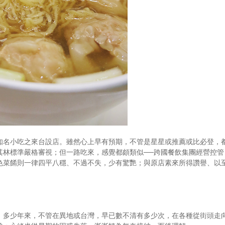
知名小吃之來台設店。雖然心上早有預期，不管是星星或推薦或比必登，
其林標準嚴格審視；但一路吃來，感覺都頗類似──跨國餐飲集團經營控管
色菜餚則一律四平八穩、不過不失，少有驚艷；與原店素來所得讚譽、以
，多少年來，不管在異地或台灣，早已數不清有多少次，在各種從街頭走