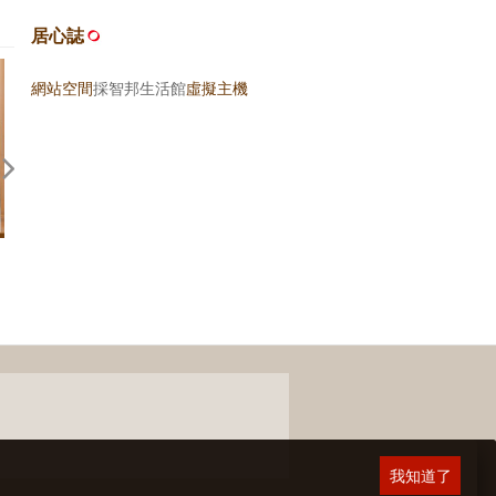
居心誌
網站空間
採智邦生活館
虛擬主機
回應期待？關於，《台灣米其林
旅行的力量 — 近來幾本書
指南 2026》
後記
我知道了