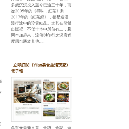
多歲沉浸投入至今已逾三十年，而
從2005年的《尋味．紅茶》到
2017年的《紅茶經》，都是這漫
漫行途中的珍貴結晶。尤其在簡體
出版裡，不僅十本中所佔有二，且
兩本加起來，流傳與印行之深廣程
度應也勝於其他……
立即訂閱《Yilan美食生活玩家》
電子報
都
至
向
各單元最新文章、食譜、食記、遊