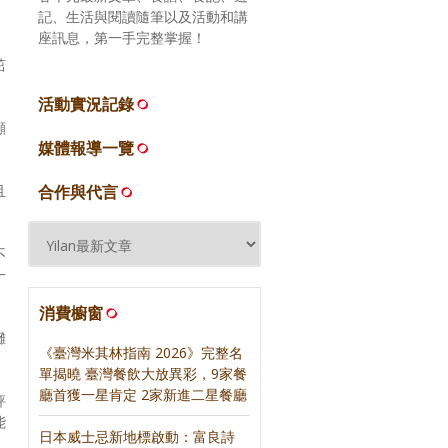
記、生活與閱讀隨筆以及活動和講
座訊息，第一手完整掌握！
茁
活動實況記錄
顧
媒體報導一覽
且
合作與代言
不
一
消費櫥窗
攤
《臺灣米其林指南 2026》完整名
單揭曉 臺灣餐飲大放異彩，9家餐
廳首獲一星肯定 2家新進二星餐廳
評
能
日本威士忌新地標啟動：富良詩
，