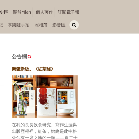
史區
關於Yilan
個人著作
訂閱電子報
記
享樂隨手拍
照相簿
影音區
公告欄
簡體新版。《紅茶經》
在我的長長飲食研究、寫作生涯與
出版歷程裡，紅茶，始終是此中格
外佔有一席之地的一類——自二十