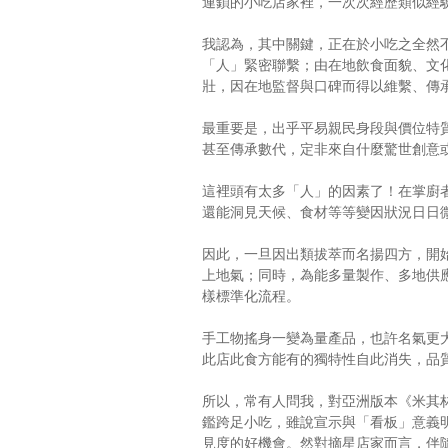
連鎖的小吃店家裡，一次次經歷類似經
我認為，其中關鍵，正在於小吃之全然
「人」緊密聯繫；由在地飲食面貌、文
壯，因在地監督與口碑而得以維繫、傳
最重要是，出乎平易親民身段與價位特
甚至傳承數代，定非來自什麼驚世創意
這裡頭有太多「人」的因素了！在掌廚
還能洞見天候、食材等等變因狀況日日
因此，一旦因出類拔萃而名揚四方，開
上地氣；同時，為能多量製作、多地供
樣標準化流程。
手工物搖身一變為量產品，也許名氣更
此店此食方能有的獨特性自此消失，品
所以，常有人問我，對亞洲版本《米其
鑑跨足小吃，雖說宣示與「看板」意義
見度的好機會。然對摘星店家而言，伴