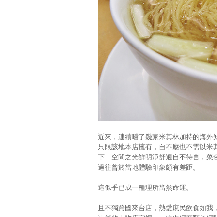
近來，連續嚐了幾家米其林加持的海外
只限該地本店擁有，自不應也不需以米
下，空間之光鮮明淨舒適自不待言，菜
過往曾於當地體驗印象頗有差距。
這似乎已成一種理所當然命運。
且不獨跨國來台店，熱愛庶民飲食如我