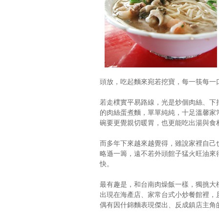
頭放，吃起麵來宛若挖寶，每一筷每一
若走樸實平易路線，光是炒個肉絲、下
的肉絲蛋煮麵，單單純純，十足溫馨家
碗要更覺親切暖胃，也更能吃出湯與食
而多年下來越來越覺得，雖說家裡自己
略遜一籌，遠不若外頭館子猛火旺油來
快。
最有趣是，和台南肉燥飯一樣，獨挑大
出現在海產店、家常台式小炒餐館裡，
偶有因什錦麵表現傑出、反成鎮店主角