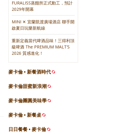
FURALISS蒸餾所正式動工，預計
2029年開幕
MINI ✕ 宜蘭凱渡廣場酒店 聯手開
啟夏日玩樂新航線
重新定義當代啤酒品味！三得利頂
級啤酒 The PREMIUM MALT’S
2026 質感進化！
麥卡倫 • 新餐酒時代
麥卡倫甜蜜新浪潮
麥卡倫團圓美味學
麥卡倫 • 新餐桌
日日餐餐 • 麥卡倫