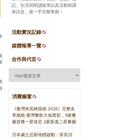
記、生活與閱讀隨筆以及活動和講
座訊息，第一手完整掌握！
活動實況記錄
來
媒體報導一覽
後
合作與代言
渾
應
錄
消費櫥窗
《臺灣米其林指南 2026》完整名
單揭曉 臺灣餐飲大放異彩，9家餐
廳首獲一星肯定 2家新進二星餐廳
日本威士忌新地標啟動：富良詩