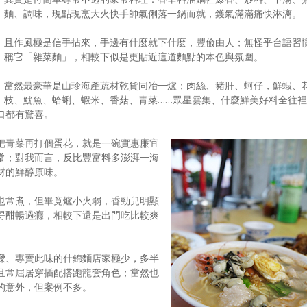
麵、調味，現點現烹大火快手帥氣俐落一鍋而就，鑊氣滿滿痛快淋漓。
且作風極是信手拈來，手邊有什麼就下什麼，豐儉由人；無怪乎台語習
稱它「雜菜麵」，相較下似是更貼近這道麵點的本色與氛圍。
當然最豪華是山珍海產蔬材乾貨同冶一爐；肉絲、豬肝、蚵仔，鮮蝦、
枝、魷魚、蛤蜊、蝦米、香菇、青菜……眾星雲集、什麼鮮美好料全往裡
口都有驚喜。
把青菜再打個蛋花，就是一碗實惠廉宜
常；對我而言，反比豐富料多澎湃一海
材的鮮醇原味。
也常煮，但畢竟爐小火弱，香勁兒明顯
得酣暢過癮，相較下還是出門吃比較爽
樑、專賣此味的什錦麵店家極少，多半
且常屈居穿插配搭跑龍套角色；當然也
的意外，但案例不多。