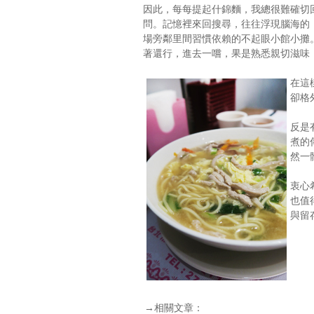
因此，每每提起什錦麵，我總很難確切
問。記憶裡來回搜尋，往往浮現腦海的
場旁鄰里間習慣依賴的不起眼小館小攤
著還行，進去一嚐，果是熟悉親切滋味
在這
卻格
反是
煮的
然一
衷心
也值
與留
→相關文章：