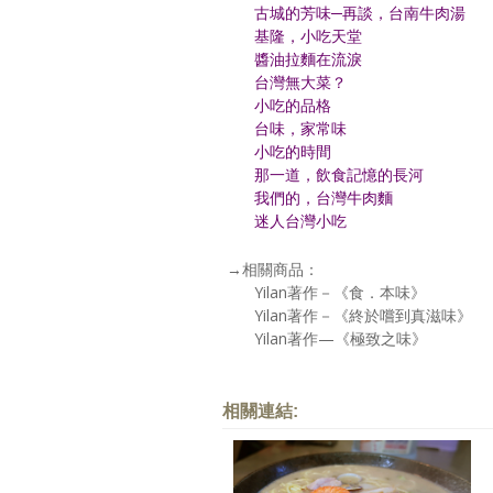
古城的芳味─再談，台南牛肉湯
基隆，小吃天堂
醬油拉麵在流淚
台灣無大菜？
小吃的品格
台味，家常味
小吃的時間
那一道，飲食記憶的長河
我們的，台灣牛肉麵
迷人台灣小吃
→相關商品：
Yilan著作－《食．本味》
Yilan著作－《終於嚐到真滋味》
Yilan著作—《極致之味》
相關連結: