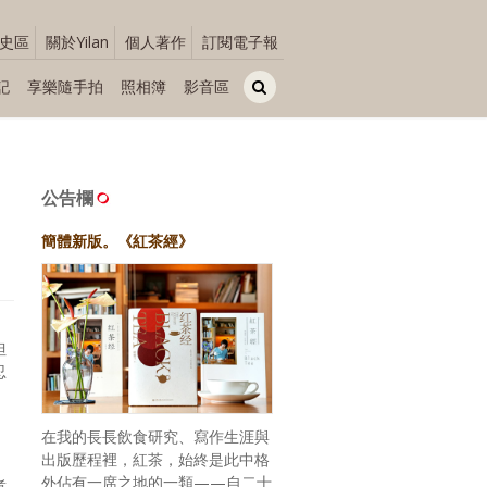
史區
關於Yilan
個人著作
訂閱電子報
記
享樂隨手拍
照相簿
影音區
公告欄
簡體新版。《紅茶經》
但
忍
在我的長長飲食研究、寫作生涯與
出版歷程裡，紅茶，始終是此中格
外佔有一席之地的一類——自二十
煮