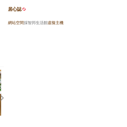
居心誌
網站空間
採智邦生活館
虛擬主機
虱目魚之味
老派口味