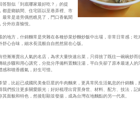
回答類似「到底哪家最好吃？」的提
，都是鄉鎮間、住宅區以至巷弄裡、市
。最常是道旁偶然瞧見了，門口香氣聞
，分外欣喜愉悅。
樣的地方，什錦麵常是夾雜在各種炒菜炒麵炒飯中出場，非常日常感；吃
外舒心合味，細水長流般自自然然留在心版。
有些漸漸賣出人氣的名店，為求大量快速出菜，只得捨了既往一碗碗炒而
傳統步驟和用心講究，分批分序備料置麵注湯，平白失卻了原本最迷人的
體感和噴香鑊氣，好生可惜。
希望，比起已成國民美食巨星的牛肉麵來，更具常民生活氣息的什錦麵，
得我們投注更多關愛眼光；好好梳理出背景身世、材料、配方、技法，記
存其面貌和特色，然後彰顯並發揚，成為台灣在地麵點的另一代表。