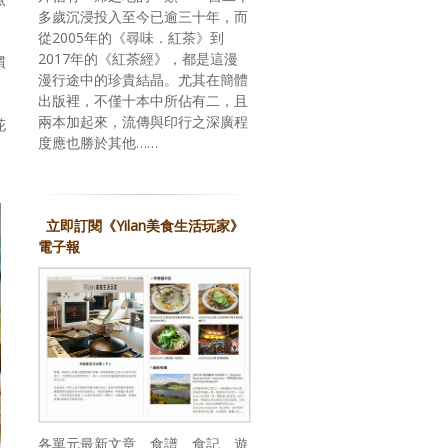
多歲沉浸投入至今已逾三十年，而
從2005年的《尋味．紅茶》到
2017年的《紅茶經》，都是這漫
慣
漫行途中的珍貴結晶。尤其在簡體
出版裡，不僅十本中所佔有二，且
兩本加起來，流傳與印行之深廣程
花
度應也勝於其他……
立即訂閱《Yilan美食生活玩家》
電子報
各單元最新文章、食譜、食記、遊