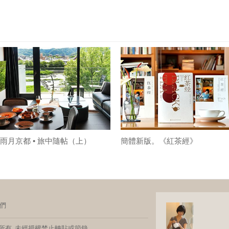
雨月京都 • 旅中隨帖（上）
簡體新版。《紅茶經》
們
玩家 版權所有 未經授權禁止轉貼或節錄