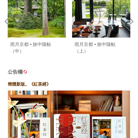
雨月京都 • 旅中隨帖
雨月京都 • 旅中隨帖
（中）
（上）
公告欄
簡體新版。《紅茶經》