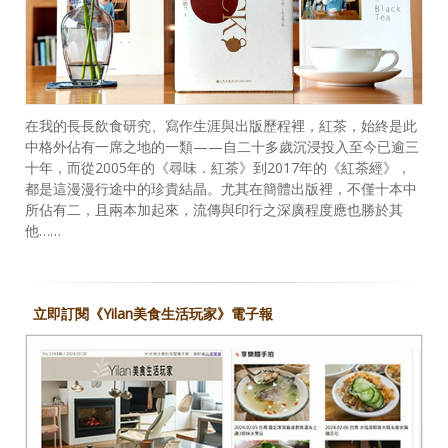
在我的長長飲食研究、寫作生涯與出版歷程裡，紅茶，始終是此
中格外佔有一席之地的一類——自二十多歲沉浸投入至今已逾三
十年，而從2005年的《尋味．紅茶》到2017年的《紅茶經》，
都是這漫漫行途中的珍貴結晶。尤其在簡體出版裡，不僅十本中
所佔有二，且兩本加起來，流傳與印行之深廣程度應也勝於其
他……
立即訂閱《Yilan美食生活玩家》電子報