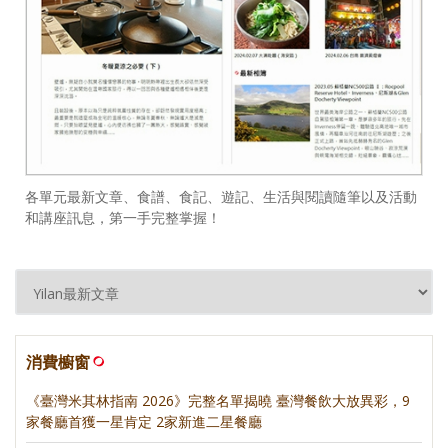
各單元最新文章、食譜、食記、遊記、生活與閱讀隨筆以及活動
和講座訊息，第一手完整掌握！
消費櫥窗
《臺灣米其林指南 2026》完整名單揭曉 臺灣餐飲大放異彩，9
家餐廳首獲一星肯定 2家新進二星餐廳