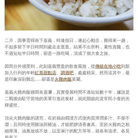
照相簿
影音區
創意出版服務
二月，因事需得南下嘉義，時逢假日，遂起心動念，難得來一趟，
歷史區
不如多留下半日時間到處走走逛逛。結果不出所料，素性貪饞，也
不過短短半日時間，卻是一路吃喝，演成了個大食之旅。
關於Yilan
因而分外感受到，此刻嘉義豐盈的飲食風致，從
傳統在地小吃
到新
個人著作
加入行列的年輕
紅茶甜點店
、
調酒吧
，處處精采。然而這其中，最
是印象深刻難忘……卻還是
火雞肉飯
莫屬。
活動實況記錄
嘉義火雞肉飯雖聞名遐邇，其實發展時間不過短短數十年，據說是
媒體報導一覽
二戰後由駐守當地的美軍引進此食材，就此開啟此道常民小食的光
輝盛世。
合作與代言
頂尖火雞肉飯的講究，在於藉由燜浸方式使肉質滑潤多汁、不柴不
訂閱電子報
澀；且同時使用雞油與豬油，才能肥腴清香兼具。至於火雞肉之粗
細厚薄、油蔥放或不放，以至淋汁的配方等等，就各有追求、各見
所長了。