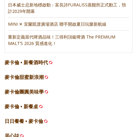
日本威士忌新地標啟動：富良詩FURALISS蒸餾所正式動工，預
計2029年開幕
MINI ✕ 宜蘭凱渡廣場酒店 聯手開啟夏日玩樂新航線
重新定義當代啤酒品味！三得利頂級啤酒 The PREMIUM
MALT’S 2026 質感進化！
麥卡倫 • 新餐酒時代
麥卡倫甜蜜新浪潮
麥卡倫團圓美味學
麥卡倫 • 新餐桌
日日餐餐 • 麥卡倫
居心誌