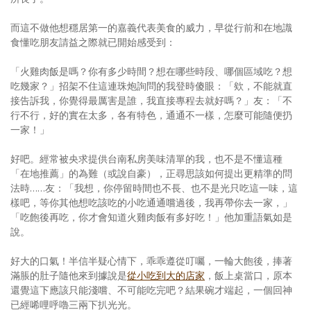
而這不做他想穩居第一的嘉義代表美食的威力，早從行前和在地識
食懂吃朋友請益之際就已開始感受到：
「火雞肉飯是嗎？你有多少時間？想在哪些時段、哪個區域吃？想
吃幾家？」招架不住這連珠炮詢問的我登時傻眼：「欸，不能就直
接告訴我，你覺得最厲害是誰，我直接專程去就好嗎？」友：「不
行不行，好的實在太多，各有特色，通通不一樣，怎麼可能隨便扔
一家！」
好吧。經常被央求提供台南私房美味清單的我，也不是不懂這種
「在地推薦」的為難（或說自豪），正尋思該如何提出更精準的問
法時……友：「我想，你停留時間也不長、也不是光只吃這一味，這
樣吧，等你其他想吃該吃的小吃通通嚐過後，我再帶你去一家，」
「吃飽後再吃，你才會知道火雞肉飯有多好吃！」他加重語氣如是
說。
好大的口氣！半信半疑心情下，乖乖遵從叮囑，一輪大飽後，捧著
滿脹的肚子隨他來到據說是
從小吃到大的店家
，飯上桌當口，原本
還覺這下應該只能淺嚐、不可能吃完吧？結果碗才端起，一個回神
已經唏哩呼嚕三兩下扒光光。