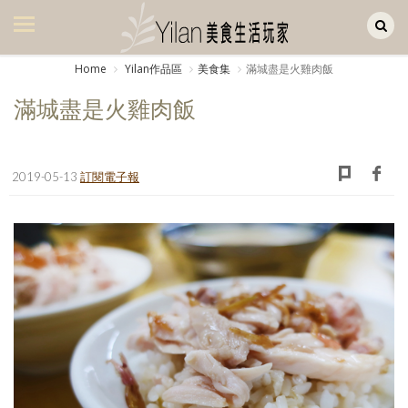
Yilan作品區
美食集
Home
Yilan作品區
美食集
滿城盡是火雞肉飯
美飲集
滿城盡是火雞肉飯
廚房集
旅遊集
2019-05-13
訂閱電子報
旅遊美食集
生活風
書房集
日記簿
餐桌週記
享樂隨手拍