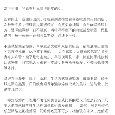
當下折服，開始有點兒懂得朋友的話。
回程路上，我開始回想，從現在到過往曾在嘉義吃過的火雞肉飯，
次數雖不多，但確實是碗碗精采，肉質柔嫩細滑，肉汁肉脂鮮醇甘
芳，豐澤飽滿卻一點不濃膩，襯得潤得底下的白飯益發噴香；而且
是的，每一家每一碗都各見丰姿、通通不一樣。
不過就是簡至極致、單單就是火雞和米飯的組合，卻能展現出這樣
的高度與風華。此中答案無他——人在嘉義，火雞肉飯店家之多委
實令人咋舌：幾乎是每走幾步、舉頭便可見一家，簡直比手搖飲料
店還密集；且當地人人都有一本經，各有所擁所愛，不知該聽誰信
誰才好。
是與在地歷史、風土、食材、生活方式關連緊密，最重要是，傾全
城之關注熱愛、日日飲食裡長年涵泳淬鍊成就的美味，這能量，於
是非凡強大。
非靠短期炒作，也用不著任何美食節或比賽的煙火式推廣行銷；只
要人們依然日常裡生活裡如是真心喜愛依賴——當然，歷史與特色
類型脈絡之耙梳整理、記錄傳述更不可少，相信現在未來，定然還