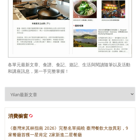
各單元最新文章、食譜、食記、遊記、生活與閱讀隨筆以及活動
和講座訊息，第一手完整掌握！
消費櫥窗
《臺灣米其林指南 2026》完整名單揭曉 臺灣餐飲大放異彩，9
家餐廳首獲一星肯定 2家新進二星餐廳