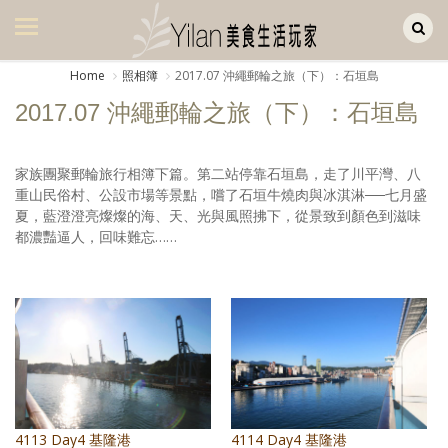
Yilan作品區
美食集
Home
照相簿
2017.07 沖繩郵輪之旅（下）：石垣島
美飲集
2017.07 沖繩郵輪之旅（下）：石垣島
廚房集
家族團聚郵輪旅行相簿下篇。第二站停靠石垣島，走了川平灣、八
旅遊集
重山民俗村、公設市場等景點，嚐了石垣牛燒肉與冰淇淋──七月盛
夏，藍澄澄亮燦燦的海、天、光與風照拂下，從景致到顏色到滋味
旅遊美食集
都濃豔逼人，回味難忘……
生活風
書房集
日記簿
餐桌週記
享樂隨手拍
4113 Day4 基隆港
4114 Day4 基隆港