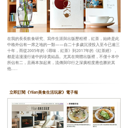
在我的長長飲食研究、寫作生涯與出版歷程裡，紅茶，始終是此
中格外佔有一席之地的一類——自二十多歲沉浸投入至今已逾三
十年，而從2005年的《尋味．紅茶》到2017年的《紅茶經》，
都是這漫漫行途中的珍貴結晶。尤其在簡體出版裡，不僅十本中
所佔有二，且兩本加起來，流傳與印行之深廣程度應也勝於其
他……
立即訂閱《Yilan美食生活玩家》電子報