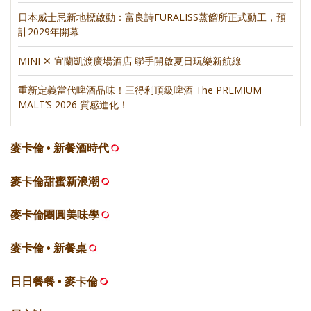
日本威士忌新地標啟動：富良詩FURALISS蒸餾所正式動工，預
計2029年開幕
MINI ✕ 宜蘭凱渡廣場酒店 聯手開啟夏日玩樂新航線
重新定義當代啤酒品味！三得利頂級啤酒 The PREMIUM
MALT’S 2026 質感進化！
麥卡倫 • 新餐酒時代
麥卡倫甜蜜新浪潮
麥卡倫團圓美味學
麥卡倫 • 新餐桌
日日餐餐 • 麥卡倫