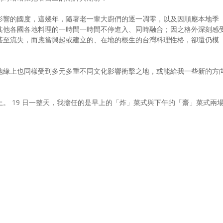
影響的國度，這幾年，隨著老一輩大廚們的逐一凋零，以及因順應本地季
其他各國各地料理的一時間一時間不停進入、同時融合；因之格外深刻感
甚至流失，而應當興起或建立的、在地的根生的台灣料理性格，卻還仍模
地緣上也同樣受到多元多重不同文化影響衝擊之地，或能給我一些新的方
。 19 日一整天，我擔任的是早上的「炸」菜式與下午的「齋」菜式兩