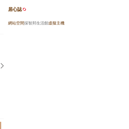
居心誌
網站空間
採智邦生活館
虛擬主機
尋找，我們的滋味（上）—序
五花八門五色繽紛看香港（
《慢食》
(2002.05.28)