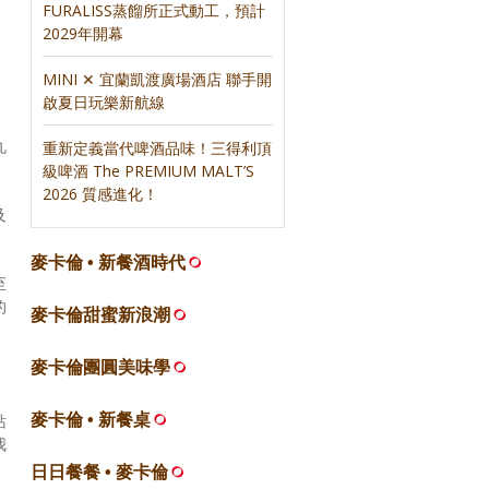
FURALISS蒸餾所正式動工，預計
2029年開幕
MINI ✕ 宜蘭凱渡廣場酒店 聯手開
啟夏日玩樂新航線
、
丸
重新定義當代啤酒品味！三得利頂
級啤酒 The PREMIUM MALT’S
2026 質感進化！
及
麥卡倫 • 新餐酒時代
至
的
麥卡倫甜蜜新浪潮
麥卡倫團圓美味學
麥卡倫 • 新餐桌
站
我
日日餐餐 • 麥卡倫