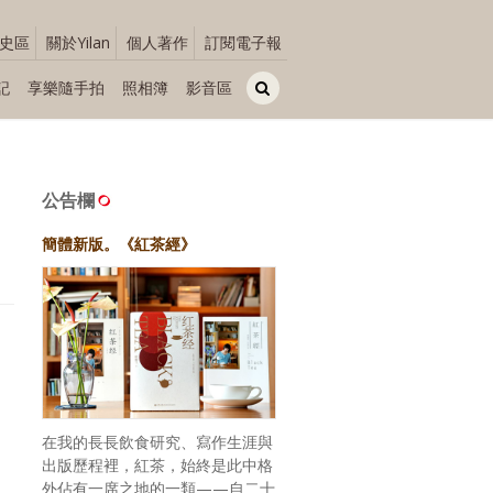
史區
關於Yilan
個人著作
訂閱電子報
記
享樂隨手拍
照相簿
影音區
公告欄
簡體新版。《紅茶經》
在我的長長飲食研究、寫作生涯與
出版歷程裡，紅茶，始終是此中格
外佔有一席之地的一類——自二十