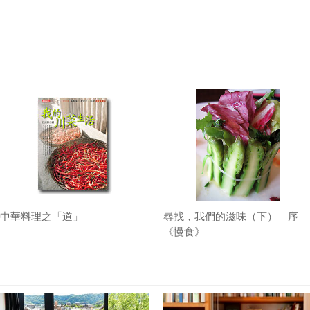
中華料理之「道」
尋找，我們的滋味（下）—序
《慢食》