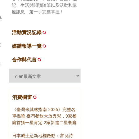
記、生活與閱讀隨筆以及活動和講
座訊息，第一手完整掌握！
受
活動實況記錄
向
媒體報導一覽
合作與代言
場
消費櫥窗
《臺灣米其林指南 2026》完整名
單揭曉 臺灣餐飲大放異彩，9家餐
廳首獲一星肯定 2家新進二星餐廳
日本威士忌新地標啟動：富良詩