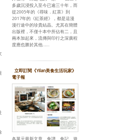
多歲沉浸投入至今已逾三十年，而
從2005年的《尋味．紅茶》到
2017年的《紅茶經》，都是這漫
漫行途中的珍貴結晶。尤其在簡體
出版裡，不僅十本中所佔有二，且
兩本加起來，流傳與印行之深廣程
度應也勝於其他……
次
立即訂閱《Yilan美食生活玩家》
重
電子報
社
除
各單元最新文章、食譜、食記、遊