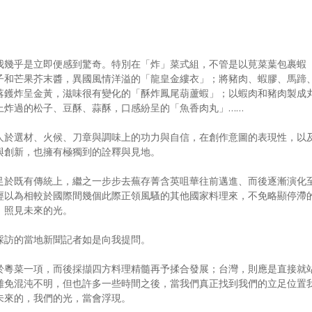
我幾乎是立即便感到驚奇。特別在「炸」菜式組，不管是以莧菜葉包裹蝦
子和芒果芥末醬，異國風情洋溢的「龍皇金縷衣」；將豬肉、蝦膠、馬蹄
落鑊炸呈金黃，滋味很有變化的「酥炸鳳尾葫蘆蝦」；以蝦肉和豬肉製成
上炸過的松子、豆酥、蒜酥，口感紛呈的「魚香肉丸」……
人於選材、火候、刀章與調味上的功力與自信，在創作意圖的表現性，以
與創新，也擁有極獨到的詮釋與見地。
足於既有傳統上，繼之一步步去蕪存菁含英咀華往前邁進、而後逐漸演化
經以為相較於國際間幾個此際正領風騷的其他國家料理來，不免略顯停滯
，照見未來的光。
採訪的當地新聞記者如是向我提問。
於粵菜一項，而後採擷四方料理精髓再予揉合發展；台灣，則應是直接就
難免混沌不明，但也許多一些時間之後，當我們真正找到我們的立足位置
未來的，我們的光，當會浮現。