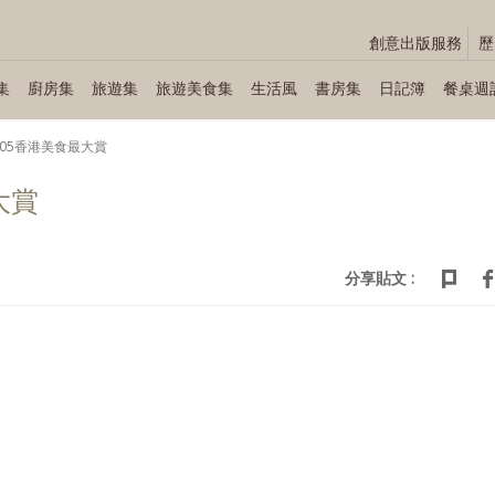
創意出版服務
歷
集
廚房集
旅遊集
旅遊美食集
生活風
書房集
日記簿
餐桌週
005香港美食最大賞
大賞
分享貼文 :