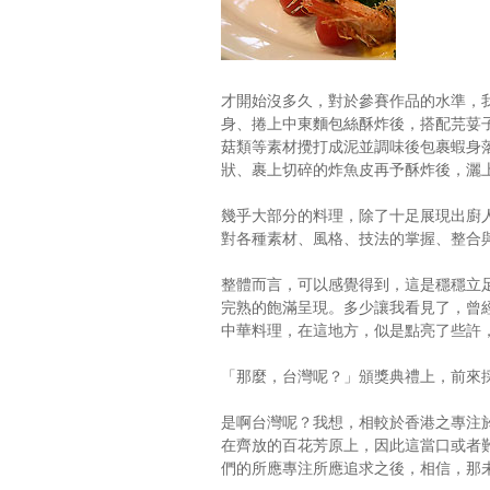
才開始沒多久，對於參賽作品的水準，
身、捲上中東麵包絲酥炸後，搭配芫荽
菇類等素材攪打成泥並調味後包裹蝦身
狀、裹上切碎的炸魚皮再予酥炸後，灑
幾乎大部分的料理，除了十足展現出廚
對各種素材、風格、技法的掌握、整合
整體而言，可以感覺得到，這是穩穩立
完熟的飽滿呈現。多少讓我看見了，曾
中華料理，在這地方，似是點亮了些許
「那麼，台灣呢？」頒獎典禮上，前來
是啊台灣呢？我想，相較於香港之專注
在齊放的百花芳原上，因此這當口或者
們的所應專注所應追求之後，相信，那