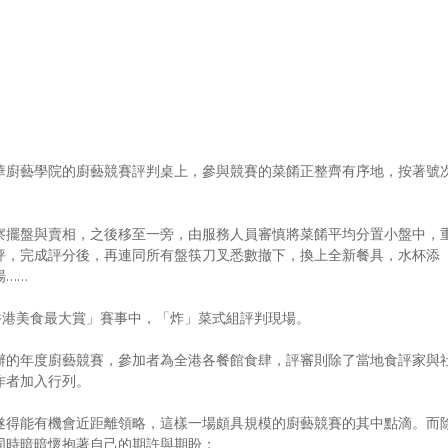
，香港中華廚藝學院的廚藝競賽評判桌上，參與競賽的菜餚正整齊有序地，按著號
察擺盤與賣相，之後移至一旁，由服務人員審慎將菜餚平均分置小盤中，
評，完成評分後，再連同所有盤筷刀叉悉數撤下，換上全新餐具，水杯添
場……
 香港美食最大賞」賽事中，「炸」菜式組評判現場。
辦的年度廚藝競賽，參加者為全港各餐館食肆，評審則除了當地食評家與
作者加入行列。
遂得能有機會近距離領略，這樣一場頗具規模的廚藝競賽的其中點滴。而
同時暗暗懷抱著自己的期許與期盼：