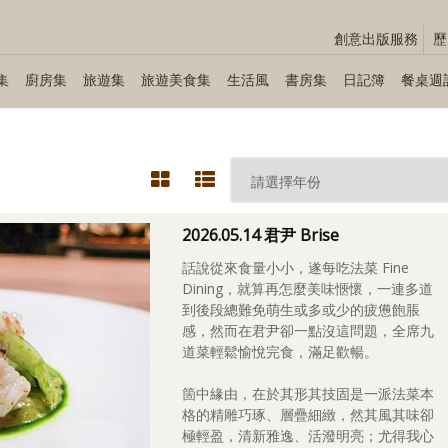
創意出版服務
歷
集
廚房集
旅遊集
旅遊美食集
生活風
書房集
日記簿
餐桌週
2026.05.14 君尹 Brise
話說從來食量小小，遂每吃法菜 Fine
Dining，就算再怎麼美味愜懷，一連多道
到後段總難免萌生或多或少的疲憊飽脹
感，然而在君尹卻一點沒這問題，全席九
道菜輕鬆愉悅完食，滿足歡暢。
箇中緣由，在於其形其技固是一派法菜本
格的精雕巧琢、層疊細緻，然其風其味卻
極輕盈，清新雅逸、活潑明亮；尤得我心