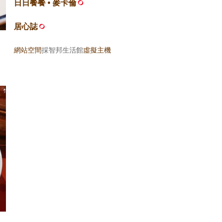
日日餐餐 • 麥卡倫
居心誌
網站空間
採智邦生活館
虛擬主機