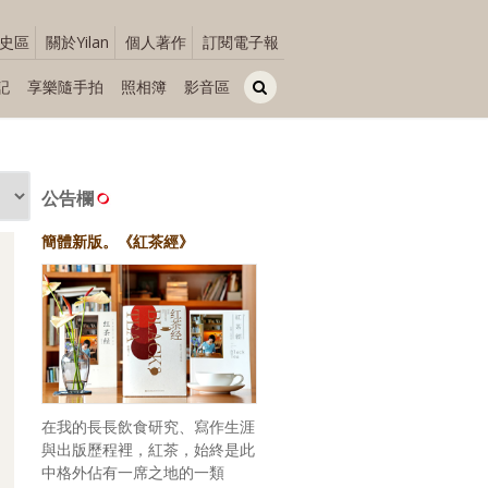
史區
關於Yilan
個人著作
訂閱電子報
記
享樂隨手拍
照相簿
影音區
公告欄
簡體新版。《紅茶經》
在我的長長飲食研究、寫作生涯
與出版歷程裡，紅茶，始終是此
中格外佔有一席之地的一類