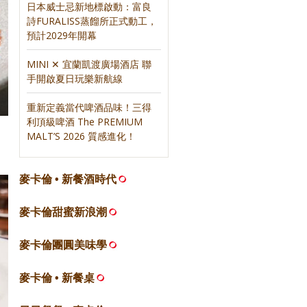
日本威士忌新地標啟動：富良
詩FURALISS蒸餾所正式動工，
預計2029年開幕
MINI ✕ 宜蘭凱渡廣場酒店 聯
手開啟夏日玩樂新航線
重新定義當代啤酒品味！三得
利頂級啤酒 The PREMIUM
MALT’S 2026 質感進化！
麥卡倫 • 新餐酒時代
麥卡倫甜蜜新浪潮
麥卡倫團圓美味學
麥卡倫 • 新餐桌