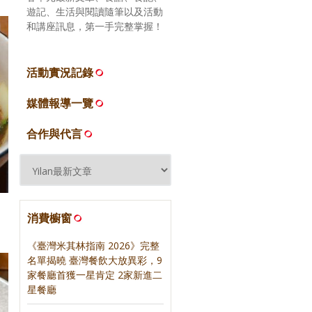
遊記、生活與閱讀隨筆以及活動
和講座訊息，第一手完整掌握！
活動實況記錄
媒體報導一覽
合作與代言
消費櫥窗
《臺灣米其林指南 2026》完整
名單揭曉 臺灣餐飲大放異彩，9
家餐廳首獲一星肯定 2家新進二
星餐廳