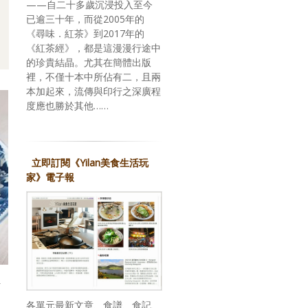
——自二十多歲沉浸投入至今
已逾三十年，而從2005年的
《尋味．紅茶》到2017年的
《紅茶經》，都是這漫漫行途中
的珍貴結晶。尤其在簡體出版
裡，不僅十本中所佔有二，且兩
本加起來，流傳與印行之深廣程
度應也勝於其他……
立即訂閱《Yilan美食生活玩
家》電子報
店
各單元最新文章、食譜、食記、