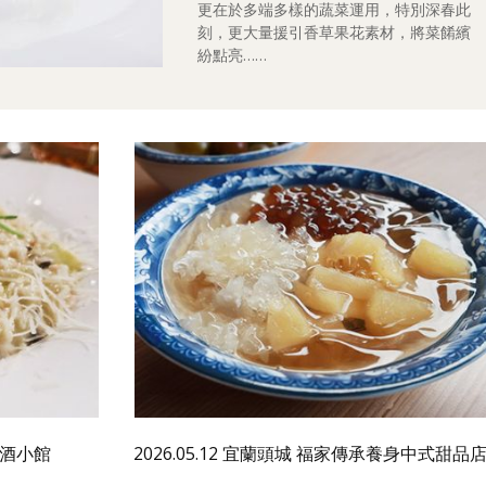
更在於多端多樣的蔬菜運用，特別深春此
刻，更大量援引香草果花素材，將菜餚繽
紛點亮……
房餐酒小館
2026.05.12 宜蘭頭城 福家傳承養身中式甜品